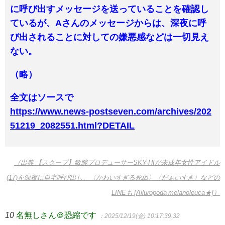
に呼び出すメッセージを送っていることを確認し
ているが、Aさんのメッセージからは、深夜に呼
び出されることに対しての嫌悪感などは一切見え
ない。
（略）
全文はソースで
https://www.news-postseven.com/archives/202
51219_2082551.html?DETAIL
（出典 【スクープ】敏腕プロデューサーSKY-HIが未成年女性アイドル
(17)を深夜に自宅呼び出し、〈かわいすぎる死ぬ〉〈だぁいすき〉などの
LINEも [Ailuropoda melanoleuca★]）
10
名無しさん＠恐縮です
：2025/12/19(金) 10:17:39.32