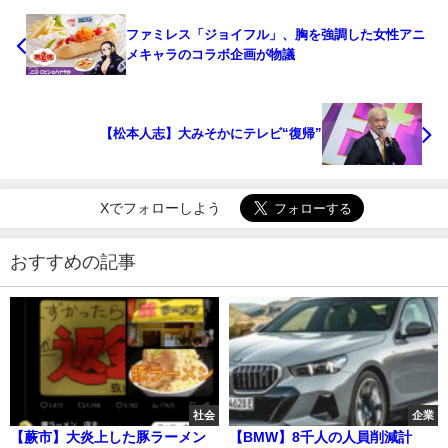
ファミレス「ジョイフル」、胸を強調した女性アニ
メキャラのコラボ企画が物議
【松本人志】大みそかにテレビ“復帰”
Xでフォローしよう
おすすめの記事
社会
企業
【蕨市】大炎上した豚ラーメン
【BMW】8千人の人員削減計