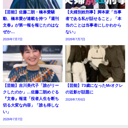
【芸能】佐藤二朗・橋本愛騒
【夫婦別姓刑事】脚本家「当事
動、橋本愛が連載を持つ『週刊
者である私が話せること」「本
文春』が第一報を報じたのはな
当のことは当事者にしかわから
ぜか…
ない」
2026年7月7日
2026年7月7日
【芸能】吉川美代子「誰がリー
【芸能】73歳になったMrオクレ
クしたのか」…佐藤二朗めぐる
の近影が話題に
『文春』報道「役者人生を断ち
2026年7月6日
切る大変な内容」「誰も得しな
い」
2026年7月7日