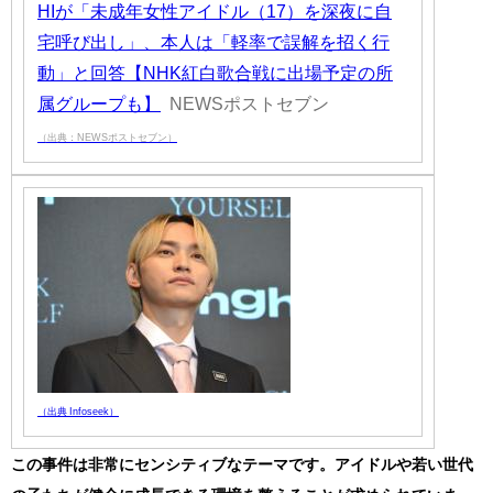
HIが「未成年女性アイドル（17）を深夜に自
宅呼び出し」、本人は「軽率で誤解を招く行
動」と回答【NHK紅白歌合戦に出場予定の所
属グループも】
NEWSポストセブン
（出典：NEWSポストセブン）
（出典 Infoseek）
この事件は非常にセンシティブなテーマです。アイドルや若い世代