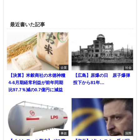
最近書いた記事
企業
社会
【決算】米穀商社の木徳神糧
【広島】原爆の日 原子爆弾
4-6月期経常利益が前年同期
投下から81年…
比97.7％減の0.7億円に減益
事故
国際