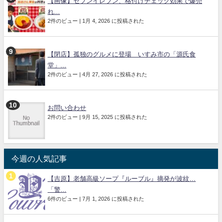
【画像】セブンイレブン、格付けチェック効果で爆売
れ...
2件のビュー
|
1月 4, 2026 に投稿された
【閉店】孤独のグルメに登場 いすみ市の「源氏食
堂」...
2件のビュー
|
4月 27, 2026 に投稿された
お問い合わせ
2件のビュー
|
9月 15, 2025 に投稿された
今週の人気記事
【吉原】老舗高級ソープ『ルーブル』摘発が波紋…
「警...
6件のビュー
|
7月 1, 2026 に投稿された