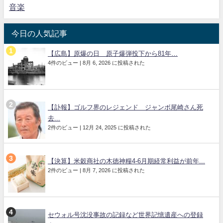
音楽
今日の人気記事
【広島】原爆の日 原子爆弾投下から81年…
4件のビュー
|
8月 6, 2026 に投稿された
【訃報】ゴルフ界のレジェンド ジャンボ尾崎さん死
去...
2件のビュー
|
12月 24, 2025 に投稿された
【決算】米穀商社の木徳神糧4-6月期経常利益が前年...
2件のビュー
|
8月 7, 2026 に投稿された
セウォル号沈没事故の記録など世界記憶遺産への登録