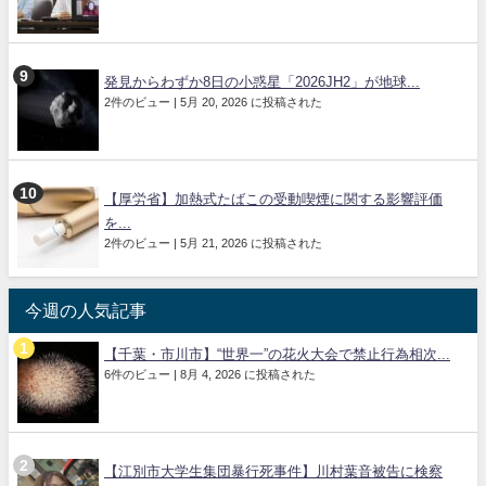
発見からわずか8日の小惑星「2026JH2」が地球...
2件のビュー
|
5月 20, 2026 に投稿された
【厚労省】加熱式たばこの受動喫煙に関する影響評価
を...
2件のビュー
|
5月 21, 2026 に投稿された
今週の人気記事
【千葉・市川市】“世界一”の花火大会で禁止行為相次...
6件のビュー
|
8月 4, 2026 に投稿された
【江別市大学生集団暴行死事件】川村葉音被告に検察