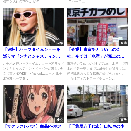
税率を現行の20％から22...
- Yahoo!ニュ...
国際
企業
【Ｗ杯】ハーフタイムショーを
【企業】東京チカラめしの会
巡りマドンナとジャスティン・
社、今では「水産」が売上の半
ビーバーが激しい対立
分を占めるまでに成長
北中米Ｗ杯ハーフタイムショーを巡りマド
東京チカラめしの会社が現在「水産」で売
ンナとジャスティン・ビーバーが激しい対
上の半分を稼ぐまでに成長した背景には、
《SANKO MARKETING
立（東スポWEB） - Yahoo!ニュース 北中
経営戦略の大胆な転換が挙げられます。
FOODS》（東京都新宿区）
米Ｗ杯ハーフタ...
元々はファストフードチェーン...
社会
事故
【サクラクレパス】商品PRポス
【千葉県八千代市】自転車の小