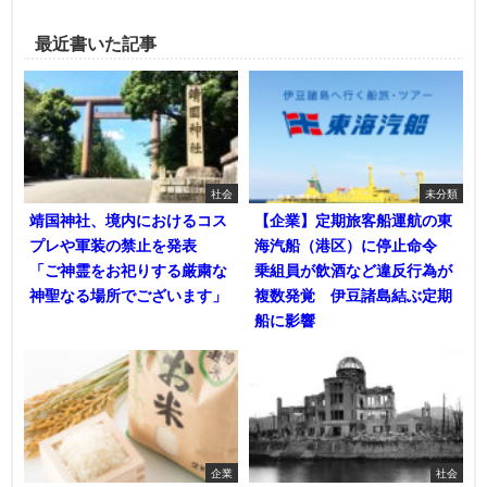
最近書いた記事
社会
未分類
靖国神社、境内におけるコス
【企業】定期旅客船運航の東
プレや軍装の禁止を発表
海汽船（港区）に停止命令
「ご神霊をお祀りする厳粛な
乗組員が飲酒など違反行為が
神聖なる場所でございます」
複数発覚 伊豆諸島結ぶ定期
船に影響
企業
社会