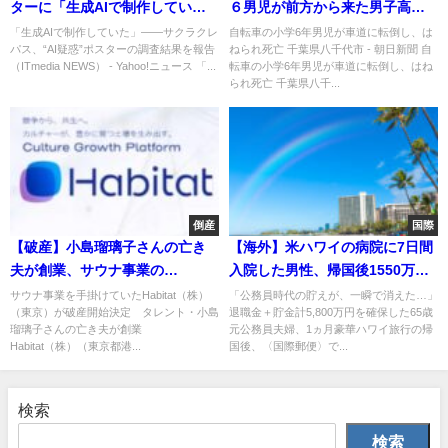
ターに「生成AIで制作してい
６男児が前方から来た男子高校
た」――“AI疑惑”ポスターの調
生の自転車とすれ違う際に車道
「生成AIで制作していた」――サクラクレ
自転車の小学6年男児が車道に転倒し、は
パス、“AI疑惑”ポスターの調査結果を報告
ねられ死亡 千葉県八千代市 - 朝日新聞 自
査結果を報告
に転倒、トラックにはねられ死
（ITmedia NEWS） - Yahoo!ニュース 「...
転車の小学6年男児が車道に転倒し、はね
亡…
られ死亡 千葉県八千...
倒産
国際
【破産】小島瑠璃子さんの亡き
【海外】米ハワイの病院に7日間
夫が創業、サウナ事業の
入院した男性、帰国後1550万円
Habitat（株）（東京）が破産開
を請求される…
サウナ事業を手掛けていたHabitat（株）
「公務員時代の貯えが、一瞬で消えた…」
（東京）が破産開始決定 タレント・小島
退職金＋貯金計5,800万円を確保した65歳
始決定
瑠璃子さんの亡き夫が創業
元公務員夫婦、1ヵ月豪華ハワイ旅行の帰
Habitat（株）（東京都港...
国後、〈国際郵便〉で...
検索
検索