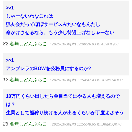
>>1
しゃーないわなこれは
猟友会だってほぼサービスみたいなもんだし
命かけさせるなら、もう少し待遇上げなしゃーない
82
名無しどんぶらこ
：2025/10/30(木) 12:00:26.03
ID:4LyKt4y60
>>1
アンブレラのBOWを公務員にするのか?
12
名無しどんぶらこ
：2025/10/30(木) 11:54:47.43
ID:JBWKT4UO0
10万円くらい出したら金目当てにやる人も増えるので
は？
生業として熊狩り続ける人が出るくらいが丁度よさそう
23
名無しどんぶらこ
：2025/10/30(木) 11:55:48.65
ID:Dbge5QK70