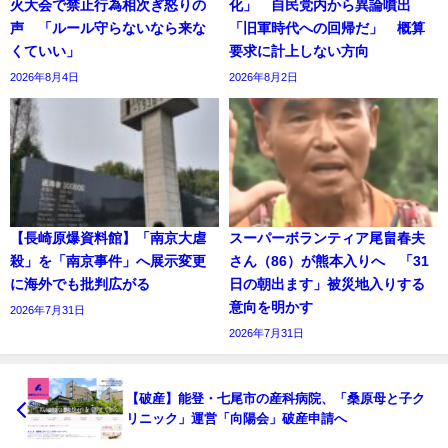
火大会で禁止行為相次ぎ怒りの
化」 自民党内から異論噴出
声 「ルール守らないなら来な
「旧軍時代への回帰だ」 概算
くていい」
要求に計上しない方向
2026年8月4日
2026年8月2日
【長崎原爆資料館】「南京大虐
スーパーボランティア尾畠春夫
殺」を「南京事件」へ展示変更
さん（86）が熊本入りへ 「31
に海外でも批判広がる
日の朝出ます」被災地入りする
意向を明かす
2026年7月31日
2026年7月31日
【破産】能登・七尾市の産科病院、「桑原母と子ク
リニック」運営「向陽会」破産申請へ