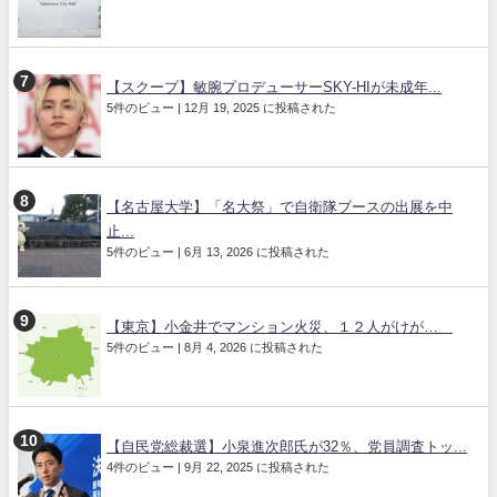
【スクープ】敏腕プロデューサーSKY-HIが未成年...
5件のビュー
|
12月 19, 2025 に投稿された
【名古屋大学】「名大祭」で自衛隊ブースの出展を中
止...
5件のビュー
|
6月 13, 2026 に投稿された
【東京】小金井でマンション火災、１２人がけが…
5件のビュー
|
8月 4, 2026 に投稿された
【自民党総裁選】小泉進次郎氏が32％、党員調査トッ...
4件のビュー
|
9月 22, 2025 に投稿された