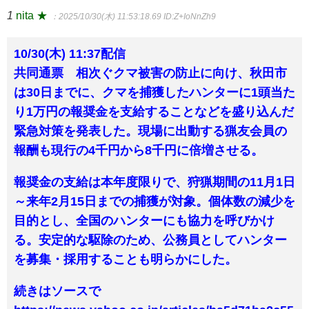
1
nita ★
：2025/10/30(木) 11:53:18.69
ID:Z+IoNnZh9
10/30(木) 11:37配信
共同通票 相次ぐクマ被害の防止に向け、秋田市
は30日までに、クマを捕獲したハンターに1頭当た
り1万円の報奨金を支給することなどを盛り込んだ
緊急対策を発表した。現場に出動する猟友会員の
報酬も現行の4千円から8千円に倍増させる。
報奨金の支給は本年度限りで、狩猟期間の11月1日
～来年2月15日までの捕獲が対象。個体数の減少を
目的とし、全国のハンターにも協力を呼びかけ
る。安定的な駆除のため、公務員としてハンター
を募集・採用することも明らかにした。
続きはソースで