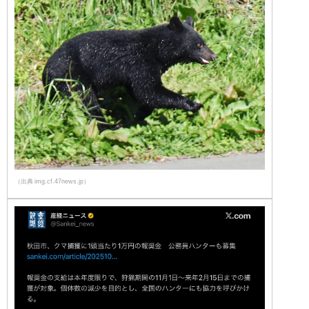
（出典 img.cf.47news.jp）