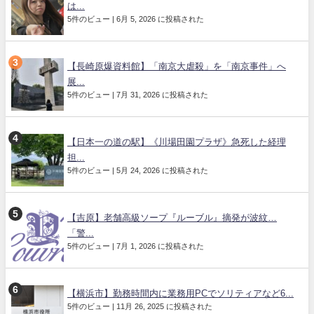
は...
5件のビュー
|
6月 5, 2026 に投稿された
【長崎原爆資料館】「南京大虐殺」を「南京事件」へ
展...
5件のビュー
|
7月 31, 2026 に投稿された
【日本一の道の駅】《川場田園プラザ》急死した経理
担...
5件のビュー
|
5月 24, 2026 に投稿された
【吉原】老舗高級ソープ『ルーブル』摘発が波紋…
「警...
5件のビュー
|
7月 1, 2026 に投稿された
【横浜市】勤務時間内に業務用PCでソリティアなど6...
5件のビュー
|
11月 26, 2025 に投稿された