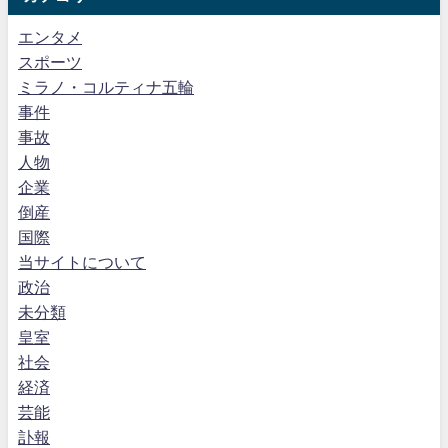
エンタメ
スポーツ
ミラノ・コルティナ五輪
事件
事故
人物
企業
倒産
国際
当サイトについて
政治
未分類
皇室
社会
経済
芸能
訃報