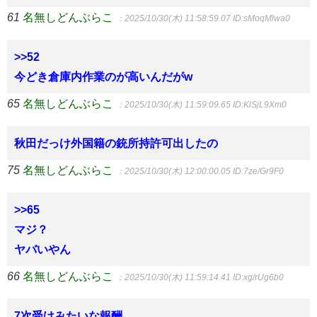
61
名無しどんぶらこ
：2025/10/30(木) 11:58:59.07
ID:sMoqMlwa0
>>52
今どき倉庫内作業のが高いんだがw
65
名無しどんぶらこ
：2025/10/30(木) 11:59:09.65
ID:KlSjL9Xm0
秋田だっけ外国籍の銃所持許可出したの
75
名無しどんぶらこ
：2025/10/30(木) 12:00:00.05
ID:7ze/Gr9F0
>>65
マジ？
ヤバいやん
66
名無しどんぶらこ
：2025/10/30(木) 11:59:14.41
ID:xg/rUg6b0
7次受けみたいな報酬