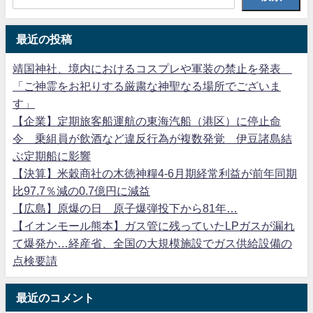
最近の投稿
靖国神社、境内におけるコスプレや軍装の禁止を発表
「ご神霊をお祀りする厳粛な神聖なる場所でございま
す」
【企業】定期旅客船運航の東海汽船（港区）に停止命
令 乗組員が飲酒など違反行為が複数発覚 伊豆諸島結
ぶ定期船に影響
【決算】米穀商社の木徳神糧4-6月期経常利益が前年同期
比97.7％減の0.7億円に減益
【広島】原爆の日 原子爆弾投下から81年…
【イオンモール熊本】ガス管に残っていたLPガスが漏れ
て爆発か…経産省、全国の大規模施設でガス供給設備の
点検要請
最近のコメント