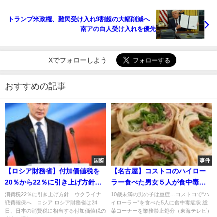
トランプ米政権、難民受け入れ9割超の大幅削減へ
南アの白人受け入れを優先
Xでフォローしよう
おすすめの記事
国際
事件
【ロシア財務省】付加価値税を
【名古屋】コストコのハイロー
20％から22％に引き上げ方針
ラー食べた男女５人が食中毒、
ウクライナ戦費確保へ
入院した男児１人は重症…
消費税22％に引き上げ方針 ウクライナ
10歳未満の男の子は重症…コストコで“ハ
戦費確保へ ロシア ロシア財務省は24
イローラー”を食べた5人に食中毒症状 総
日、日本の消費税に相当する付加価値税の
菜コーナーを業務禁止処分（東海テレビ）