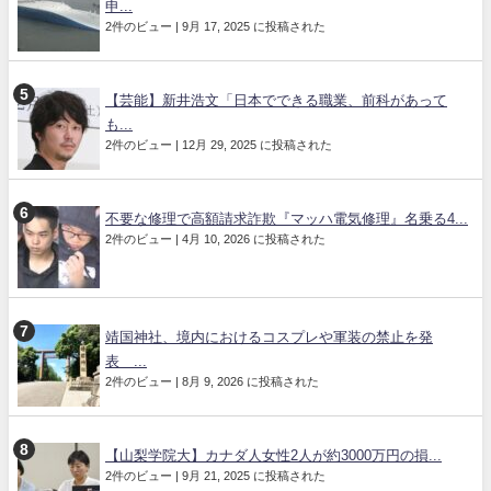
申...
2件のビュー
|
9月 17, 2025 に投稿された
【芸能】新井浩文「日本でできる職業、前科があって
も...
2件のビュー
|
12月 29, 2025 に投稿された
不要な修理で高額請求詐欺『マッハ電気修理』名乗る4...
2件のビュー
|
4月 10, 2026 に投稿された
靖国神社、境内におけるコスプレや軍装の禁止を発
表 ...
2件のビュー
|
8月 9, 2026 に投稿された
【山梨学院大】カナダ人女性2人が約3000万円の損...
2件のビュー
|
9月 21, 2025 に投稿された