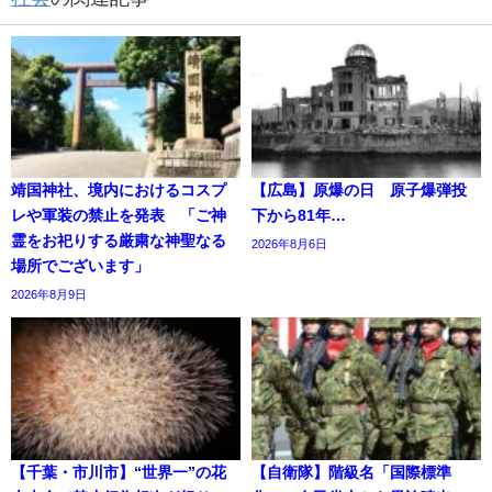
靖国神社、境内におけるコスプ
【広島】原爆の日 原子爆弾投
レや軍装の禁止を発表 「ご神
下から81年…
霊をお祀りする厳粛な神聖なる
2026年8月6日
場所でございます」
2026年8月9日
【千葉・市川市】“世界一”の花
【自衛隊】階級名「国際標準