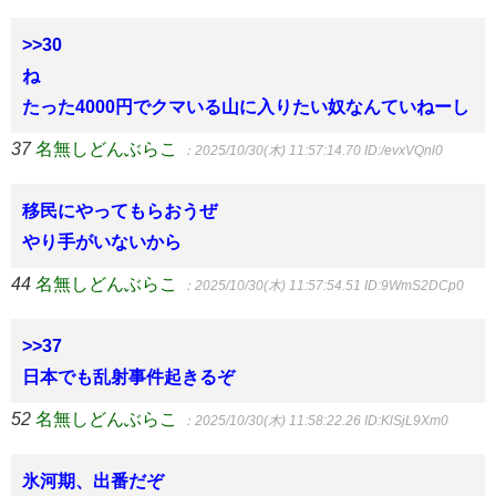
>>30
ね
たった4000円でクマいる山に入りたい奴なんていねーし
37
名無しどんぶらこ
：2025/10/30(木) 11:57:14.70
ID:/evxVQnl0
移民にやってもらおうぜ
やり手がいないから
44
名無しどんぶらこ
：2025/10/30(木) 11:57:54.51
ID:9WmS2DCp0
>>37
日本でも乱射事件起きるぞ
52
名無しどんぶらこ
：2025/10/30(木) 11:58:22.26
ID:KlSjL9Xm0
氷河期、出番だぞ