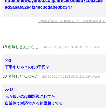
https://news.yahoo.co.jp/articles/ba5d71ba2c55
ad5a6ae5264f14ec3cdabe0bc347
（出典 秋田市、公務員ハンターを募集 [nita★]）
18
名無しどんぶらこ
：2025/10/30(木) 11:55:37.45
ID:TUEuCLwA0
>>1
下手すりゃ＊のに8千円？
60
名無しどんぶらこ
：2025/10/30(木) 11:58:50.82
ID:3VkWp+NK0
>>18
元々低いのは問題視されてた
自治体で対応できる範囲超えてる