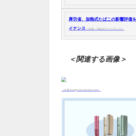
厚労省、加熱式たばこの影響評価を公表
イナンス
（出典：Yahoo!ファイナンス）
＜関連する画像＞
（出典 image.biccamera.com）