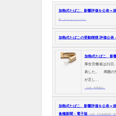
加熱式たばこ、影響評価を公表＝規
典：ｄメニューニュース）
加熱式たばこの受動喫煙 評価公表 - 
加熱式たばこ、影
厚生労働省は21
表した。 周囲の
が乏し…
（出典：時事通信）
加熱式たばこ、影響評価を公表＝規
食糧新聞・電子版
（出典：日本食糧新聞・電