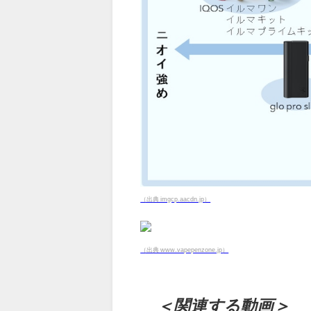
（出典 imgcp.aacdn.jp）
（出典 www.vapepenzone.jp）
＜関連する動画＞