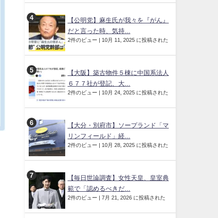
【公明党】麻生氏が我々を『がん』
だと言った時、気持...
2件のビュー
|
10月 11, 2025 に投稿された
【大阪】築古物件５棟に中国系法人
６７７社が登記、大...
2件のビュー
|
10月 24, 2025 に投稿された
【大分・別府市】ソープランド「マ
リンフィールド」経...
2件のビュー
|
10月 28, 2025 に投稿された
【毎日世論調査】女性天皇、皇室典
範で「認めるべきだ...
2件のビュー
|
7月 21, 2026 に投稿された