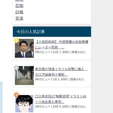
芸能
訃報
音楽
今日の人気記事
【小泉防衛相】 中国軍機が自衛隊機
にレーダー照射 ...
3件のビュー
|
12月 7, 2025 に投稿された
東京都が弾道ミサイル攻撃に備え
大江戸線麻布十番駅...
3件のビュー
|
1月 1, 2026 に投稿された
江口寿史氏の“無断使用”イラストめ
ぐり他企業も事実...
2件のビュー
|
10月 5, 2025 に投稿された