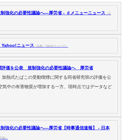
制強化の必要性議論へ―厚労省 - ｄメニューニュース
（出
Yahoo!ニュース
（出典：Yahoo!ニュース）
響評価を公表 規制強化の必要性議論へ 厚労省
日、加熱式たばこの受動喫煙に関する同省研究班の評価を公
空気中の有害物質が増加する一方、現時点ではデータなど
制強化の必要性議論へ―厚労省【時事通信速報】 - 日本
子版）