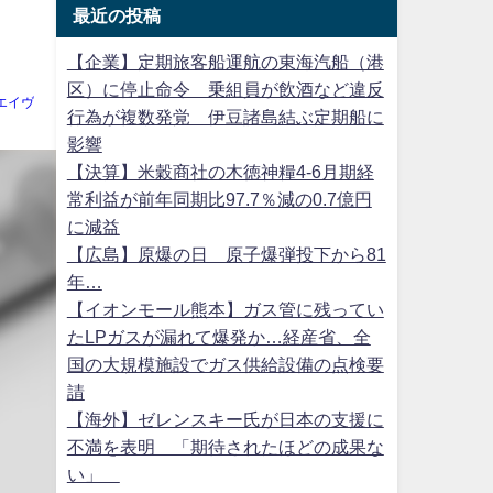
最近の投稿
【企業】定期旅客船運航の東海汽船（港
区）に停止命令 乗組員が飲酒など違反
エイヴ
行為が複数発覚 伊豆諸島結ぶ定期船に
影響
【決算】米穀商社の木徳神糧4-6月期経
常利益が前年同期比97.7％減の0.7億円
に減益
【広島】原爆の日 原子爆弾投下から81
年…
【イオンモール熊本】ガス管に残ってい
たLPガスが漏れて爆発か…経産省、全
国の大規模施設でガス供給設備の点検要
請
【海外】ゼレンスキー氏が日本の支援に
不満を表明 「期待されたほどの成果な
い」