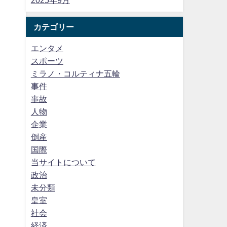
2025年9月
カテゴリー
エンタメ
スポーツ
ミラノ・コルティナ五輪
事件
事故
人物
企業
倒産
国際
当サイトについて
政治
未分類
皇室
社会
経済