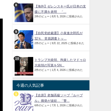
【海外】ゼレンスキー氏が日本の支
援に不満を表明 「...
2件のビュー
|
8月 5, 2026 に投稿された
【自民党総裁選】小泉進次郎氏が
32％、党員調査トッ...
2件のビュー
|
9月 22, 2025 に投稿された
トランプ大統領、拘束したマドゥロ
大統領の写真をSN...
2件のビュー
|
1月 4, 2026 に投稿された
今週の人気記事
【吉原】老舗高級ソープ『ルーブ
ル』摘発が波紋…「警...
6件のビュー
|
7月 1, 2026 に投稿された