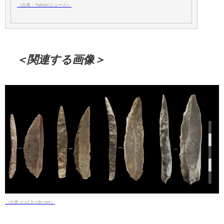
（出典：Yahoo!ニュース）
＜関連する画像＞
（出典 scx2.b-cdn.net）