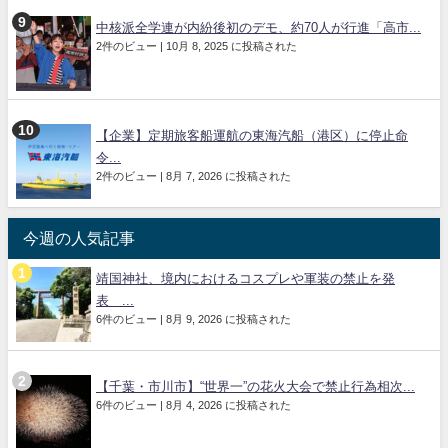
中核派全学連が内紛後初のデモ、約70人が行進「高市...
2件のビュー
|
10月 8, 2025 に投稿された
【企業】定期旅客船運航の東海汽船（港区）に停止命
令...
2件のビュー
|
8月 7, 2026 に投稿された
今週の人気記事
靖国神社、境内におけるコスプレや軍装の禁止を発
表 ...
6件のビュー
|
8月 9, 2026 に投稿された
【千葉・市川市】“世界一”の花火大会で禁止行為相次...
6件のビュー
|
8月 4, 2026 に投稿された