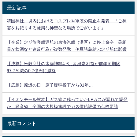
最新記事
靖国神社、境内におけるコスプレや軍装の禁止を発表 「ご神
霊をお祀りする厳粛な神聖なる場所でございます」
【企業】定期旅客船運航の東海汽船（港区）に停止命令 乗組
員が飲酒など違反行為が複数発覚 伊豆諸島結ぶ定期船に影響
【決算】米穀商社の木徳神糧4-6月期経常利益が前年同期比
97.7％減の0.7億円に減益
【広島】原爆の日 原子爆弾投下から81年…
【イオンモール熊本】ガス管に残っていたLPガスが漏れて爆発
か…経産省、全国の大規模施設でガス供給設備の点検要請
最新コメント