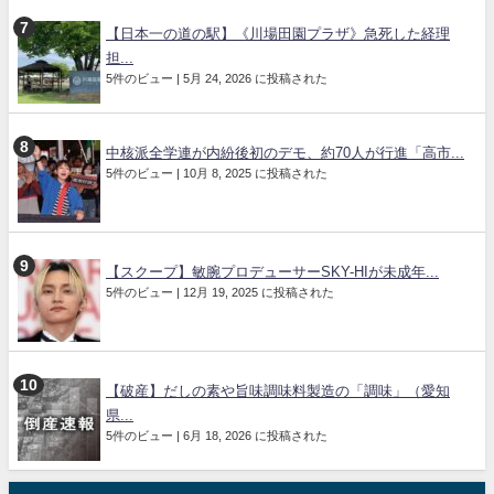
【日本一の道の駅】《川場田園プラザ》急死した経理
担...
5件のビュー
|
5月 24, 2026 に投稿された
中核派全学連が内紛後初のデモ、約70人が行進「高市...
5件のビュー
|
10月 8, 2025 に投稿された
【スクープ】敏腕プロデューサーSKY-HIが未成年...
5件のビュー
|
12月 19, 2025 に投稿された
【破産】だしの素や旨味調味料製造の「調味」（愛知
県...
5件のビュー
|
6月 18, 2026 に投稿された