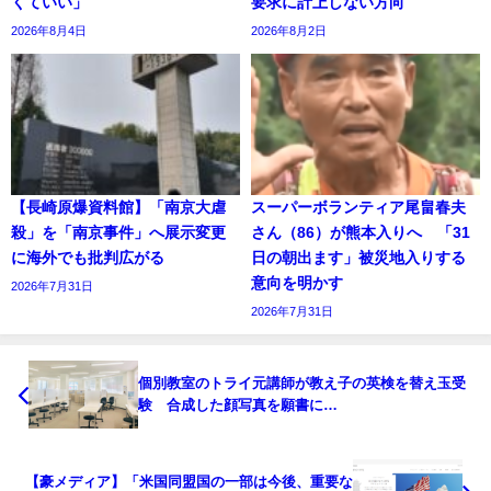
くていい」
要求に計上しない方向
2026年8月4日
2026年8月2日
【長崎原爆資料館】「南京大虐
スーパーボランティア尾畠春夫
殺」を「南京事件」へ展示変更
さん（86）が熊本入りへ 「31
に海外でも批判広がる
日の朝出ます」被災地入りする
意向を明かす
2026年7月31日
2026年7月31日
個別教室のトライ元講師が教え子の英検を替え玉受
験 合成した顔写真を願書に…
【豪メディア】「米国同盟国の一部は今後、重要な