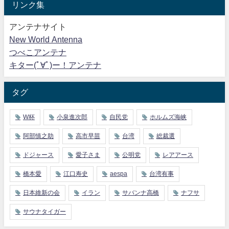
リンク集
アンテナサイト
New World Antenna
つべこアンテナ
キター(ﾟ∀ﾟ)ー！アンテナ
タグ
W杯
小泉進次郎
自民党
ホルムズ海峡
阿部慎之助
高市早苗
台湾
総裁選
ドジャース
愛子さま
公明党
レアアース
橋本愛
江口寿史
aespa
台湾有事
日本維新の会
イラン
サバンナ高橋
ナフサ
サウナタイガー