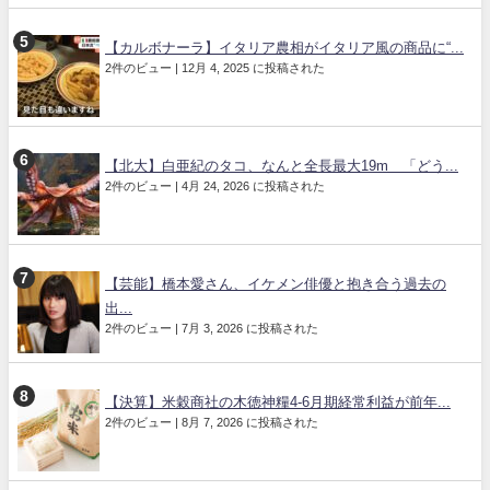
【カルボナーラ】イタリア農相がイタリア風の商品に“...
2件のビュー
|
12月 4, 2025 に投稿された
【北大】白亜紀のタコ、なんと全長最大19m 「どう...
2件のビュー
|
4月 24, 2026 に投稿された
【芸能】橋本愛さん、イケメン俳優と抱き合う過去の
出...
2件のビュー
|
7月 3, 2026 に投稿された
【決算】米穀商社の木徳神糧4-6月期経常利益が前年...
2件のビュー
|
8月 7, 2026 に投稿された