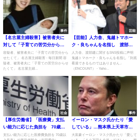
事件
芸能
【名古屋主婦殺害】被害者夫に
【芸能】人力舎、鬼越トマホー
対して「子育ての苦労分からせ
ク・良ちゃんを名指し 渡部建
たかった」
に関するSNS投稿に声明「到底
容疑者、被害者夫に「子育ての苦労分から
人力舎、渡部建に関するSNS投稿に声明
せたくて」 名古屋主婦殺害 - 毎日新聞 容
鬼越トマホーク・良ちゃんを名指し「到底
看過できるものではありませ
疑者、被害者夫に「子育ての苦労分からせ
看過できるものではありません」
ん」
たくて」 名古屋主婦...
（ENCOUNT） - Yaho...
社会
事件
【厚生労働省】「医療費」支払
イーロン・マスク氏かたり「愛
い能力に応じた負担を 70歳以
している」…熊本県上天草市の
上自己負担の見直しに向け議論
女性から７０万円を騙し取る
支払い能力に応じた医療費負担を 70歳以
大富豪イーロン・マスク氏かたり「愛して