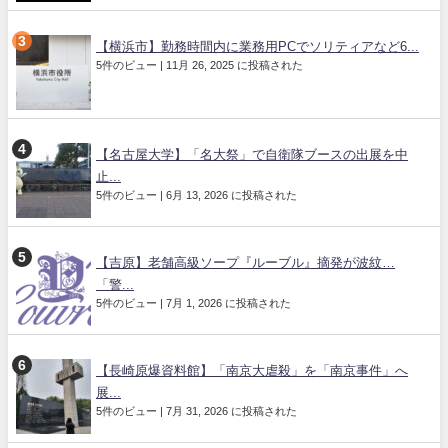
【横浜市】勤務時間内に業務用PCでソリティアなど6...
5件のビュー
|
11月 26, 2025 に投稿された
【名古屋大学】「名大祭」で自衛隊ブースの出展を中
止...
5件のビュー
|
6月 13, 2026 に投稿された
【吉原】老舗高級ソープ『ルーブル』摘発が波紋…
「警...
5件のビュー
|
7月 1, 2026 に投稿された
【長崎原爆資料館】「南京大虐殺」を「南京事件」へ
展...
5件のビュー
|
7月 31, 2026 に投稿された