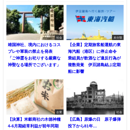
社会
未分類
靖国神社、境内におけるコス
【企業】定期旅客船運航の東
プレや軍装の禁止を発表
海汽船（港区）に停止命令
「ご神霊をお祀りする厳粛な
乗組員が飲酒など違反行為が
神聖なる場所でございます」
複数発覚 伊豆諸島結ぶ定期
船に影響
企業
社会
【決算】米穀商社の木徳神糧
【広島】原爆の日 原子爆弾
4-6月期経常利益が前年同期
投下から81年…