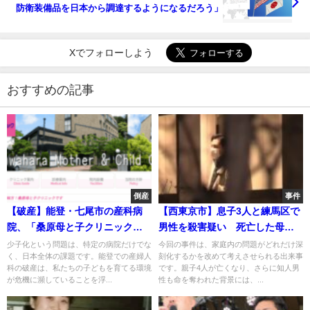
防衛装備品を日本から調達するようになるだろう」
Xでフォローしよう
おすすめの記事
倒産
事件
【破産】能登・七尾市の産科病
【西東京市】息子3人と練馬区で
院、「桑原母と子クリニック」
男性を殺害疑い 死亡した母親
運営「向陽会」破産申請へ
の野村由佳容疑者（36）を書類
少子化という問題は、特定の病院だけでな
今回の事件は、家庭内の問題がどれだけ深
く、日本全体の課題です。能登での産婦人
刻化するかを改めて考えさせられる出来事
送検
科の破産は、私たちの子どもを育てる環境
です。親子4人が亡くなり、さらに知人男
が危機に瀕していることを浮...
性も命を奪われた背景には、...