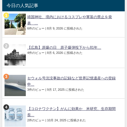
今日の人気記事
靖国神社、境内におけるコスプレや軍装の禁止を発
表 ...
6件のビュー
|
8月 9, 2026 に投稿された
【広島】原爆の日 原子爆弾投下から81年…
4件のビュー
|
8月 6, 2026 に投稿された
セウォル号沈没事故の記録など世界記憶遺産への登録
申...
3件のビュー
|
9月 17, 2025 に投稿された
【コロナワクチン】がんに効果か 米研究、生存期間
長...
2件のビュー
|
10月 24, 2025 に投稿された