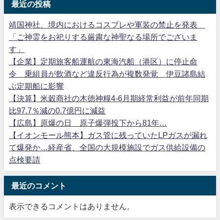
最近の投稿
靖国神社、境内におけるコスプレや軍装の禁止を発表
「ご神霊をお祀りする厳粛な神聖なる場所でございま
す」
【企業】定期旅客船運航の東海汽船（港区）に停止命
令 乗組員が飲酒など違反行為が複数発覚 伊豆諸島結
ぶ定期船に影響
【決算】米穀商社の木徳神糧4-6月期経常利益が前年同期
比97.7％減の0.7億円に減益
【広島】原爆の日 原子爆弾投下から81年…
【イオンモール熊本】ガス管に残っていたLPガスが漏れ
て爆発か…経産省、全国の大規模施設でガス供給設備の
点検要請
最近のコメント
表示できるコメントはありません。