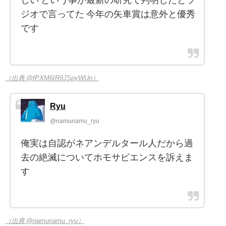
しい という事が最新の研究で判明したとラ
ジオで言ってた 今年の矢車賞は意外と優秀
です
（出典 @fPXM6IR9JSpyWUn）
Ryu
@namunamu_ryu
俺実は自認がネアンデルタール人だから過
去の絶滅についてホモサピエンスを訴えま
す
（出典 @namunamu_ryu）