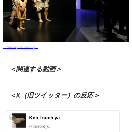
（出典 image.itmedia.co.jp）
＜関連する動画＞
＜X（旧ツイッター）の反応＞
Ken Tsuchiya
@paleont_kt