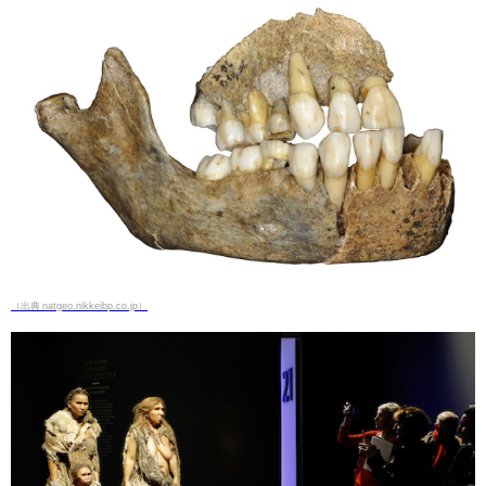
（出典 natgeo.nikkeibp.co.jp）