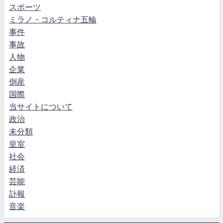
スポーツ
ミラノ・コルティナ五輪
事件
事故
人物
企業
倒産
国際
当サイトについて
政治
未分類
皇室
社会
経済
芸能
訃報
音楽