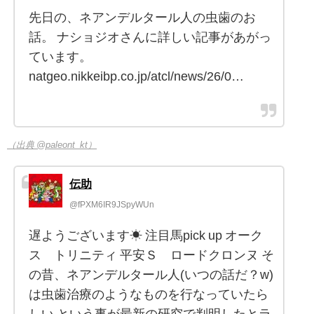
先日の、ネアンデルタール人の虫歯のお
話。 ナショジオさんに詳しい記事があがっ
ています。
natgeo.nikkeibp.co.jp/atcl/news/26/0…
（出典 @paleont_kt）
伝助
@fPXM6IR9JSpyWUn
遅ようございます☀ 注目馬pick up オーク
ス トリニティ 平安Ｓ ロードクロンヌ そ
の昔、ネアンデルタール人(いつの話だ？w)
は虫歯治療のようなものを行なっていたら