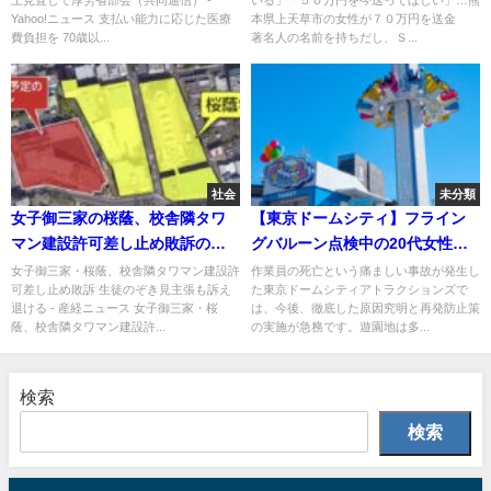
上見直しで厚労省部会（共同通信） -
いる」「５０万円を今送ってほしい」…熊
岡山県倉敷市、会社員の男（３
Yahoo!ニュース 支払い能力に応じた医療
本県上天草市の女性が７０万円を送金
１）を詐欺容疑で逮捕！！
費負担を 70歳以...
著名人の名前を持ちだし、Ｓ...
社会
未分類
女子御三家の桜蔭、校舎隣タワ
【東京ドームシティ】フライン
マン建設許可差し止め敗訴の判
グバルーン点検中の20代女性作
決 生徒のぞき見主張も「恐れ
業員が体を挟まれ死亡
女子御三家・桜蔭、校舎隣タワマン建設許
作業員の死亡という痛ましい事故が発生し
可差し止め敗訴 生徒のぞき見主張も訴え
た東京ドームシティアトラクションズで
なし」
退ける - 産経ニュース 女子御三家・桜
は、今後、徹底した原因究明と再発防止策
蔭、校舎隣タワマン建設許...
の実施が急務です。遊園地は多...
検索
検索