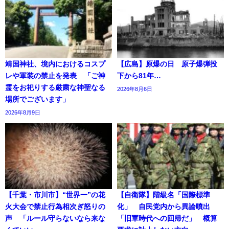
靖国神社、境内におけるコスプ
【広島】原爆の日 原子爆弾投
レや軍装の禁止を発表 「ご神
下から81年…
霊をお祀りする厳粛な神聖なる
2026年8月6日
場所でございます」
2026年8月9日
【千葉・市川市】“世界一”の花
【自衛隊】階級名「国際標準
火大会で禁止行為相次ぎ怒りの
化」 自民党内から異論噴出
声 「ルール守らないなら来な
「旧軍時代への回帰だ」 概算