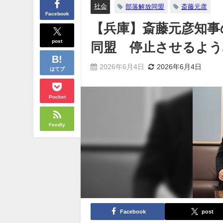
社会
部落解放同盟
斎藤元彦
Facebook
【兵庫】斎藤元彦知事
post
同盟 停止させるよう
2026年6月4日
2026年6月4日
はてブ
Pocket
Feedly
Facebook
post