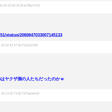
) 20:19:09.34
ID:InTBgYVU0
51/status/2060647033007145133
 20:10:45.57
ID:P3JaS2540
のはヤクザ側の人たちだったのかｗ
 20:13:35.73
ID:TSTvqOmU0