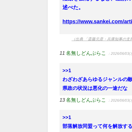
述べた。
https://www.sankei.com/
（出典 「斎藤元彦・兵庫知事の支
11
名無しどんぶらこ
：2026/06/03(水
>>1
わざわざあらゆるジャンルの
県政の状況は悪化の一途だな
13
名無しどんぶらこ
：2026/06/03(水
>>1
部落解放同盟って何を解放す