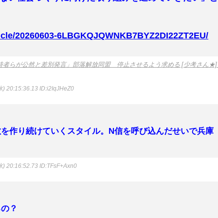
article/20260603-6LBGKQJQWNKB7BYZ2DI22ZT2EU/
持者らが公然と差別発言」部落解放同盟 停止させるよう求める [少考さん★]
) 20:15:36.13
ID:i2IqJHeZ0
敵を作り続けていくスタイル。N信を呼び込んだせいで兵庫
) 20:16:52.73
ID:TFsF+Axn0
るの？