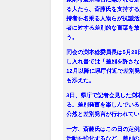
る人たち、斎藤氏を支持する
持者を名乗る人物らが抗議活
者に対する差別的な言葉を放
う。
同会の渕本稔委員長は5月2
し入れ書では「差別を許さな
12月以降に県庁付近で差別
も添えた。
3日、県庁で記者会見した渕
る。差別発言を楽しんでいる
公然と差別発言が行われてい
一方、斎藤氏はこの日の定例
活動を強化するなど、差別の