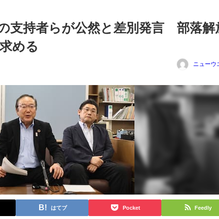
の支持者らが公然と差別発言 部落解
求める
ニューウ
はてブ
Pocket
Feedly