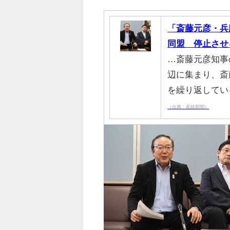
「斎藤元彦・兵
同盟 停止させ
…斎藤元彦知事
辺に集まり、斎
を繰り返してい
（出典：産経新聞）