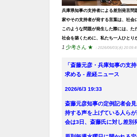
兵庫県知事の支持者による差別発言問
家やその支持者が発する言葉は、社会
このような問題が発生した際には、た
社会を築くために、私たち一人ひとり
1
少考さん ★
：2026/06/03(水) 20:09:4
「斎藤元彦・兵庫知事の支持
求める - 産経ニュース
2026/6/3 19:33
斎藤元彦知事の定例記者会見
持する声を上げている人らが
会は3日、斎藤氏に対し差別
原則毎週水曜日に開かれる定