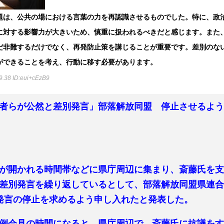
題は、公共の場における言葉の力を再認識させるものでした。特に、政
に対する影響力が大きいため、慎重に扱われるべきだと感じます。また
だ非難するだけでなく、再発防止策を講じることが重要です。差別のな
ができることを考え、行動に移す必要があります。
9.38
ID:eui+cEzB9
者らが公然と差別発言」部落解放同盟 停止させるよ
が開かれる時間帯などに県庁周辺に集まり、斎藤氏を
差別発言を繰り返しているとして、部落解放同盟県連
発言の停止を求めるよう申し入れたと発表した。
例会見の時間になると、県庁周辺で、斎藤氏に抗議を