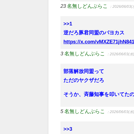
23
名無しどんぶらこ
：2026/06/03(水
>>1
逆だろ豚君同盟のパヨカス
https://x.com/vMXZE71jhN841
3
名無しどんぶらこ
：2026/06/03(水)
部落解放同盟って
ただのヤクザだろ
そうか、斉藤知事を叩いてた
5
名無しどんぶらこ
：2026/06/03(水)
>>3