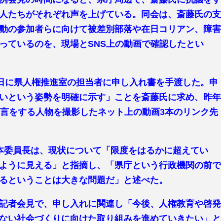
人たちがそれぞれ声を上げている。同会は、斎藤氏の
動の参加者らに向けて被差別部落や在日コリアン、障
っているのを、現場とSNS上の動画で確認したとい
8日に県人権推進室の担当者に申し入れ書を手渡した。申
いという姿勢を明確に示す」ことを斎藤氏に求め、昨
発言をする人物を撮影したネット上の動画3本のリンク先
本委員長は、現状について「限度をはるかに超えてい
ように見える」と指摘し、「県庁という行政機関の前
るということは大きな問題だ」と述べた。
記者会見で、申し入れに関連し「今後、人権教育や啓
ない社会づくりに向けた取り組みを進めていきたい」