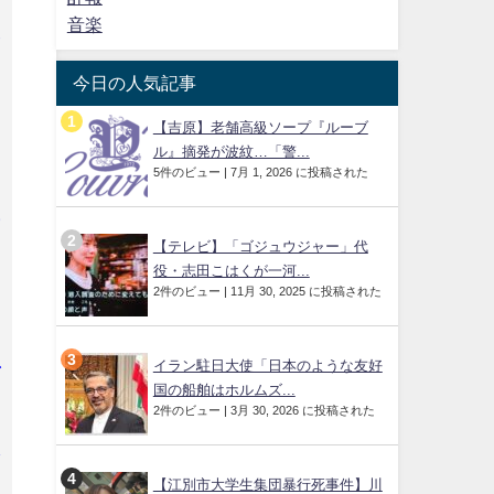
音楽
支
害
今日の人気記事
【吉原】老舗高級ソープ『ルーブ
ル』摘発が波紋…「警...
5件のビュー
|
7月 1, 2026 に投稿された
年
【テレビ】「ゴジュウジャー」代
役・志田こはくが一河...
2件のビュー
|
11月 30, 2025 に投稿された
イラン駐日大使「日本のような友好
で
国の船舶はホルムズ...
2件のビュー
|
3月 30, 2026 に投稿された
発
【江別市大学生集団暴行死事件】川
と