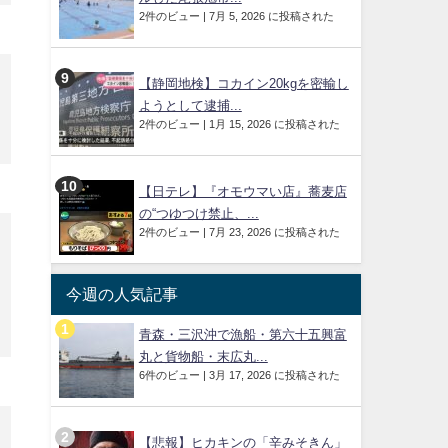
2件のビュー
|
7月 5, 2026 に投稿された
【静岡地検】コカイン20kgを密輸し
ようとして逮捕...
2件のビュー
|
1月 15, 2026 に投稿された
【日テレ】『オモウマい店』蕎麦店
の“つゆつけ禁止、...
2件のビュー
|
7月 23, 2026 に投稿された
今週の人気記事
青森・三沢沖で漁船・第六十五興富
丸と貨物船・末広丸...
6件のビュー
|
3月 17, 2026 に投稿された
【悲報】ヒカキンの「辛みそきん」