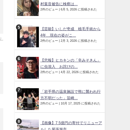
村葉音被告に検察は...
2件のビュー
|
6月 5, 2026 に投稿された
【芸能】いしだ壱成 植毛手術から
4年…現在の姿がこ...
）
2件のビュー
|
2月 3, 2026 に投稿された
【悲報】ヒカキンの「辛みそきん」
に虫混入 お詫びの...
2件のビュー
|
4月 22, 2026 に投稿された
「岩手県の温泉施設で熊に襲われ行
方不明だった」笹崎...
2件のビュー
|
10月 17, 2025 に投稿された
【画像】7.5億円の寄付でリニューア
ルした尾張旭市...