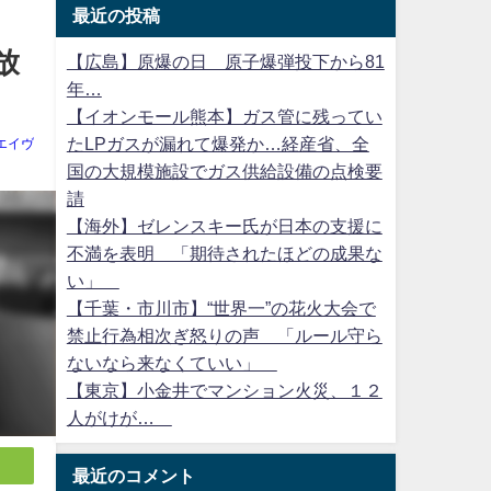
最近の投稿
放
【広島】原爆の日 原子爆弾投下から81
年…
【イオンモール熊本】ガス管に残ってい
たLPガスが漏れて爆発か…経産省、全
エイヴ
国の大規模施設でガス供給設備の点検要
請
【海外】ゼレンスキー氏が日本の支援に
不満を表明 「期待されたほどの成果な
い」
【千葉・市川市】“世界一”の花火大会で
禁止行為相次ぎ怒りの声 「ルール守ら
ないなら来なくていい」
【東京】小金井でマンション火災、１２
人がけが…
最近のコメント