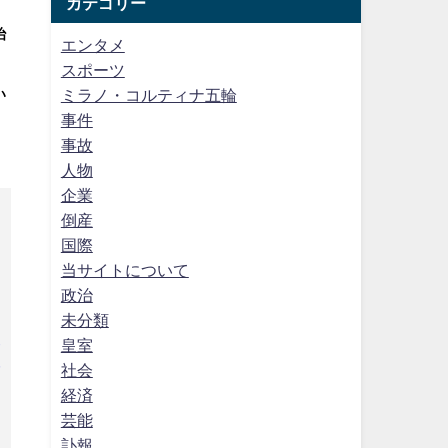
カテゴリー
治
エンタメ
、
スポーツ
ミラノ・コルティナ五輪
い
事件
事故
人物
企業
う
倒産
国際
当サイトについて
政治
未分類
支
皇室
合
社会
経済
芸能
訃報
す