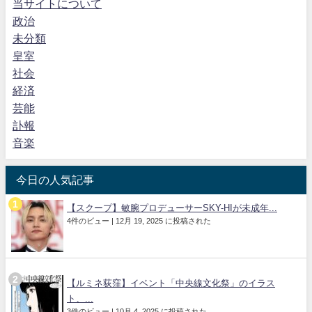
当サイトについて
政治
未分類
皇室
社会
経済
芸能
訃報
音楽
今日の人気記事
【スクープ】敏腕プロデューサーSKY-HIが未成年...
4件のビュー
|
12月 19, 2025 に投稿された
【ルミネ荻窪】イベント「中央線文化祭」のイラス
ト、...
3件のビュー
|
10月 4, 2025 に投稿された