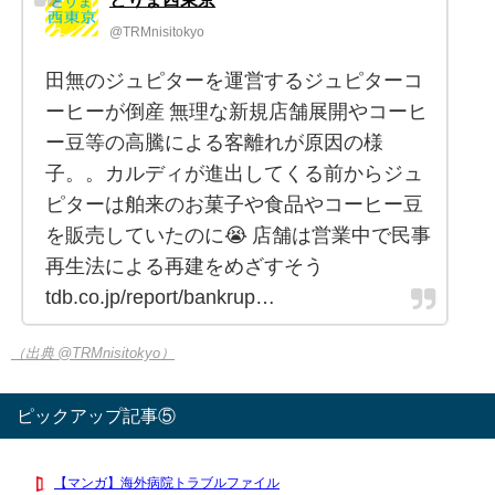
@TRMnisitokyo
田無のジュピターを運営するジュピターコ
ーヒーが倒産 無理な新規店舗展開やコーヒ
ー豆等の高騰による客離れが原因の様
子。。カルディが進出してくる前からジュ
ピターは舶来のお菓子や食品やコーヒー豆
を販売していたのに😭 店舗は営業中で民事
再生法による再建をめざすそう
tdb.co.jp/report/bankrup…
（出典 @TRMnisitokyo）
ピックアップ記事⑤