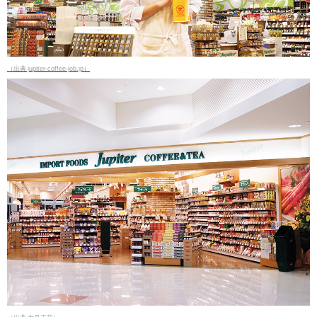
（出典 jupiter-coffee-job.jp）