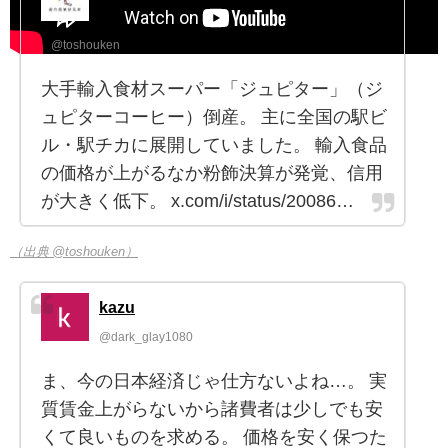
報
@toshouken
大手輸入食材スーパー「ジュピター」（ジ
ュピターコーヒー）倒産。 主に全国の駅ビ
ル・駅チカに展開していました。 輸入食品
の価格が上がるなか粉飾決算が発覚、信用
が大きく低下。 x.com/i/status/20086…
（出典 @toshouken）
kazu
@dark_glay1080
ま、今の日本経済じゃ仕方ないよね…。 実
質賃金上がらないから諸費者は少しでも安
くて良いものを求める。 価格を安く保つた