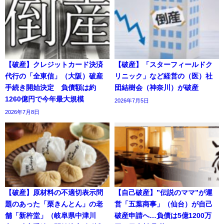
【破産】クレジットカード決済
【破産】「スターフィールドク
代行の「全東信」（大阪）破産
リニック」など経営の（医）社
手続き開始決定 負債額は約
団結樹会（神奈川）が破産
1260億円で今年最大規模
2026年7月5日
2026年7月8日
【破産】原材料の不適切表示問
【自己破産】”伝説のママ”が運
題のあった「栗きんとん」の老
営「五葉商事」（仙台）が自己
舗「新杵堂」（岐阜県中津川
破産申請へ…負債は5億1200万