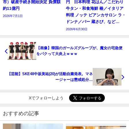
市）破産手続き開始決定 負債額
円 日本料理 花はん／こだわり
約11億円
牛タン・和食海鮮 椿／イタリア
料理 ノッテ ビアンカサロン ラ・
2026年7月1日
ドンナ／バー 蔵さび、など…
2026年6月30日
【画像】韓国のガールズグループが、魔女の宅急便
をパクって大炎上ｗｗｗ
【芸能】SKE48中坂美祐(20)が活動自粛発表。マネ
ージャーは懲戒処分…
Xでフォローしよう
おすすめの記事