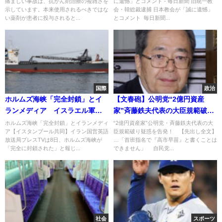
痛ましい事故は、抗がん剤治療の複雑さを
に遺憾」とコメント - 毎日新聞 旧統一教
スチン」が検出される
示しています。本来使用されるべきではな
会・韓総裁逮捕 日本教会が「誠に遺憾」
い薬剤が患者に投与されると...
とコメント 毎日新聞...
国際
政治
ホルムズ海峡「完全封鎖」とイ
【文春砲】公明党“2億円資産
ランメディア イスラエル軍が
家”斉藤鉄夫代表の大臣規範破り
レバノン攻撃を続けていること
疑惑を告発！
ホルムズ海峡「完全封鎖」とイランメディ
“2億円資産家”公明党・斉藤鉄夫代表の大
ア【イスタンブール共同】イラン国営英語
臣規範破り疑惑を告発！ 【先出し全文】
への対抗措置か…
放送局プレスTVは8日、ホルムズ海峡が
…「首班指名で『高市早苗』と書くことは
「完全に封鎖された」と報じ...
できません」 自民党...
社会
スポーツ