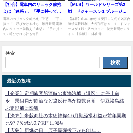
【社会】電車内のリュック前抱
【MLB】ワールドシリーズ第2
えは「迷惑」、「手に持って」
戦 ドジャース 5-1 ブルージェ
と呼びかける鉄道会社も
イズ 1勝1敗のタイに！山本
電車内のリュック前抱え「迷惑」 「手に
【詳報】山本由伸が４安打１失点で２試合
持って」呼びかける社も - 毎日新聞 電車
連続完投勝利、大谷翔平は４－１…ドジャ
由伸が完投勝利！
内のリュック前抱え「迷惑」 「手に持っ
ースが１勝１敗のタイに - 読売新聞オンラ
て」呼びかける社も毎日...
イン 【詳報】山本由伸...
検索
検索
最近の投稿
【企業】定期旅客船運航の東海汽船（港区）に停止命
令 乗組員が飲酒など違反行為が複数発覚 伊豆諸島結
ぶ定期船に影響
【決算】米穀商社の木徳神糧4-6月期経常利益が前年同期
比97.7％減の0.7億円に減益
【広島】原爆の日 原子爆弾投下から81年…