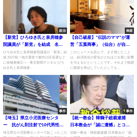
政治
倒産
【新党】ひろゆき氏と泉房穂参
【自己破産】”伝説のママ”が運
院議員が「新党」を結成 名称
営「五葉商事」（仙台）が自己
は「ひろゆき&いずみ新党
破産申請へ…負債は5億1200万
ひろゆき氏と泉房穂参院議員が「新党」結
このニュースを読んで、まず感じたこと
成 2027統一地方選挙で都内11区長選など
は、経済状況の変化がどれほど企業に影響
（仮）」
円 日本料理 花はん／こだわり
に候補者擁立へ - 東京新聞デジタル ひろ
を与えるかということです。それまで順調
牛タン・和食海鮮 椿／イタリア
ゆき氏と泉房穂参...
に業績を伸ばしていたとしても...
料理 ノッテ ビアンカサロン ラ・
ドンナ／バー 蔵さび、など…
事件
事件
【埼玉】県立小児医療センタ
【統一教会】韓鶴子総裁逮捕
ー 抗がん剤注射で10代男性死
日本教会が「誠に遺憾」とコメ
亡 2人重体 劇薬の「ビンクリ
ント
埼玉県立小児医療センターで起こったこの
旧統一教会・韓総裁逮捕 日本教会が「誠