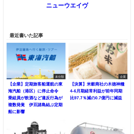
ニューウエイヴ
最近書いた記事
未分類
企業
【企業】定期旅客船運航の東
【決算】米穀商社の木徳神糧
海汽船（港区）に停止命令
4-6月期経常利益が前年同期
乗組員が飲酒など違反行為が
比97.7％減の0.7億円に減益
複数発覚 伊豆諸島結ぶ定期
船に影響