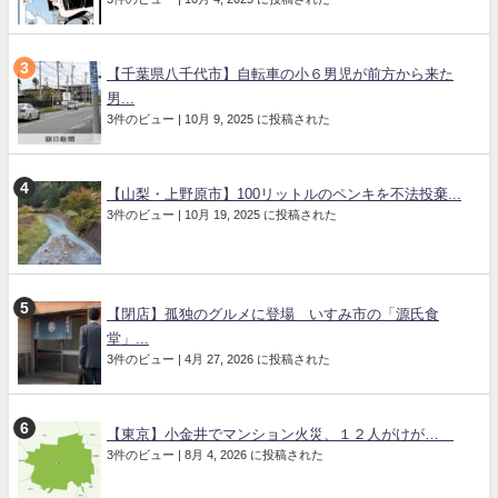
【千葉県八千代市】自転車の小６男児が前方から来た
男...
3件のビュー
|
10月 9, 2025 に投稿された
【山梨・上野原市】100リットルのペンキを不法投棄...
3件のビュー
|
10月 19, 2025 に投稿された
【閉店】孤独のグルメに登場 いすみ市の「源氏食
堂」...
3件のビュー
|
4月 27, 2026 に投稿された
【東京】小金井でマンション火災、１２人がけが…
3件のビュー
|
8月 4, 2026 に投稿された