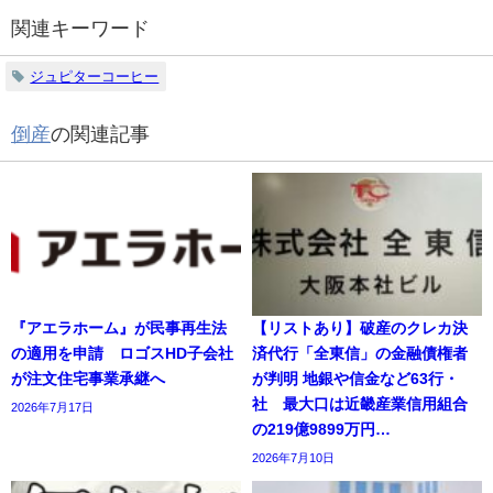
関連キーワード
ジュピターコーヒー
倒産
の関連記事
『アエラホーム』が民事再生法
【リストあり】破産のクレカ決
の適用を申請 ロゴスHD子会社
済代行「全東信」の金融債権者
が注文住宅事業承継へ
が判明 地銀や信金など63行・
社 最大口は近畿産業信用組合
2026年7月17日
の219億9899万円…
2026年7月10日