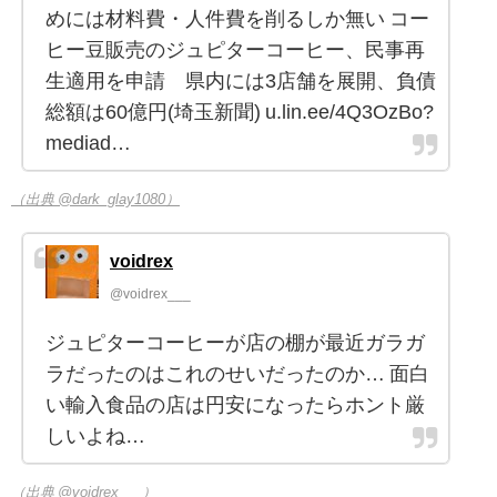
めには材料費・人件費を削るしか無い コー
ヒー豆販売のジュピターコーヒー、民事再
生適用を申請 県内には3店舗を展開、負債
総額は60億円(埼玉新聞) u.lin.ee/4Q3OzBo?
mediad…
（出典 @dark_glay1080）
voidrex
@voidrex___
ジュピターコーヒーが店の棚が最近ガラガ
ラだったのはこれのせいだったのか… 面白
い輸入食品の店は円安になったらホント厳
しいよね…
（出典 @voidrex___）