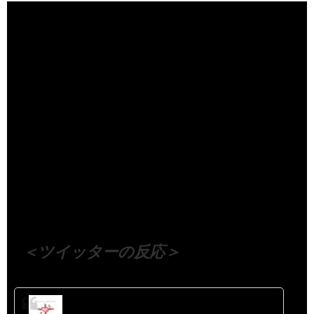
（出典 Youtube）
＜ツイッターの反応＞
都市商業研究所（都商研）九州支部／広