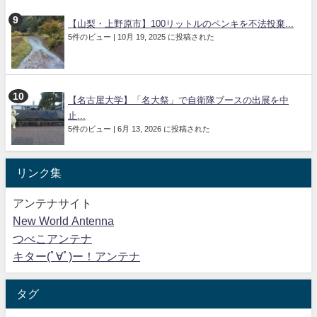
【山梨・上野原市】100リットルのペンキを不法投棄...
5件のビュー
|
10月 19, 2025 に投稿された
【名古屋大学】「名大祭」で自衛隊ブースの出展を中
止...
5件のビュー
|
6月 13, 2026 に投稿された
リンク集
アンテナサイト
New World Antenna
つべこアンテナ
キター(ﾟ∀ﾟ)ー！アンテナ
タグ