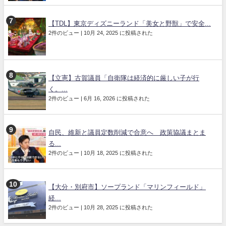
【TDL】東京ディズニーランド「美女と野獣」で安全...
2件のビュー
|
10月 24, 2025 に投稿された
【立憲】古賀議員「自衛隊は経済的に厳しい子が行
く。...
2件のビュー
|
6月 16, 2026 に投稿された
自民、維新と議員定数削減で合意へ 政策協議まとま
る...
2件のビュー
|
10月 18, 2025 に投稿された
【大分・別府市】ソープランド「マリンフィールド」
経...
2件のビュー
|
10月 28, 2025 に投稿された