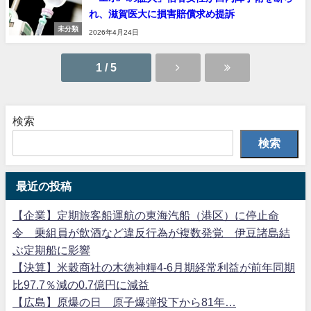
れ、滋賀医大に損害賠償求め提訴
未分類
2026年4月24日
1 / 5
検索
検索
最近の投稿
【企業】定期旅客船運航の東海汽船（港区）に停止命
令 乗組員が飲酒など違反行為が複数発覚 伊豆諸島結
ぶ定期船に影響
【決算】米穀商社の木徳神糧4-6月期経常利益が前年同期
比97.7％減の0.7億円に減益
【広島】原爆の日 原子爆弾投下から81年…