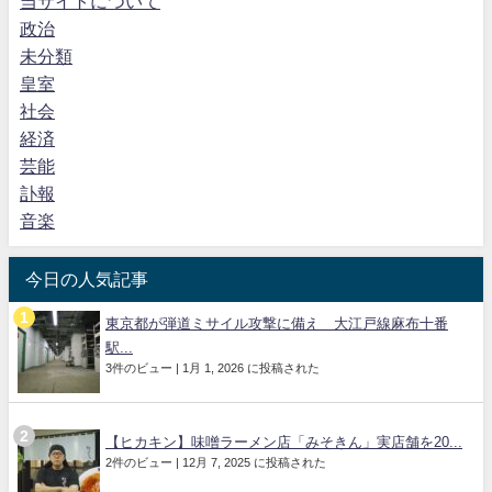
当サイトについて
政治
未分類
皇室
社会
経済
芸能
訃報
音楽
今日の人気記事
東京都が弾道ミサイル攻撃に備え 大江戸線麻布十番
駅...
3件のビュー
|
1月 1, 2026 に投稿された
【ヒカキン】味噌ラーメン店「みそきん」実店舗を20...
2件のビュー
|
12月 7, 2025 に投稿された