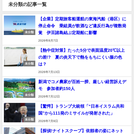
未分類の記事一覧
【企業】定期旅客船運航の東海汽船（港区）に
停止命令 乗組員が飲酒など違反行為が複数発
覚 伊豆諸島結ぶ定期船に影響
未分類
2026年8月7日
【熱中症対策】たった5分で表面温度20℃以上
の差!? 夏の炎天下で熱をもちにくい服の色
は？
未分類
2026年7月13日
新潟でコメ農家が百姓一揆、厳しい経営訴えデ
モ 参加者約150人
未分類
2026年7月12日
【驚愕】トランプ大統領「“日本イスラム共和
国”から111発のミサイルが発射された」
未分類
2026年7月9日
【探偵!ナイトスクープ】依頼者の姿にネット