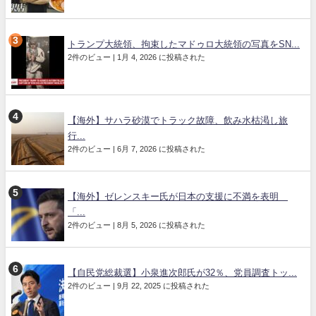
トランプ大統領、拘束したマドゥロ大統領の写真をSN...
2件のビュー
|
1月 4, 2026 に投稿された
【海外】サハラ砂漠でトラック故障、飲み水枯渇し旅
行...
2件のビュー
|
6月 7, 2026 に投稿された
【海外】ゼレンスキー氏が日本の支援に不満を表明
「...
2件のビュー
|
8月 5, 2026 に投稿された
【自民党総裁選】小泉進次郎氏が32％、党員調査トッ...
2件のビュー
|
9月 22, 2025 に投稿された