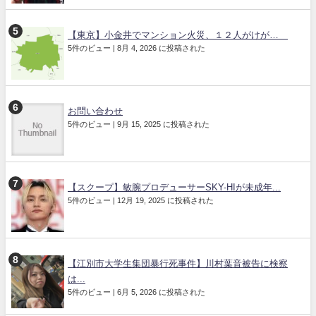
【東京】小金井でマンション火災、１２人がけが…
5件のビュー
|
8月 4, 2026 に投稿された
お問い合わせ
5件のビュー
|
9月 15, 2025 に投稿された
【スクープ】敏腕プロデューサーSKY-HIが未成年...
5件のビュー
|
12月 19, 2025 に投稿された
【江別市大学生集団暴行死事件】川村葉音被告に検察
は...
5件のビュー
|
6月 5, 2026 に投稿された