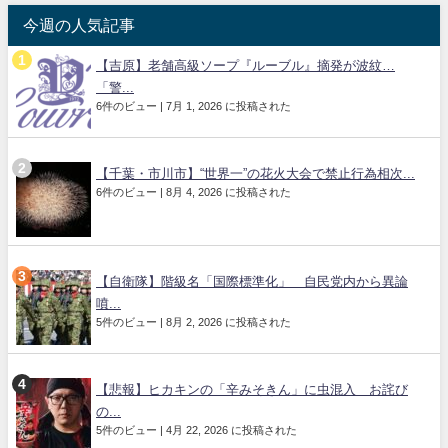
今週の人気記事
【吉原】老舗高級ソープ『ルーブル』摘発が波紋…
「警...
6件のビュー
|
7月 1, 2026 に投稿された
【千葉・市川市】“世界一”の花火大会で禁止行為相次...
6件のビュー
|
8月 4, 2026 に投稿された
【自衛隊】階級名「国際標準化」 自民党内から異論
噴...
5件のビュー
|
8月 2, 2026 に投稿された
【悲報】ヒカキンの「辛みそきん」に虫混入 お詫び
の...
5件のビュー
|
4月 22, 2026 に投稿された