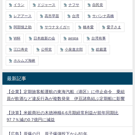
イラン
ドジャース
ナフサ
自民党
レアアース
高市早苗
台湾
サバンナ高橋
阿部慎之助
サウナタイガー
橋本愛
愛子さま
W杯
日本維新の会
aespa
台湾有事
江口寿史
公明党
小泉進次郎
総裁選
ホルムズ海峡
最新記事
【企業】定期旅客船運航の東海汽船（港区）に停止命令 乗組
員が飲酒など違反行為が複数発覚 伊豆諸島結ぶ定期船に影響
【決算】米穀商社の木徳神糧4-6月期経常利益が前年同期比
97.7％減の0.7億円に減益
【広島】原爆の日 原子爆弾投下から81年…