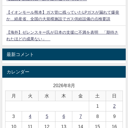
【イオンモール熊本】ガス管に残っていたLPガスが漏れて爆発
か…経産省、全国の大規模施設でガス供給設備の点検要請
【海外】ゼレンスキー氏が日本の支援に不満を表明 「期待さ
れたほどの成果ない」
最新コメント
カレンダー
2026年8月
月
火
水
木
金
土
日
1
2
3
4
5
6
7
8
9
10
11
12
13
14
15
16