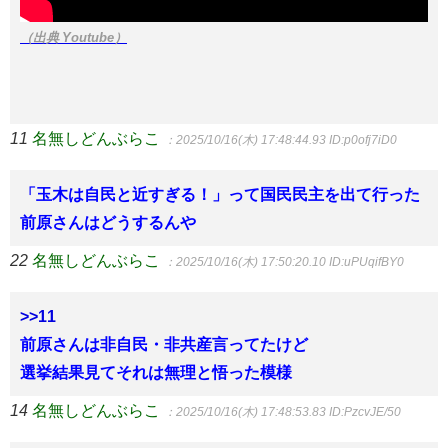
（出典 Youtube）
11
名無しどんぶらこ
：2025/10/16(木) 17:48:44.93
ID:p0ofj7iD0
「玉木は自民と近すぎる！」って国民民主を出て行った
前原さんはどうするんや
22
名無しどんぶらこ
：2025/10/16(木) 17:50:20.10
ID:uPUqifBY0
>>11
前原さんは非自民・非共産言ってたけど
選挙結果見てそれは無理と悟った模様
14
名無しどんぶらこ
：2025/10/16(木) 17:48:53.83
ID:PzcvJE/50