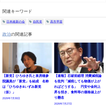
関連キーワード
日本維新の会
自民党
高市早苗
政治
の関連記事
【新党】ひろゆき氏と泉房穂参
【速報】石破前総理 消費減税論
院議員が「新党」を結成 名称
を批判「減税しても物価が上が
は「ひろゆき&いずみ新党
ればどうする」 円安や金利上
（仮）」
昇を招き、食料等の価格値上が
り懸念
2026年7月30日
2026年7月27日