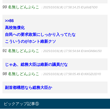
99
名無しどんぶらこ
：2025/10/16(木) 17:58:14.25
ID:p0ofj7iD0
>>86
高校無償化
自民への要求政策にしっかり入ってたな
こういうのがホント維新クソ
91
名無しどんぶらこ
：2025/10/16(木) 17:56:54.64
ID:kmGN6kU50
じゃあ、総務大臣は維新の議員だな
98
名無しどんぶらこ
：2025/10/16(木) 17:58:05.49
ID:KKGZr2DY0
副首都構想なら総務大臣か
ピックアップ記事⑤