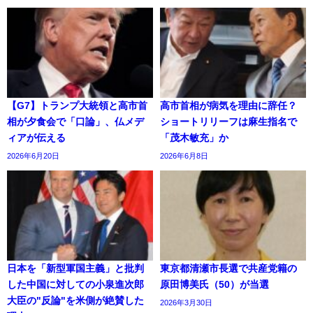
【G7】トランプ大統領と高市首
高市首相が病気を理由に辞任？
相が夕食会で「口論」、仏メデ
ショートリリーフは麻生指名で
ィアが伝える
「茂木敏充」か
2026年6月20日
2026年6月8日
日本を「新型軍国主義」と批判
東京都清瀬市長選で共産党籍の
した中国に対しての小泉進次郎
原田博美氏（50）が当選
大臣の"反論"を米側が絶賛した
2026年3月30日