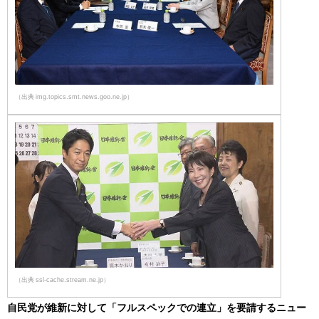
（出典 img.topics.smt.news.goo.ne.jp）
（出典 ssl-cache.stream.ne.jp）
自民党が維新に対して「フルスペックでの連立」を要請するニュー