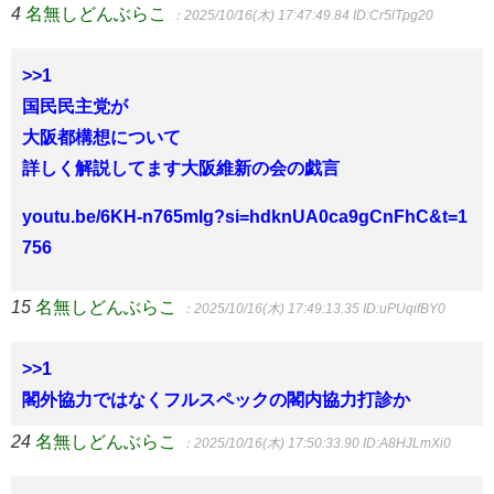
4
名無しどんぶらこ
：2025/10/16(木) 17:47:49.84
ID:Cr5lTpg20
>>1
国民民主党が
大阪都構想について
詳しく解説してます大阪維新の会の戯言
youtu.be/6KH-n765mIg?si=hdknUA0ca9gCnFhC&t=1
756
15
名無しどんぶらこ
：2025/10/16(木) 17:49:13.35
ID:uPUqifBY0
>>1
閣外協力ではなくフルスペックの閣内協力打診か
24
名無しどんぶらこ
：2025/10/16(木) 17:50:33.90
ID:A8HJLmXi0