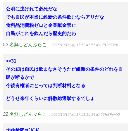
公明に逃げれて必死だな
でも自民が本当に維新の条件飲むならアリだな
食料品消費税ゼロと企業献金禁止
自民がこれを飲んだら歴史的だわ
52
名無しどんぶらこ
：2025/10/16(木) 17:52:47.57
ID:uPUqifBY0
>>31
その辺は自民は飲まなさそうただ維新の条件のどれを自
民が断るかで
今後有権者にとっては判断材料となる
どうせ来年くらいに解散総選挙するでしょ
32
名無しどんぶらこ
：2025/10/16(木) 17:51:15.14
ID:66HBPy+h0
大作教団(ｷﾞｷﾞｷﾞ