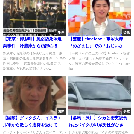
事件
芸能
【東京・錦糸町】風俗店死体遺
【芸能】timelesz・篠塚大輝
棄事件 冷蔵庫から頭部のほか
『めざまし』での「おじいさん
腕や足も発見 乳児の性別は不
にトドメ」騒動で新作『ドラえ
冷蔵庫から頭部のほか腕や足も発見 東
【一発ギャグ炎上の代償】timelesz・篠塚
京・錦糸町の風俗店死体遺棄事件 乳児の
大輝 『めざまし』騒動で新作『ドラえも
明
もん』映画の声優を降板してい
性別は不明 …東京都墨田区の風俗店で、
ん』映画の声優を降板していた！ - smart-
た
冷蔵庫から乳児の頭部が見つか...
flas...
国際
事故
【国際】グレタさん、イスラエ
【群馬・渋川】シカと衝突後倒
ル軍から激しく虐待を受けてい
れたバイクの61歳男性がひき逃
た ガザ支援船団の参加者たち
げされた事件で61歳女を逮捕
グレタ・トゥーンベリさんらにイスラエル
シカと衝突後倒れたバイクの61歳男性を