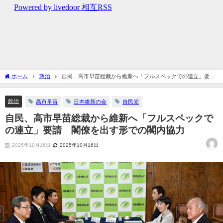
ホーム
政治
自民、高市早苗総裁から維新へ「フルスペックでの連立」要
請 閣僚を出す形での閣内協力
政治
高市早苗
日本維新の会
自民党
自民、高市早苗総裁から維新へ「フルスペックで
の連立」要請 閣僚を出す形での閣内協力
2025年10月16日
2025年10月16日