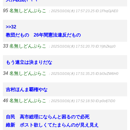
95
名無しどんぶらこ
：2025/10/16(木) 17:57:23.25
ID:1FhqGjAE0
>>32
教団だもの 26年間憲法違反だもの
33
名無しどんぶらこ
：2025/10/16(木) 17:51:20.70
ID:YjthZkqz0
もう連立は決まりだな
34
名無しどんぶらこ
：2025/10/16(木) 17:51:35.25
ID:bI3vZW6H0
吉村ほんま覇権やな
46
名無しどんぶらこ
：2025/10/16(木) 17:52:18.50
ID:p0ofj7iD0
自民 高市総理にならんと困るので必死
維新 ポスト欲しくてたまらんのが見え見え