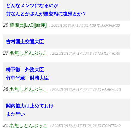
どんなメンツになるのか
前なんとかさんが国交相に復帰とか？
20
警備員[Lv.0][新芽]
：2025/10/16(木) 17:50:14.29
ID:tkOKFqN20
吉村国土交通大臣
27
名無しどんぶらこ
：2025/10/16(木) 17:50:42.73
ID:RLy4rn140
橋下徹 外務大臣
竹中平蔵 財務大臣
28
名無しどんぶらこ
：2025/10/16(木) 17:50:52.79
ID:vANH+jgT0
閣内協力は止めておけ
まだ早い
31
名無しどんぶらこ
：2025/10/16(木) 17:51:06.36
ID:FtGYFT9n0