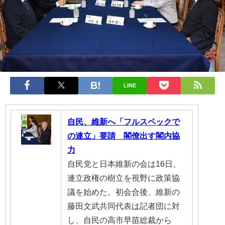
LINE
自民、維新へ「フルスペックで
の連立」要請 閣僚出す閣内協
力
自民党と日本維新の会は16日、
連立政権の樹立を視野に政策協
議を始めた。初会合後、維新の
藤田文武共同代表は記者団に対
し、自民の高市早苗総裁から