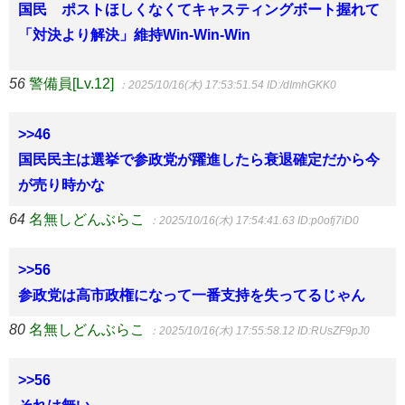
国民 ポストほしくなくてキャスティングボート握れて
「対決より解決」維持Win-Win-Win
56
警備員[Lv.12]
：2025/10/16(木) 17:53:51.54
ID:/dImhGKK0
>>46
国民民主は選挙で参政党が躍進したら衰退確定だから今
が売り時かな
64
名無しどんぶらこ
：2025/10/16(木) 17:54:41.63
ID:p0ofj7iD0
>>56
参政党は高市政権になって一番支持を失ってるじゃん
80
名無しどんぶらこ
：2025/10/16(木) 17:55:58.12
ID:RUsZF9pJ0
>>56
それは無い