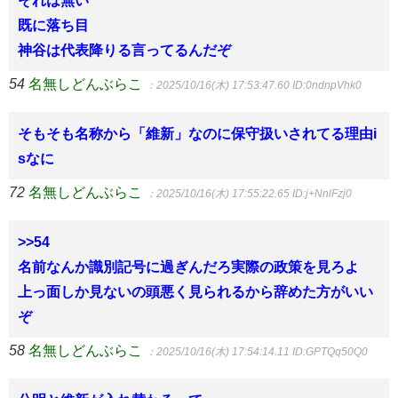
既に落ち目
神谷は代表降りる言ってるんだぞ
54
名無しどんぶらこ
：2025/10/16(木) 17:53:47.60
ID:0ndnpVhk0
そもそも名称から「維新」なのに保守扱いされてる理由i
sなに
72
名無しどんぶらこ
：2025/10/16(木) 17:55:22.65
ID:j+NnlFzj0
>>54
名前なんか識別記号に過ぎんだろ実際の政策を見ろよ
上っ面しか見ないの頭悪く見られるから辞めた方がいい
ぞ
58
名無しどんぶらこ
：2025/10/16(木) 17:54:14.11
ID:GPTQq50Q0