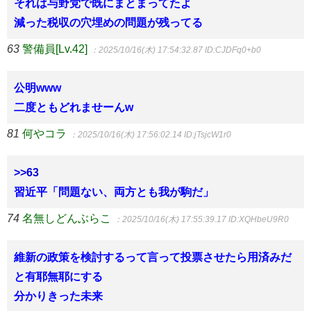
それは与野党で既にまとまってたよ
減った税収の穴埋めの問題が残ってる
63
警備員[Lv.42]
：2025/10/16(木) 17:54:32.87
ID:CJDFq0+b0
公明www
二度ともどれませーんw
81
何やコラ
：2025/10/16(木) 17:56:02.14
ID:jTsjcW1r0
>>63
習近平「問題ない、両方とも我が駒だ」
74
名無しどんぶらこ
：2025/10/16(木) 17:55:39.17
ID:XQHbeU9R0
維新の政策を検討するって言って投票させたら用済みだ
と有耶無耶にする
分かりきった未来