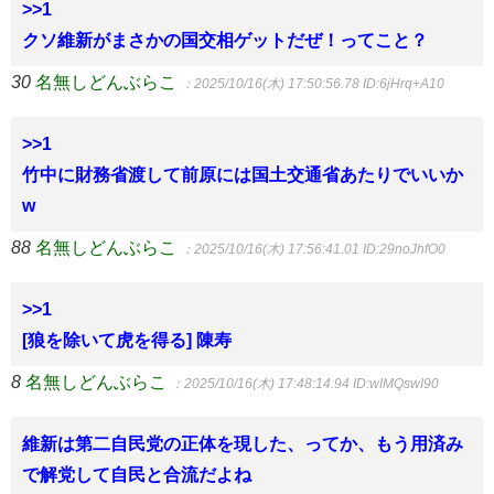
>>1
クソ維新がまさかの国交相ゲットだぜ！ってこと？
30
名無しどんぶらこ
：2025/10/16(木) 17:50:56.78
ID:6jHrq+A10
>>1
竹中に財務省渡して前原には国土交通省あたりでいいか
w
88
名無しどんぶらこ
：2025/10/16(木) 17:56:41.01
ID:29noJhfO0
>>1
[狼を除いて虎を得る] 陳寿
8
名無しどんぶらこ
：2025/10/16(木) 17:48:14.94
ID:wIMQswI90
維新は第二自民党の正体を現した、ってか、もう用済み
で解党して自民と合流だよね