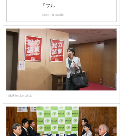
「フル…
（出典：毎日新聞）
（出典 fnn.ismcdn.jp）