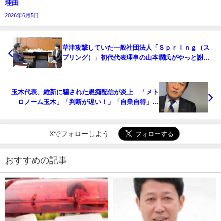
理由
2026年6月5日
草津攻撃していた一般社団法人「Ｓｐｒｉｎｇ（ス
プリング）」初代代表理事の山本潤氏がやっと謝罪
へ…
玉木代表、維新に騙された愚痴配信が炎上 「メト
ロノーム玉木」「判断が遅い！」「自業自得」…
Xでフォローしよう
おすすめの記事