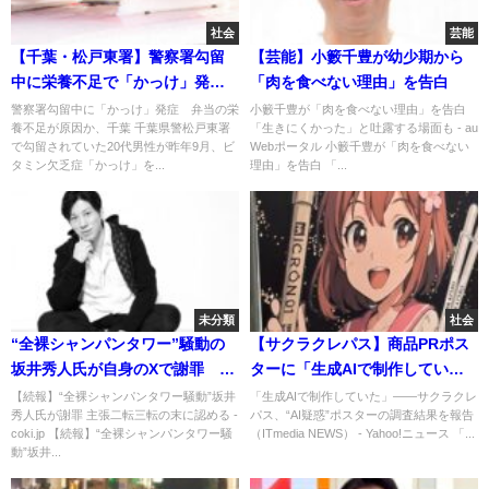
社会
芸能
【千葉・松戸東署】警察署勾留
【芸能】小籔千豊が幼少期から
中に栄養不足で「かっけ」発
「肉を食べない理由」を告白
症 弁当の中身が揚げ物ばかり
警察署勾留中に「かっけ」発症 弁当の栄
小籔千豊が「肉を食べない理由」を告白
養不足が原因か、千葉 千葉県警松戸東署
「生きにくかった」と吐露する場面も - au
で野菜不足…
で勾留されていた20代男性が昨年9月、ビ
Webポータル 小籔千豊が「肉を食べない
タミン欠乏症「かっけ」を...
理由」を告白 「...
未分類
社会
“全裸シャンパンタワー”騒動の
【サクラクレパス】商品PRポス
坂井秀人氏が自身のXで謝罪 主
ターに「生成AIで制作してい
張二転三転の末に認める
た」――“AI疑惑”ポスターの調
【続報】“全裸シャンパンタワー騒動”坂井
「生成AIで制作していた」――サクラクレ
秀人氏が謝罪 主張二転三転の末に認める -
パス、“AI疑惑”ポスターの調査結果を報告
査結果を報告
coki.jp 【続報】“全裸シャンパンタワー騒
（ITmedia NEWS） - Yahoo!ニュース 「...
動”坂井...