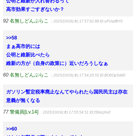
公明と維新が入れ替わるって
高市効果すごすぎないか？
92
名無しどんぶらこ
：2025/10/16(木) 17:57:02.88
ID:uPUqifBY0
>>58
まぁ高市的には
公明と維新比べたら
維新の方が（自身の政策に）近いだろうしなぁ
60
名無しどんぶらこ
：2025/10/16(木) 17:54:20.55
ID:BO0OpSdd0
ガソリン暫定税率廃止なんてやられたら国民民主は存在
意義が無くなる
77
警備員[Lv.14]
：2025/10/16(木) 17:55:54.51
ID:f39xcjXu0
>>60