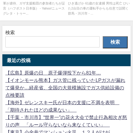
軍が虐待、ガザ支援船団の参加者たちが証
ひき逃げか 61歳の女逮捕 男性は死亡 ひい
が証言
男性は死亡
言（ハフポスト日本版） - Yahoo!ニュース
た2台目の車の運転手からも任意で話聞く
グレタ・トゥー...
群馬・渋川市 - ...
検索
検索
最近の投稿
【広島】原爆の日 原子爆弾投下から81年…
【イオンモール熊本】ガス管に残っていたLPガスが漏れ
て爆発か…経産省、全国の大規模施設でガス供給設備の
点検要請
【海外】ゼレンスキー氏が日本の支援に不満を表明
「期待されたほどの成果ない」
【千葉・市川市】“世界一”の花火大会で禁止行為相次ぎ怒
りの声 「ルール守らないなら来なくていい」
【東京】小金井でマンション火災、１２人がけが…