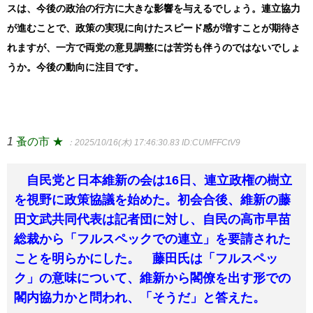
スは、今後の政治の行方に大きな影響を与えるでしょう。連立協力
が進むことで、政策の実現に向けたスピード感が増すことが期待さ
れますが、一方で両党の意見調整には苦労も伴うのではないでしょ
うか。今後の動向に注目です。
1
蚤の市 ★
：2025/10/16(木) 17:46:30.83
ID:CUMFFCtV9
自民党と日本維新の会は16日、連立政権の樹立
を視野に政策協議を始めた。初会合後、維新の藤
田文武共同代表は記者団に対し、自民の高市早苗
総裁から「フルスペックでの連立」を要請された
ことを明らかにした。 藤田氏は「フルスペッ
ク」の意味について、維新から閣僚を出す形での
閣内協力かと問われ、「そうだ」と答えた。