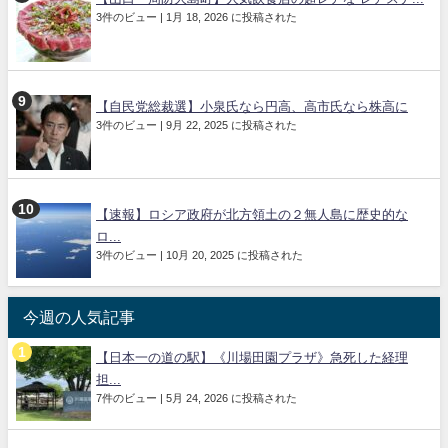
3件のビュー
|
1月 18, 2026 に投稿された
【自民党総裁選】小泉氏なら円高、高市氏なら株高に
3件のビュー
|
9月 22, 2025 に投稿された
【速報】ロシア政府が北方領土の２無人島に歴史的な
ロ...
3件のビュー
|
10月 20, 2025 に投稿された
今週の人気記事
【日本一の道の駅】《川場田園プラザ》急死した経理
担...
7件のビュー
|
5月 24, 2026 に投稿された