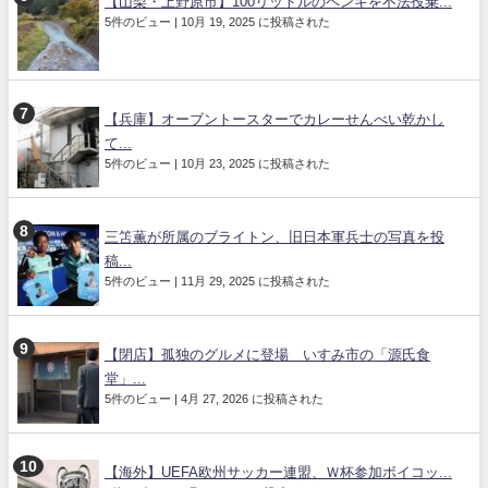
【山梨・上野原市】100リットルのペンキを不法投棄...
5件のビュー
|
10月 19, 2025 に投稿された
【兵庫】オーブントースターでカレーせんべい乾かし
て...
5件のビュー
|
10月 23, 2025 に投稿された
三笘薫が所属のブライトン、旧日本軍兵士の写真を投
稿...
5件のビュー
|
11月 29, 2025 に投稿された
【閉店】孤独のグルメに登場 いすみ市の「源氏食
堂」...
5件のビュー
|
4月 27, 2026 に投稿された
【海外】UEFA欧州サッカー連盟、Ｗ杯参加ボイコッ...