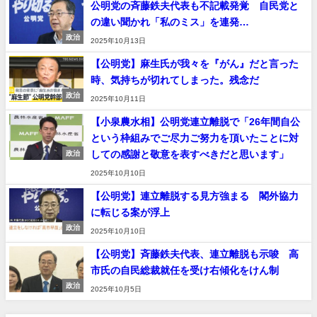
公明党の斉藤鉄夫代表も不記載発覚 自民党と
の違い聞かれ「私のミス」を連発…
政治
2025年10月13日
【公明党】麻生氏が我々を『がん』だと言った
時、気持ちが切れてしまった。残念だ
政治
2025年10月11日
【小泉農水相】公明党連立離脱で「26年間自公
という枠組みでご尽力ご努力を頂いたことに対
しての感謝と敬意を表すべきだと思います」
政治
2025年10月10日
【公明党】連立離脱する見方強まる 閣外協力
に転じる案が浮上
政治
2025年10月10日
【公明党】斉藤鉄夫代表、連立離脱も示唆 高
市氏の自民総裁就任を受け右傾化をけん制
政治
2025年10月5日