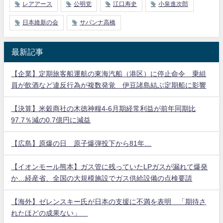
レアアース
公明党
江口寿史
小泉進次郎
日本維新の会
サバンナ高橋
最新記事
【企業】定期旅客船運航の東海汽船（港区）に停止命令 乗組
員が飲酒など違反行為が複数発覚 伊豆諸島結ぶ定期船に影響
【決算】米穀商社の木徳神糧4-6月期経常利益が前年同期比
97.7％減の0.7億円に減益
【広島】原爆の日 原子爆弾投下から81年…
【イオンモール熊本】ガス管に残っていたLPガスが漏れて爆発
か…経産省、全国の大規模施設でガス供給設備の点検要請
【海外】ゼレンスキー氏が日本の支援に不満を表明 「期待さ
れたほどの成果ない」