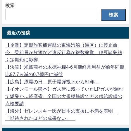
検索
検索
最近の投稿
【企業】定期旅客船運航の東海汽船（港区）に停止命
令 乗組員が飲酒など違反行為が複数発覚 伊豆諸島結
ぶ定期船に影響
【決算】米穀商社の木徳神糧4-6月期経常利益が前年同期
比97.7％減の0.7億円に減益
【広島】原爆の日 原子爆弾投下から81年…
【イオンモール熊本】ガス管に残っていたLPガスが漏れ
て爆発か…経産省、全国の大規模施設でガス供給設備の
点検要請
【海外】ゼレンスキー氏が日本の支援に不満を表明
「期待されたほどの成果ない」