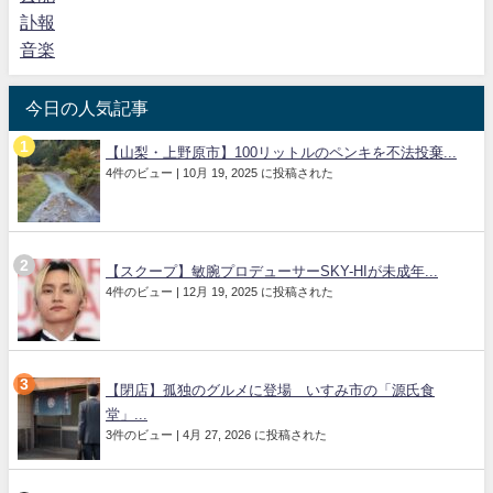
訃報
音楽
今日の人気記事
【山梨・上野原市】100リットルのペンキを不法投棄...
4件のビュー
|
10月 19, 2025 に投稿された
【スクープ】敏腕プロデューサーSKY-HIが未成年...
4件のビュー
|
12月 19, 2025 に投稿された
【閉店】孤独のグルメに登場 いすみ市の「源氏食
堂」...
3件のビュー
|
4月 27, 2026 に投稿された