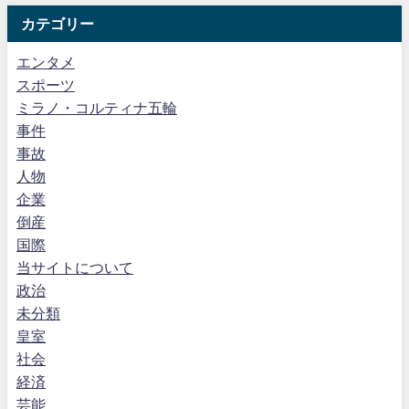
カテゴリー
エンタメ
スポーツ
ミラノ・コルティナ五輪
事件
事故
人物
企業
倒産
国際
当サイトについて
政治
未分類
皇室
社会
経済
芸能