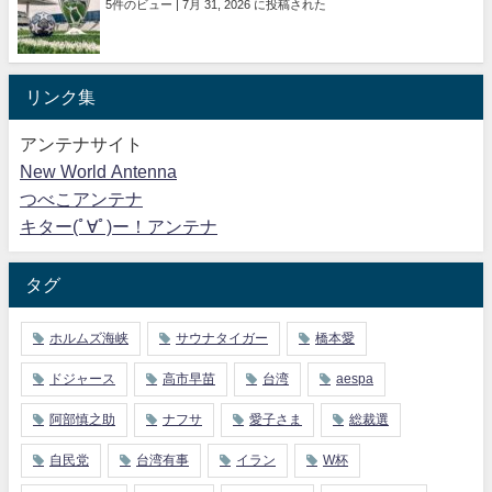
5件のビュー
|
7月 31, 2026 に投稿された
リンク集
アンテナサイト
New World Antenna
つべこアンテナ
キター(ﾟ∀ﾟ)ー！アンテナ
タグ
ホルムズ海峡
サウナタイガー
橋本愛
ドジャース
高市早苗
台湾
aespa
阿部慎之助
ナフサ
愛子さま
総裁選
自民党
台湾有事
イラン
W杯