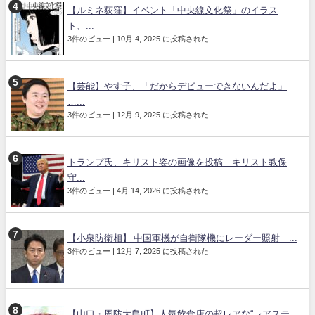
【ルミネ荻窪】イベント「中央線文化祭」のイラス
ト、...
3件のビュー
|
10月 4, 2025 に投稿された
【芸能】やす子、「だからデビューできないんだよ」
…...
3件のビュー
|
12月 9, 2025 に投稿された
トランプ氏、キリスト姿の画像を投稿 キリスト教保
守...
3件のビュー
|
4月 14, 2026 に投稿された
【小泉防衛相】 中国軍機が自衛隊機にレーダー照射 ...
3件のビュー
|
12月 7, 2025 に投稿された
【山口・周防大島町】人気飲食店の超レアな“レアステ...