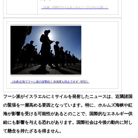
（出典：FNNプライムオンライン（フジテレビ系））
（出典 紅海でフーシ派の攻撃続く 米海軍も抑止できず - WSJ）
フーシ派がイスラエルにミサイルを発射したニュースは、近隣諸国
の緊張を一層高める要因となっています。特に、ホルムズ海峡や紅
海が影響を受ける可能性があるとのことで、国際的なエネルギー供
給にも影響を与える恐れがあります。国際社会は今後の動向に対し
て懸念を持たざるを得ません。