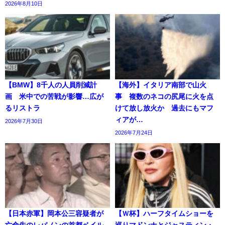
2026年8月10日
【BMW】8千人の人員削減計
【海外】イタリア南部で山火
画 米中での苦戦が影響…広が
事 複数のネコの尻尾に火を点
るリストラ
けて放し放火か 過去にもマフ
ィアが…
2026年7月30日
2026年7月24日
【日本赤軍】岡本公三容疑者が
【Ｗ杯】ハーフタイムショーを
亡命先のレバノンの首都ベイル
巡りマドンナとジャスティン・