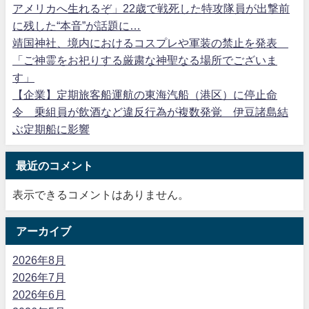
アメリカへ生れるぞ」22歳で戦死した特攻隊員が出撃前
に残した“本音”が話題に…
靖国神社、境内におけるコスプレや軍装の禁止を発表
「ご神霊をお祀りする厳粛な神聖なる場所でございま
す」
【企業】定期旅客船運航の東海汽船（港区）に停止命
令 乗組員が飲酒など違反行為が複数発覚 伊豆諸島結
ぶ定期船に影響
最近のコメント
表示できるコメントはありません。
アーカイブ
2026年8月
2026年7月
2026年6月