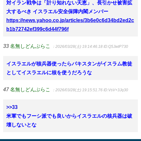
対イラン戦争は「計り知れない天恵」、長引かせ被害拡
大するべき イスラエル安全保障内閣メンバー
https://news.yahoo.co.jp/articles/3b6e0c6d34bd2ed2c
b1b72742ef399c6d44f796f
33
名無しどんぶらこ
：2026/03/28(土) 19:14:46.18
ID:Q5JwtP730
イスラエルが核兵器使ったらパキスタンがイスラム教徒
としてイスラエルに核を使うだろうな
47
名無しどんぶらこ
：2026/03/28(土) 19:15:51.76
ID:VsV+3Jq30
>>33
米軍でもフーシ派でも良いからイスラエルの核兵器は破
壊しないとな