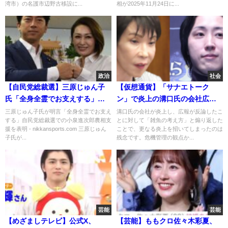
湾市）の名護市辺野古移設に...
相が2025年11月24日に...
政治
社会
【自民党総裁選】三原じゅん子
【仮想通貨】「サナエトーク
氏「全身全霊でお支えする」と
ン」で炎上の溝口氏の会社広
名言、自民党総裁選での小泉進
報 批判コメ受け「雑魚の考え
三原じゅん子氏が明言「全身全霊でお支え
溝口氏の会社が炎上し、広報が反論したこ
する」自民党総裁選での小泉進次郎農相支
とに対して「雑魚の考え方」と煽り返した
次郎農相支援を表明
方」と煽り返し大炎上
援を表明 - nikkansports.com 三原じゅん
ことで、更なる炎上を招いてしまったのは
子氏が...
残念です。危機管理の観点か...
芸能
芸能
【めざましテレビ】公式X、
【芸能】ももクロ佐々木彩夏、