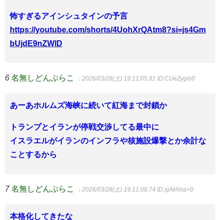
怖すぎるアインシュタインの予言
https://youtube.com/shorts/4UohXrQAtm8?si=js4Gm
bUjdE9nZWlD
6
名無しどんぶらこ
：2026/03/28(土) 19:11:05.91
ID:CUeZyg/o0
あーあホルムズ海峡に続いて紅海まで封鎖か
トランプとイランが停戦交渉してる最中に
イスラエルがイランのインフラや核施設爆撃とか余計な
ことするから
7
名無しどんぶらこ
：2026/03/28(土) 19:11:08.74
ID:sjAkNsa+0
本格化してきたな