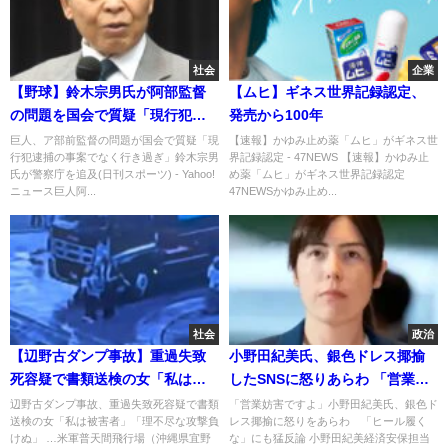
社会
企業
【野球】鈴木宗男氏が阿部監督
【ムヒ】ギネス世界記録認定、
の問題を国会で質疑「現行犯逮
発売から100年
捕の事案でなく行き過ぎ」 警
巨人、ア部前監督の問題が国会で質疑「現
【速報】かゆみ止め薬「ムヒ」がギネス世
行犯逮捕の事案でなく行き過ぎ」鈴木宗男
界記録認定 - 47NEWS 【速報】かゆみ止
視庁幹部が答弁
氏が警察庁を追及(日刊スポーツ) - Yahoo!
め薬「ムヒ」がギネス世界記録認定
ニュース巨人阿...
47NEWSかゆみ止め...
社会
政治
【辺野古ダンプ事故】重過失致
小野田紀美氏、銀色ドレス揶揄
死容疑で書類送検の女「私は被
したSNSに怒りあらわ 「営業妨
害者」「理不尽な攻撃負け
害ですよ」
辺野古ダンプ事故、重過失致死容疑で書類
「営業妨害ですよ」小野田紀美氏、銀色ド
送検の女「私は被害者」「理不尽な攻撃負
レス揶揄に怒りをあらわ 「ヒール履く
ぬ」、、大炎上
けぬ」 …米軍普天間飛行場（沖縄県宜野
な」にも猛反論 小野田紀美経済安保担当