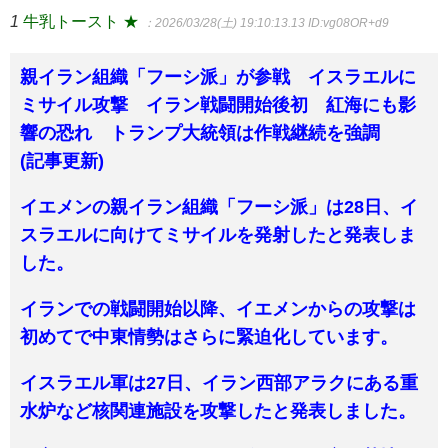
1
牛乳トースト ★
：2026/03/28(土) 19:10:13.13
ID:vg08OR+d9
親イラン組織「フーシ派」が参戦 イスラエルに
ミサイル攻撃 イラン戦闘開始後初 紅海にも影
響の恐れ トランプ大統領は作戦継続を強調
(記事更新)
イエメンの親イラン組織「フーシ派」は28日、イ
スラエルに向けてミサイルを発射したと発表しま
した。
イランでの戦闘開始以降、イエメンからの攻撃は
初めてで中東情勢はさらに緊迫化しています。
イスラエル軍は27日、イラン西部アラクにある重
水炉など核関連施設を攻撃したと発表しました。