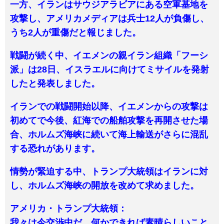
一方、イランはサウジアラビアにある空軍基地を
攻撃し、アメリカメディアは兵士12人が負傷し、
うち2人が重傷だと報じました。
戦闘が続く中、イエメンの親イラン組織「フーシ
派」は28日、イスラエルに向けてミサイルを発射
したと発表しました。
イランでの戦闘開始以降、イエメンからの攻撃は
初めてで今後、紅海での船舶攻撃を再開させた場
合、ホルムズ海峡に続いて海上輸送がさらに混乱
する恐れがあります。
情勢が緊迫する中、トランプ大統領はイランに対
し、ホルムズ海峡の開放を改めて求めました。
アメリカ・トランプ大統領：
我々は今交渉中だ。何かできれば素晴らしいこと