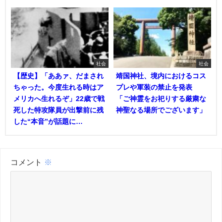
社会
社会
【歴史】「ああァ、だまされ
靖国神社、境内におけるコス
ちゃった。今度生れる時はア
プレや軍装の禁止を発表
メリカへ生れるぞ」22歳で戦
「ご神霊をお祀りする厳粛な
死した特攻隊員が出撃前に残
神聖なる場所でございます」
した“本音”が話題に…
コメント
※