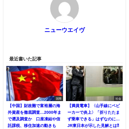
ニューウエイヴ
最近書いた記事
国際
社会
【中国】財政難で富裕層の海
【満員電車】〈山手線にベビ
外資産を徹底調査…2000年ま
ーカーで炎上〉「折りたたま
で遡及調査か 口座凍結や信
ず乗車できる」はずなのに…
託課税、移住加速の動きも
JR東日本が示した見解とは⁈