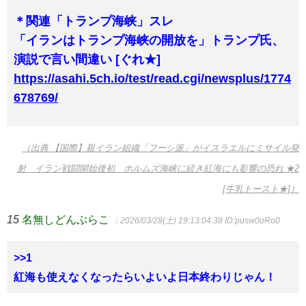
＊関連「トランプ海峡」スレ
「イランはトランプ海峡の開放を」トランプ氏、
演説で言い間違い [ぐれ★]
https://asahi.5ch.io/test/read.cgi/newsplus/1774
678769/
（出典 【国際】親イラン組織「フーシ派」がイスラエルにミサイル発
射 イラン戦闘開始後初 ホルムズ海峡に続き紅海にも影響の恐れ ★2
[牛乳トースト★]）
15
名無しどんぶらこ
：2026/03/28(土) 19:13:04.38
ID:pusw0oRo0
>>1
紅海も使えなくなったらいよいよ日本終わりじゃん！