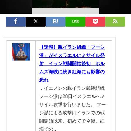
LINE
【速報】親イラン組織「フーシ
派」がイスラエルにミサイル発
射 イラン戦闘開始後初 ホル
ムズ海峡に続き紅海にも影響の
恐れ
…イエメンの親イラン武装組織
フーシ派は28日イスラエルへミ
サイル攻撃を行いました。 フー
シ派による攻撃はイランでの戦
闘開始以来、初めてで今後、紅
海での…