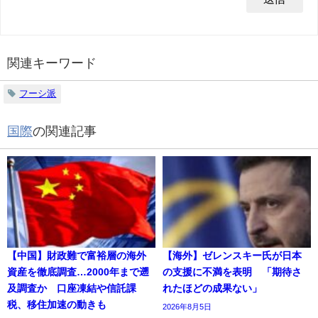
関連キーワード
フーシ派
国際
の関連記事
【中国】財政難で富裕層の海外
【海外】ゼレンスキー氏が日本
資産を徹底調査…2000年まで遡
の支援に不満を表明 「期待さ
及調査か 口座凍結や信託課
れたほどの成果ない」
税、移住加速の動きも
2026年8月5日