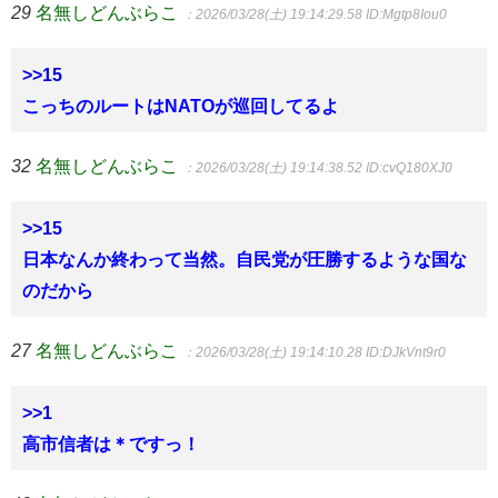
29
名無しどんぶらこ
：2026/03/28(土) 19:14:29.58
ID:Mgtp8Iou0
>>15
こっちのルートはNATOが巡回してるよ
32
名無しどんぶらこ
：2026/03/28(土) 19:14:38.52
ID:cvQ180XJ0
>>15
日本なんか終わって当然。自民党が圧勝するような国な
のだから
27
名無しどんぶらこ
：2026/03/28(土) 19:14:10.28
ID:DJkVnt9r0
>>1
高市信者は＊ですっ！