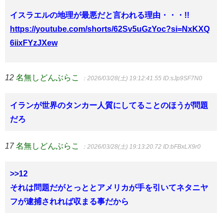
イスラエルの地理が最悪だと言われる理由・・・!!
https://youtube.com/shorts/62Sv5uGzYoc?si=NxKXQ
6iixFYzJXew
12
名無しどんぶらこ
：2026/03/28(土) 19:12:41.55
ID:sJp9SF7N0
イランが世界のタンカー人質にしてることのほうが問題
だろ
17
名無しどんぶらこ
：2026/03/28(土) 19:13:20.72
ID:bFBxLX9r0
>>12
それは問題だがとっととアメリカが手を引いてネタニヤ
フが逮捕されれば収まる事だから