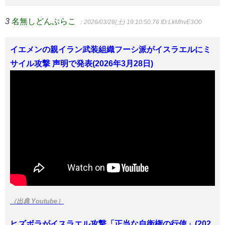
3
名無しどんぶらこ
：2026/03/28(土) 19:10:50.76
ID:LkMhvE3O0
イエメンの親イラン武装組織フーシ派がイスラエルにミ
サイル攻撃 声明で発表(2026年3月28日)
（出典 Youtube）
ヒズボラがイスラエル攻撃「正当な自衛権の行使」(202