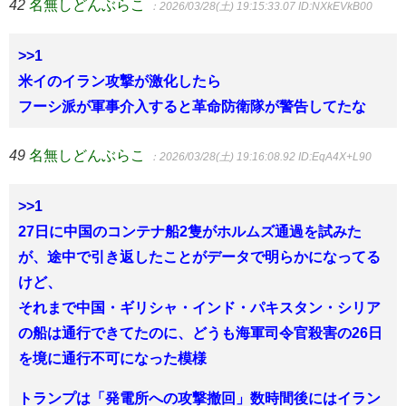
42
名無しどんぶらこ
：2026/03/28(土) 19:15:33.07
ID:NXkEVkB00
>>1
米イのイラン攻撃が激化したら
フーシ派が軍事介入すると革命防衛隊が警告してたな
49
名無しどんぶらこ
：2026/03/28(土) 19:16:08.92
ID:EqA4X+L90
>>1
27日に中国のコンテナ船2隻がホルムズ通過を試みた
が、途中で引き返したことがデータで明らかになってる
けど、
それまで中国・ギリシャ・インド・パキスタン・シリア
の船は通行できてたのに、どうも海軍司令官殺害の26日
を境に通行不可になった模様
トランプは「発電所への攻撃撤回」数時間後にはイラン