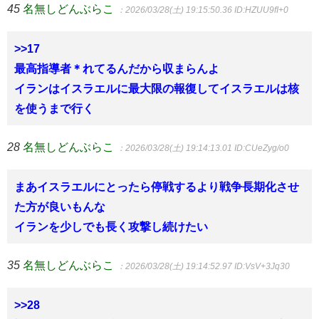
45
名無しどんぶらこ
：2026/03/28(土) 19:15:50.36
ID:HZUU9fI+0
>>17
最高指導者＊れてるんだから収まらんよ
イランはイスラエルに最大限の報復してイスラエルは核
を使うまで行く
28
名無しどんぶらこ
：2026/03/28(土) 19:14:13.01
ID:CUeZyg/o0
まあイスラエルにとったら停戦するより戦争長期化させ
た方が良いもんな
イランを少しでも長く攻撃し続けたい
35
名無しどんぶらこ
：2026/03/28(土) 19:14:52.97
ID:VsV+3Jq30
>>28