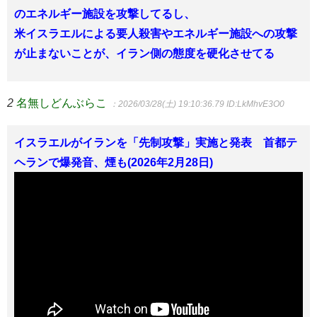
のエネルギー施設を攻撃してるし、
米イスラエルによる要人殺害やエネルギー施設への攻撃
が止まないことが、イラン側の態度を硬化させてる
2
名無しどんぶらこ
：2026/03/28(土) 19:10:36.79
ID:LkMhvE3O0
イスラエルがイランを「先制攻撃」実施と発表 首都テ
ヘランで爆発音、煙も(2026年2月28日)