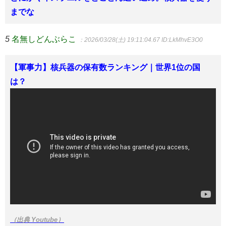
までな
5
名無しどんぶらこ
：2026/03/28(土) 19:11:04.67
ID:LkMhvE3O0
【軍事力】核兵器の保有数ランキング｜世界1位の国
は？
（出典 Youtube）