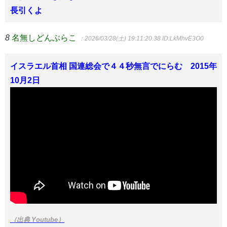
長引くよ
8
名無しどんぶらこ
：2026/03/28(土) 19:11:20.38
ID:LkMhvE3O0
イスラエル首相 国連総会で４４秒無言でにらむ 2015年
10月2日
（出典 Youtube）