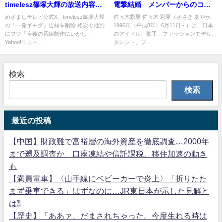
timelesz篠塚大輝の放送内容予
電撃結婚 メンバーからのコメ
告を削除… 一発ギャグに相次
ントも話題に
めざましテレビ公式X、timelesz篠塚大輝
佐々木彩夏 佐々木 彩夏（ささき あやか、
の「一発ギャグ」告知を削除 相次ぐ批判
1996年〈平成8年〉6月11日 - ）は、日本
ぐ批判
にフジ「今後の番組制作にいかし」 -
のアイドル、歌手、ファッションモデル、
Yahoo!ニュー...
タレント、プ...
検索
検索
最近の投稿
【中国】財政難で富裕層の海外資産を徹底調査…2000年
まで遡及調査か 口座凍結や信託課税、移住加速の動き
も
【満員電車】〈山手線にベビーカーで炎上〉「折りたた
まず乗車できる」はずなのに…JR東日本が示した見解と
は⁈
【歴史】「ああァ、だまされちゃった。今度生れる時は