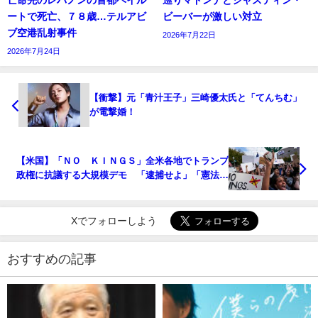
ートで死亡、７８歳…テルアビ
ビーバーが激しい対立
ブ空港乱射事件
2026年7月22日
2026年7月24日
【衝撃】元「青汁王子」三崎優太氏と「てんちむ」
が電撃婚！
【米国】「ＮＯ ＫＩＮＧＳ」全米各地でトランプ
政権に抗議する大規模デモ 「逮捕せよ」「憲法軽
視するな」
Xでフォローしよう
おすすめの記事