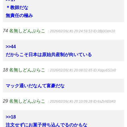
＊教師だな
無責任の極み
74
名無しどんぶらこ
：2026/02/26(木) 20:24:59.53
ID:2Bj0Odn10
>>44
だからこそ日本は原始共産制が向いている
18
名無しどんぶらこ
：2026/02/26(木) 20:08:02.65
ID:Xqgu6S1n0
マック通いだなんて富豪だな
29
名無しどんぶらこ
：2026/02/26(木) 20:10:09.28
ID:6sZvXEbK0
>>18
注文せずにお菓子持ち込んでるのかもな