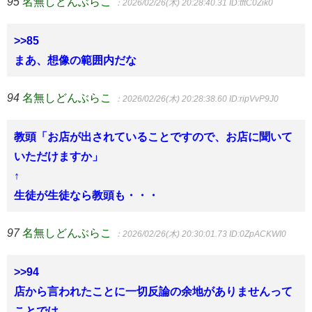
95
名無しどんぶらこ
：2026/02/26(木) 20:28:40.31
ID:tftC0Zik0
>>85
まあ、想像の範囲内だな
94
名無しどんぶらこ
：2026/02/26(木) 20:28:38.60
ID:ripVvP9J0
教頭「お店が出されていることですので、お店に聞いて
いただけますか」
↑
生徒が生徒なら教頭も・・・
97
名無しどんぶらこ
：2026/02/26(木) 20:30:01.73
ID:0ZpACKWI0
>>94
店から言われたことに一切反論の余地がありませんって
ことでは