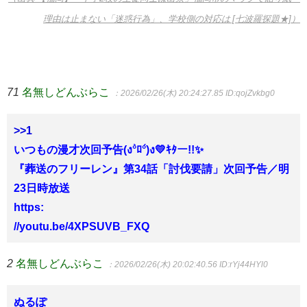
理由は止まない「迷惑行為」、学校側の対応は [七波羅探題★]）
71
名無しどんぶらこ
：2026/02/26(木) 20:24:27.85
ID:qojZvkbg0
>>1
いつもの漫才次回予告(ง°̀ﾛ°́)ง💛ｷﾀー!!✨
『葬送のフリーレン』第34話「討伐要請」次回予告／明
23日時放送
https:
//youtu.be/4XPSUVB_FXQ
2
名無しどんぶらこ
：2026/02/26(木) 20:02:40.56
ID:rYj44HYl0
ぬるぽ