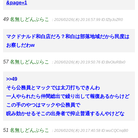
&page=1
49
名無しどんぶらこ
：2026/02/26(木) 20:16:57.99
ID:fZlyJoZR0
マクドナルド和白店だろ？和白は部落地域だから民度は
お察しだわw
57
名無しどんぶらこ
：2026/02/26(木) 20:19:50.76
ID:BvOluRBx0
>>49
そら公務員とマックでは太刀打ちできんわ
一人やられたら仲間総出で繰り出して報復あるからけど
この手のやつはマックや公務員で
睨み効かせるそこの出身者で抑止普通するんやけどな
51
名無しどんぶらこ
：2026/02/26(木) 20:17:40.58
ID:wuCQCnqB0