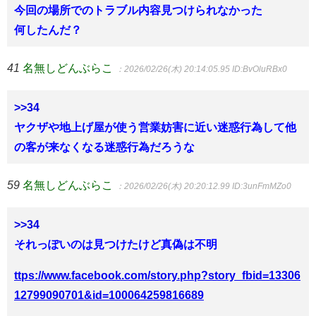
今回の場所でのトラブル内容見つけられなかった
何したんだ？
41
名無しどんぶらこ
：2026/02/26(木) 20:14:05.95
ID:BvOluRBx0
>>34
ヤクザや地上げ屋が使う営業妨害に近い迷惑行為して他
の客が来なくなる迷惑行為だろうな
59
名無しどんぶらこ
：2026/02/26(木) 20:20:12.99
ID:3unFmMZo0
>>34
それっぽいのは見つけたけど真偽は不明
ttps://www.facebook.com/story.php?story_fbid=13306
12799090701&id=100064259816689