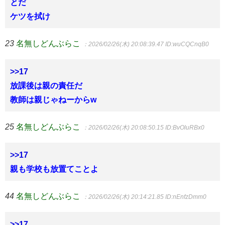
とだ
ケツを拭け
23
名無しどんぶらこ
：2026/02/26(木) 20:08:39.47
ID:wuCQCnqB0
>>17
放課後は親の責任だ
教師は親じゃねーからw
25
名無しどんぶらこ
：2026/02/26(木) 20:08:50.15
ID:BvOluRBx0
>>17
親も学校も放置てことよ
44
名無しどんぶらこ
：2026/02/26(木) 20:14:21.85
ID:nEnfzDmm0
>>17