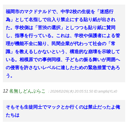
福岡市のマクドナルドで、中学2校の生徒を「迷惑行
為」として名指しで出入り禁止にする貼り紙が出され
た。学校側は「苦渋の選択」としつつも貼り紙に賛同
し、指導を行っている。これは、学校や保護者による管
理が機能不全に陥り、民間企業が代わって社会の「常
識」を教えるしかないという、構造的な崩壊を示唆して
いる。相模原での事例同様、子どもの振る舞いが周囲へ
の侵害を許さないレベルに達したための緊急措置であろ
う。
12
名無しどんぶらこ
：2026/02/26(木) 20:05:51.50
ID:amg6qYLx0
そもそも生徒同士でマックとか行くのは禁止だったよ俺
たちは