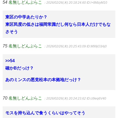
54
名無しどんぶらこ
：2026/02/26(木) 20:18:24.60
ID:l+8MzyM10
東区の中学あたりか？
東区民度の低さは福岡常識だし何なら日本人だけでもな
さそう
75
名無しどんぶらこ
：2026/02/26(木) 20:25:43.09
ID:M99jO3Aj0
>>54
確かBだっけ？
あのミンスの悪党松本の本拠地だっけ？
70
名無しどんぶらこ
：2026/02/26(木) 20:24:23.62
ID:cI9eq6V40
モスを持ち込んで食うくらいはやってそう