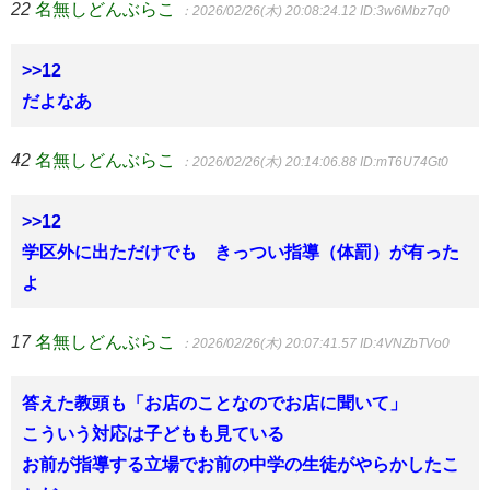
22
名無しどんぶらこ
：2026/02/26(木) 20:08:24.12
ID:3w6Mbz7q0
>>12
だよなあ
42
名無しどんぶらこ
：2026/02/26(木) 20:14:06.88
ID:mT6U74Gt0
>>12
学区外に出ただけでも きっつい指導（体罰）が有った
よ
17
名無しどんぶらこ
：2026/02/26(木) 20:07:41.57
ID:4VNZbTVo0
答えた教頭も「お店のことなのでお店に聞いて」
こういう対応は子どもも見ている
お前が指導する立場でお前の中学の生徒がやらかしたこ