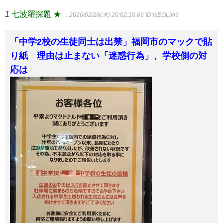
1
七波羅探題 ★
：2026/02/26(木) 20:02:10.66
ID:lkEOLivi9
「中学2校の生徒同士は出禁」福岡市のマックで貼
り紙 理由は止まない「迷惑行為」、学校側の対
応は