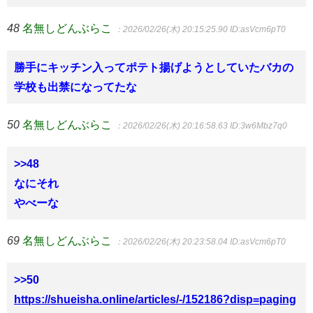
48
名無しどんぶらこ
：2026/02/26(木) 20:15:25.90
ID:asVcm6pT0
勝手にキッチン入ってポテト揚げようとしていたバカの
学校も出禁になってたな
50
名無しどんぶらこ
：2026/02/26(木) 20:16:58.63
ID:3w6Mbz7q0
>>48
なにそれ
やべーな
69
名無しどんぶらこ
：2026/02/26(木) 20:23:58.04
ID:asVcm6pT0
>>50
https://shueisha.online/articles/-/152186?disp=paging