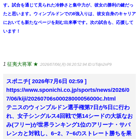
す。試合を通じて見られた冷静さと集中力が、彼女の勝利の鍵だっ
たと思います。ウィンブルドンでの8強入りは、彼女自身のキャリア
においても新たなページを刻む出来事です。次の試合も、応援して
います！
1
征夷大将軍 ★
:2026/07/06(月) 06:20:52.94
ID:UTdjn2nP9
スポニチ[ 2026年7月6日 02:59 ]
https://www.sponichi.co.jp/sports/news/2026/0
7/06/kiji/20260706s00028000056000c.html
テニスのウィンブルドン選手権第7日が5日に行わ
れ、女子シングルス4回戦で第14シードの大坂なお
み(フリー)が世界ランキング1位のアリーナ・サバ
レンカと対戦し、6−2、7−6のストレート勝ちを果