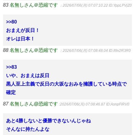
83
名無しさん＠恐縮です
：2026/07/06(月) 07:07:10.22
ID:YppLPVjZ0
>>80
おまえが反日！
オレは日本！
88
名無しさん＠恐縮です
：2026/07/06(月) 07:08:48.04
ID:/t9v2R3R0
>>83
いや、おまえは反日
黒人至上主義で反日の大坂なおみを擁護している時点で
確定
87
名無しさん@恐縮です
:2026/07/06(月) 07:08:46.87
ID:AsnpFiRV0
あと4勝しないと優勝できないんじゃね
そんなに持たんよな