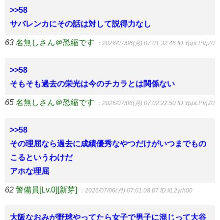
>>58
サバレンカにその話は対して説得力なし
63
名無しさん＠恐縮です
：2026/07/06(月) 07:01:32.46
ID:YppLPVjZ0
>>58
そもそも過去の栄光は今のチカラとは関係ない
65
名無しさん＠恐縮です
：2026/07/06(月) 07:02:22.50
ID:YppLPVjZ0
>>58
その理屈なら過去に成績優秀なやつだけがいつまでもの
こるというわけだ
アホな理屈
62
警備員[Lv.0][新芽]
：2026/07/06(月) 07:01:08.07
ID:lIL2yrh00
大阪なおみが野球やってたら女子で男子に混じって大谷