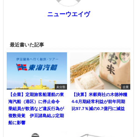
ニューウエイヴ
最近書いた記事
未分類
企業
【企業】定期旅客船運航の東
【決算】米穀商社の木徳神糧
海汽船（港区）に停止命令
4-6月期経常利益が前年同期
乗組員が飲酒など違反行為が
比97.7％減の0.7億円に減益
複数発覚 伊豆諸島結ぶ定期
船に影響