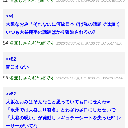
82
名無しさん@恐縮です
:2026/07/06(月) 07:06:59.93
ID:JOUE8XD70
>>4
大阪なおみ「それなのに何故日本では私の話題では無く
いつも大谷翔平の話題ばかり報道されるの?
84
名無しさん@恐縮です
:2026/07/06(月) 07:07:38.38
ID:YppLPVjZ0
>>82
聞こえない
95
名無しさん@恐縮です
:2026/07/06(月) 07:10:08.25
ID:WcYDimn40
>>82
大坂なおみはそんなこと思っていても口にせんわw
「欧州では大谷より有名」とわざわざ口にしたせいで
「大谷の呪い」が発動しレギュラーシートを失ったF1レ
ーサーがいてな...