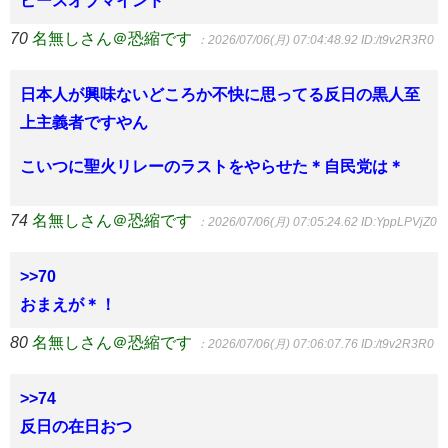
ピースオブマインド
70
名無しさん＠恐縮です
：2026/07/06(月) 07:04:48.92
ID:/t9v2R3R0
日本人が興味ないどころか不快に思ってる反日の黒人至
上主義者ですやん
こいつに聖火リレーのラストをやらせた＊自民党は＊
74
名無しさん＠恐縮です
：2026/07/06(月) 07:05:24.62
ID:YppLPVjZ0
>>70
おまえが＊！
80
名無しさん＠恐縮です
：2026/07/06(月) 07:06:07.76
ID:/t9v2R3R0
>>74
反日の在日おつ