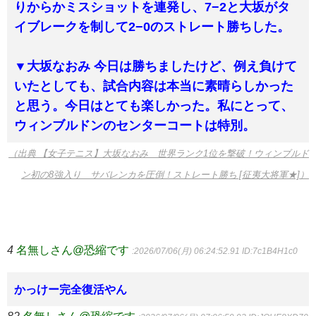
りからかミスショットを連発し、7−2と大坂がタ
イブレークを制して2−0のストレート勝ちした。
▼大坂なおみ 今日は勝ちましたけど、例え負けて
いたとしても、試合内容は本当に素晴らしかった
と思う。今日はとても楽しかった。私にとって、
ウィンブルドンのセンターコートは特別。
（出典 【女子テニス】大坂なおみ 世界ランク1位を撃破！ウィンブルド
ン初の8強入り サバレンカを圧倒！ストレート勝ち [征夷大将軍★]）
4
名無しさん@恐縮です
:2026/07/06(月) 06:24:52.91
ID:7c1B4H1c0
かっけー完全復活やん