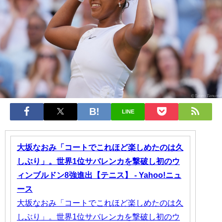
LINE
大坂なおみ「コートでこれほど楽しめたのは久
しぶり」。世界1位サバレンカを撃破し初のウ
ィンブルドン8強進出【テニス】 - Yahoo!ニュ
ース
大坂なおみ「コートでこれほど楽しめたのは久
しぶり」。世界1位サバレンカを撃破し初のウ