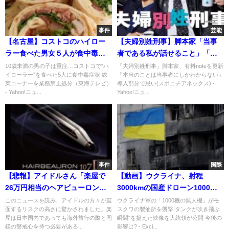
事件
芸能
【名古屋】コストコのハイロー
【夫婦別姓刑事】脚本家「当事
ラー食べた男女５人が食中毒、
者である私が話せること」「本
入院した男児１人は重症…
当のことは当事者にしかわから
10歳未満の男の子は重症…コストコで“ハ
「夫婦別姓刑事」脚本家、有料noteを更新
イローラー”を食べた5人に食中毒症状 総
「本当のことは当事者にしかわからない」
ない」
菜コーナーを業務禁止処分（東海テレビ）
導入部分で思い(スポニチアネックス) -
- Yahoo!ニュ...
Yahoo!ニュ...
事件
国際
【悲報】アイドルさん「楽屋で
【動画】ウクライナ、射程
26万円相当のヘアビューロンが
3000kmの国産ドローン1000機
盗まれました。アイドルの楽屋
が首都モスクワを攻撃してしま
このニュースを読み、アイドルの方々が直
ウクライナ軍の「1000機の無人機」がモ
面するリスクの高さに驚かされました。楽
スクワの製油所を襲撃!タンクが吹き飛ぶ
は日本じゃなくて海外旅行ぐら
う
屋は日本国内であっても海外旅行の際と同
瞬間"を捉えた映像を大統領が公開 今後の
い警戒したほうがいい。アイド
様の警戒心を持つ必要がある...
影響は? - Exci...