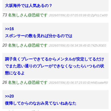
大坂海外では人気あるの？
73
名無しさん@恐縮です
:2026/07/06(月) 07:05:03.99
ID:ZgPcLCw00
>>16
スポンサーの数を見れば分かるのでは
20
名無しさん@恐縮です
:2026/07/06(月) 06:34:39.49
ID:74ZhJIGE0
調子良くプレーできてるからメンタルが安定してるだけ
でまた思い通りのプレーができなくなったらいつもの状
態になるよ
26
名無しさん@恐縮です
:2026/07/06(月) 06:37:23.93
ID:HNEoatwR0
>>20
復帰してからのなおみ見てないねあなた