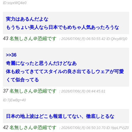
ID:ssyxWQ4e0
実力はあるんだよな
もうちょい美人なら日本でもめちゃ人気あったろうな
43
名無しさん＠恐縮です
：2026/07/06(月) 06:50:55.42
ID:Qhcy8lSj0
>>36
奇麗になったと思うんだけどなあ
体も絞ってきててスタイルの良さ出てるしウェアが可愛
くて似合ってる
37
名無しさん＠恐縮です
：2026/07/06(月) 06:44:45.61
ID:7jEwBg+40
日本の地上波はどこも報道してない、徹底しとるな
42
名無しさん＠恐縮です
：2026/07/06(月) 06:50:10.70
ID:YppLPVjZ0