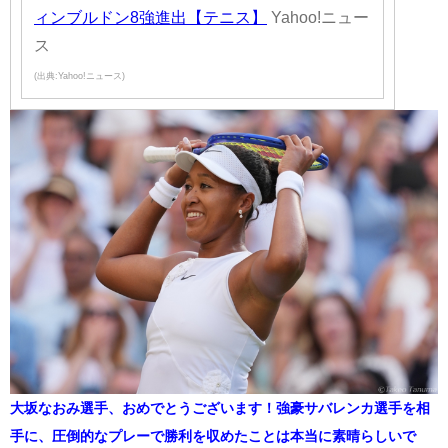
ィンブルドン8強進出【テニス】
Yahoo!ニュー
ス
(出典:Yahoo!ニュース)
大坂なおみ選手、おめでとうございます！強豪サバレンカ選手を相
手に、圧倒的なプレーで勝利を収めたことは本当に素晴らしいで