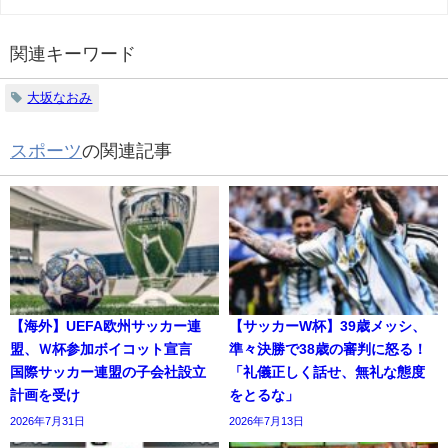
関連キーワード
大坂なおみ
スポーツ
の関連記事
【海外】UEFA欧州サッカー連
【サッカーW杯】39歳メッシ、
盟、Ｗ杯参加ボイコット宣言
準々決勝で38歳の審判に怒る！
国際サッカー連盟の子会社設立
「礼儀正しく話せ、無礼な態度
計画を受け
をとるな」
2026年7月31日
2026年7月13日