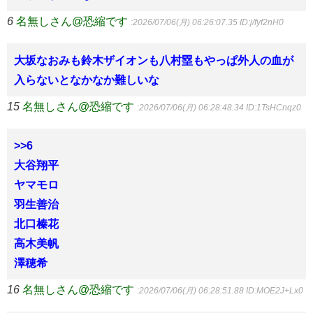
6
名無しさん@恐縮です
:2026/07/06(月) 06:26:07.35
ID:j/fyf2nH0
大坂なおみも鈴木ザイオンも八村塁もやっぱ外人の血が
入らないとなかなか難しいな
15
名無しさん@恐縮です
:2026/07/06(月) 06:28:48.34
ID:1TsHCnqz0
>>6
大谷翔平
ヤマモロ
羽生善治
北口榛花
高木美帆
澤穂希
16
名無しさん@恐縮です
:2026/07/06(月) 06:28:51.88
ID:MOE2J+Lx0