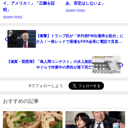
イ、アメリカ！」「正義を証
あ、否定はしないよ」
明」
2026年7月8日
2026年7月8日
【衝撃】トランプ氏が「米代表FW出場停止処分」に
介入！一発レッドで退場をFIFA会長に電話で見直し
要求
【滋賀・琵琶湖】「鳥人間コンテスト」の水上架設
やぐらで作業中の男性が落下死亡
Xでフォローしよう
おすすめの記事