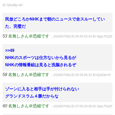
ID:7jEwBg+40
民放どころかNHKまで朝のニュースで全スルーしてい
た、完璧だ
53
名無しさん＠恐縮です
：2026/07/06(月) 06:56:03.54
ID:YppLPVjZ0
>>49
NHKのスポーツは仕方ないから見るが
NHKの情報番組は見ると洗脳されるぞ
58
名無しさん＠恐縮です
：2026/07/06(月) 06:59:06.52
ID:tQzlGleY0
ゾーンに入ると相手は手が付けられない
グランドスラム４勝だからな
60
名無しさん＠恐縮です
：2026/07/06(月) 07:00:24.06
ID:YppLPVjZ0