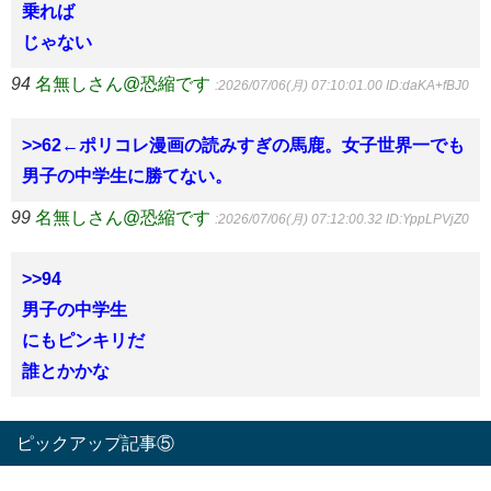
乗れば
じゃない
94
名無しさん@恐縮です
:2026/07/06(月) 07:10:01.00
ID:daKA+fBJ0
>>62←ポリコレ漫画の読みすぎの馬鹿。女子世界一でも
男子の中学生に勝てない。
99
名無しさん@恐縮です
:2026/07/06(月) 07:12:00.32
ID:YppLPVjZ0
>>94
男子の中学生
にもピンキリだ
誰とかかな
ピックアップ記事⑤