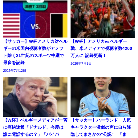
【サッカー】W杯アメリカ対ベル
【W杯】アメリカvsベルギー
ギーの米国内視聴者数がアメフ
戦、米メディアで視聴者数4200
ト除く21世紀のスポーツ中継で
万人に-記録更新！
最多を記録
2026年7月9日
2026年7月12日
【W杯】ベルギーメディアが一斉
【サッカー】ハーランド 人気
に痛快速報「ドナルド、今度は
キャラクター激似の声に自ら降
誰に電話するの？」「バイバ
臨してまさかの“公認” 「ま