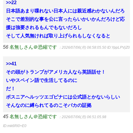
>>22
日本語あまり喋れない日本人には親近感わかないんだろ
そこで差別的な事を公に言ったらいかいかんだろけど応
援は強要されるもんでもないだろし
そして人気無ければ取り上げられもしなくなると
56
名無しさん＠恐縮です
：2026/07/06(月) 06:58:05.50
ID:YppLPVjZ0
>>41
その頭がトランプがアメリカ人なら英語話せ！
いやスペイン語で生活してるのに
だ！
ボスニアへルッツエゴビナには公式語とかないらしい
そんなのに縛られてるのこそバカの証拠
45
名無しさん＠恐縮です
：2026/07/06(月) 06:51:05.98
ID:mk6Rl0+E0