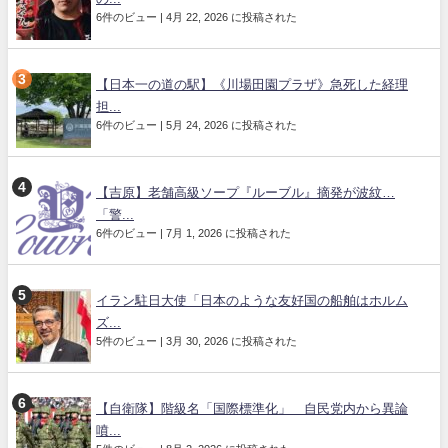
6件のビュー
|
4月 22, 2026 に投稿された
【日本一の道の駅】《川場田園プラザ》急死した経理
担...
6件のビュー
|
5月 24, 2026 に投稿された
【吉原】老舗高級ソープ『ルーブル』摘発が波紋…
「警...
6件のビュー
|
7月 1, 2026 に投稿された
イラン駐日大使「日本のような友好国の船舶はホルム
ズ...
5件のビュー
|
3月 30, 2026 に投稿された
【自衛隊】階級名「国際標準化」 自民党内から異論
噴...