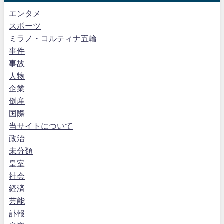
エンタメ
スポーツ
ミラノ・コルティナ五輪
事件
事故
人物
企業
倒産
国際
当サイトについて
政治
未分類
皇室
社会
経済
芸能
訃報