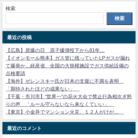
検索
検索
最近の投稿
【広島】原爆の日 原子爆弾投下から81年…
【イオンモール熊本】ガス管に残っていたLPガスが漏れ
て爆発か…経産省、全国の大規模施設でガス供給設備の
点検要請
【海外】ゼレンスキー氏が日本の支援に不満を表明
「期待されたほどの成果ない」
【千葉・市川市】“世界一”の花火大会で禁止行為相次ぎ怒
りの声 「ルール守らないなら来なくていい」
【東京】小金井でマンション火災、１２人がけが…
最近のコメント