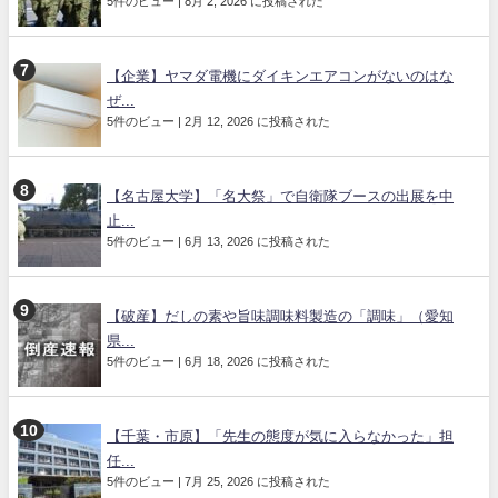
5件のビュー
|
8月 2, 2026 に投稿された
【企業】ヤマダ電機にダイキンエアコンがないのはな
ぜ...
5件のビュー
|
2月 12, 2026 に投稿された
【名古屋大学】「名大祭」で自衛隊ブースの出展を中
止...
5件のビュー
|
6月 13, 2026 に投稿された
【破産】だしの素や旨味調味料製造の「調味」（愛知
県...
5件のビュー
|
6月 18, 2026 に投稿された
【千葉・市原】「先生の態度が気に入らなかった」担
任...
5件のビュー
|
7月 25, 2026 に投稿された