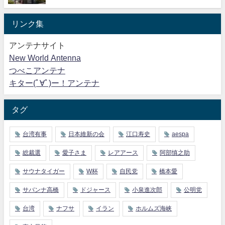
リンク集
アンテナサイト
New World Antenna
つべこアンテナ
キター(ﾟ∀ﾟ)ー！アンテナ
タグ
台湾有事
日本維新の会
江口寿史
aespa
総裁選
愛子さま
レアアース
阿部慎之助
サウナタイガー
W杯
自民党
橋本愛
サバンナ高橋
ドジャース
小泉進次郎
公明党
台湾
ナフサ
イラン
ホルムズ海峡