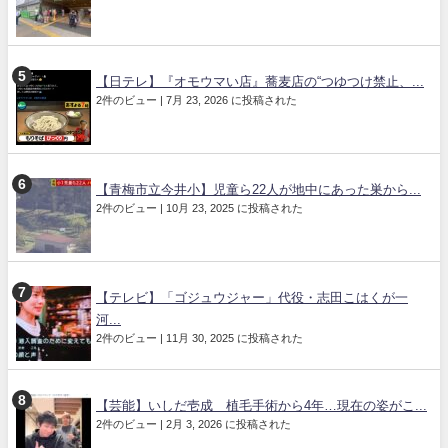
【日テレ】『オモウマい店』蕎麦店の“つゆつけ禁止、...
2件のビュー
|
7月 23, 2026 に投稿された
【青梅市立今井小】児童ら22人が地中にあった巣から...
2件のビュー
|
10月 23, 2025 に投稿された
【テレビ】「ゴジュウジャー」代役・志田こはくが一
河...
2件のビュー
|
11月 30, 2025 に投稿された
【芸能】いしだ壱成 植毛手術から4年…現在の姿がこ...
2件のビュー
|
2月 3, 2026 に投稿された