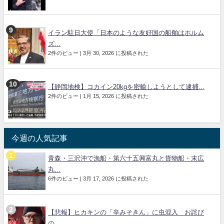
イラン駐日大使「日本のような友好国の船舶はホルム
ズ...
2件のビュー
|
3月 30, 2026 に投稿された
【静岡地検】コカイン20kgを密輸しようとして逮捕...
2件のビュー
|
1月 15, 2026 に投稿された
今週の人気記事
青森・三沢沖で漁船・第六十五興富丸と貨物船・末広
丸...
6件のビュー
|
3月 17, 2026 に投稿された
【悲報】ヒカキンの「辛みそきん」に虫混入 お詫び
の...