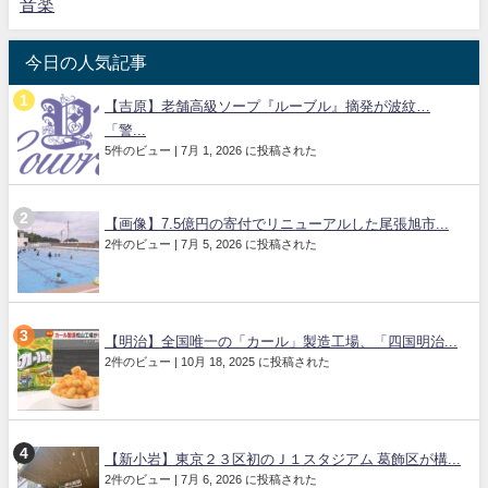
音楽
今日の人気記事
【吉原】老舗高級ソープ『ルーブル』摘発が波紋…
「警...
5件のビュー
|
7月 1, 2026 に投稿された
【画像】7.5億円の寄付でリニューアルした尾張旭市...
2件のビュー
|
7月 5, 2026 に投稿された
【明治】全国唯一の「カール」製造工場、「四国明治...
2件のビュー
|
10月 18, 2025 に投稿された
【新小岩】東京２３区初のＪ１スタジアム 葛飾区が構...
2件のビュー
|
7月 6, 2026 に投稿された