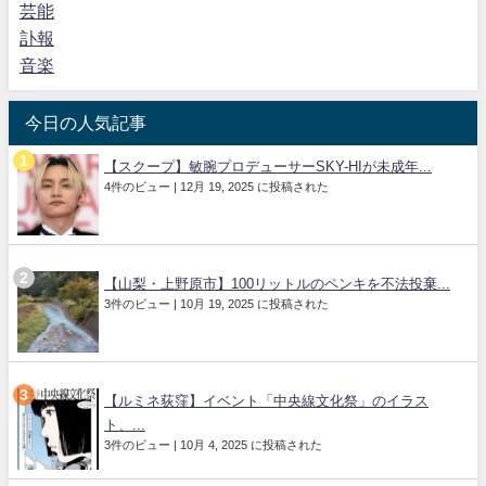
芸能
訃報
音楽
今日の人気記事
【スクープ】敏腕プロデューサーSKY-HIが未成年...
4件のビュー
|
12月 19, 2025 に投稿された
【山梨・上野原市】100リットルのペンキを不法投棄...
3件のビュー
|
10月 19, 2025 に投稿された
【ルミネ荻窪】イベント「中央線文化祭」のイラス
ト、...
3件のビュー
|
10月 4, 2025 に投稿された