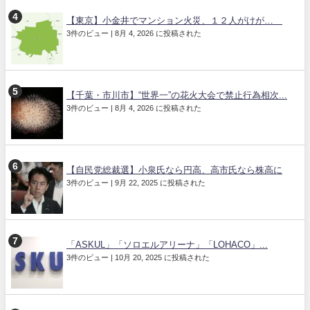
【東京】小金井でマンション火災、１２人がけが…
3件のビュー
|
8月 4, 2026 に投稿された
【千葉・市川市】“世界一”の花火大会で禁止行為相次...
3件のビュー
|
8月 4, 2026 に投稿された
【自民党総裁選】小泉氏なら円高、高市氏なら株高に
3件のビュー
|
9月 22, 2025 に投稿された
「ASKUL」「ソロエルアリーナ」「LOHACO」...
3件のビュー
|
10月 20, 2025 に投稿された