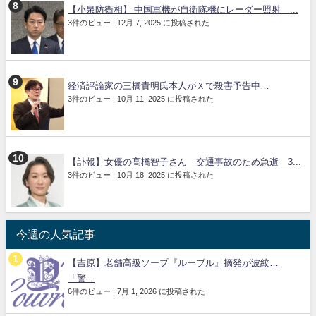
【小泉防衛相】 中国軍機が自衛隊機にレーダー照射 ...
3件のビュー
|
12月 7, 2025 に投稿された
経済評論家の三橋貴明氏本人がＸで殺害予告中…
3件のビュー
|
10月 11, 2025 に投稿された
【訃報】女優の髙橋智子さん 交通事故のため急逝 3...
3件のビュー
|
10月 18, 2025 に投稿された
今週の人気記事
【吉原】老舗高級ソープ『ルーブル』摘発が波紋…
「警...
6件のビュー
|
7月 1, 2026 に投稿された