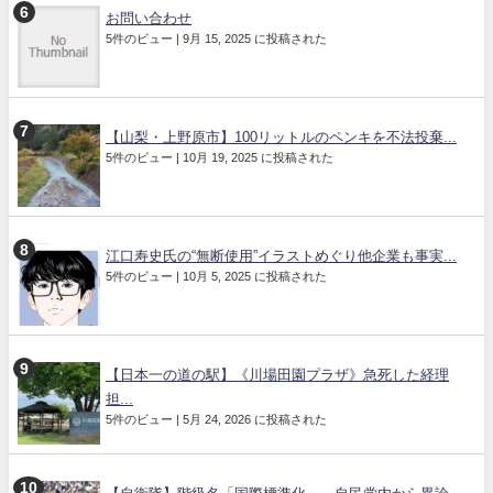
お問い合わせ
5件のビュー
|
9月 15, 2025 に投稿された
【山梨・上野原市】100リットルのペンキを不法投棄...
5件のビュー
|
10月 19, 2025 に投稿された
江口寿史氏の“無断使用”イラストめぐり他企業も事実...
5件のビュー
|
10月 5, 2025 に投稿された
【日本一の道の駅】《川場田園プラザ》急死した経理
担...
5件のビュー
|
5月 24, 2026 に投稿された