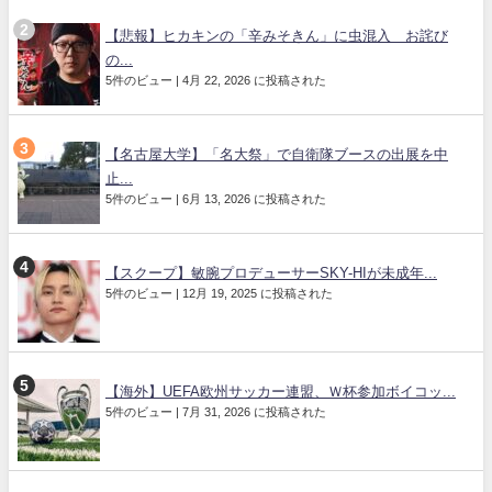
【悲報】ヒカキンの「辛みそきん」に虫混入 お詫び
の...
5件のビュー
|
4月 22, 2026 に投稿された
【名古屋大学】「名大祭」で自衛隊ブースの出展を中
止...
5件のビュー
|
6月 13, 2026 に投稿された
【スクープ】敏腕プロデューサーSKY-HIが未成年...
5件のビュー
|
12月 19, 2025 に投稿された
【海外】UEFA欧州サッカー連盟、Ｗ杯参加ボイコッ...
5件のビュー
|
7月 31, 2026 に投稿された