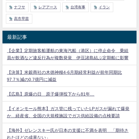
ナフサ
レアアース
台湾有事
イラン
高市早苗
最新記事
【企業】定期旅客船運航の東海汽船（港区）に停止命令 乗組
員が飲酒など違反行為が複数発覚 伊豆諸島結ぶ定期船に影響
【決算】米穀商社の木徳神糧4-6月期経常利益が前年同期比
97.7％減の0.7億円に減益
【広島】原爆の日 原子爆弾投下から81年…
【イオンモール熊本】ガス管に残っていたLPガスが漏れて爆発
か…経産省、全国の大規模施設でガス供給設備の点検要請
【海外】ゼレンスキー氏が日本の支援に不満を表明 「期待さ
れたほどの成果ない」