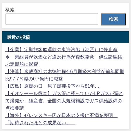
検索
検索
最近の投稿
【企業】定期旅客船運航の東海汽船（港区）に停止命
令 乗組員が飲酒など違反行為が複数発覚 伊豆諸島結
ぶ定期船に影響
【決算】米穀商社の木徳神糧4-6月期経常利益が前年同期
比97.7％減の0.7億円に減益
【広島】原爆の日 原子爆弾投下から81年…
【イオンモール熊本】ガス管に残っていたLPガスが漏れ
て爆発か…経産省、全国の大規模施設でガス供給設備の
点検要請
【海外】ゼレンスキー氏が日本の支援に不満を表明
「期待されたほどの成果ない」