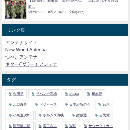
【自衛隊】階級名「国際標準化」 自民党内から異論
噴...
5件のビュー
|
8月 2, 2026 に投稿された
リンク集
アンテナサイト
New World Antenna
つべこアンテナ
キター(ﾟ∀ﾟ)ー！アンテナ
タグ
公明党
サバンナ高橋
aespa
橋本愛
江口寿史
ドジャース
日本維新の会
台湾
小泉進次郎
ホルムズ海峡
総裁選
自民党
阿部慎之助
愛子さま
W杯
サウナタイガー