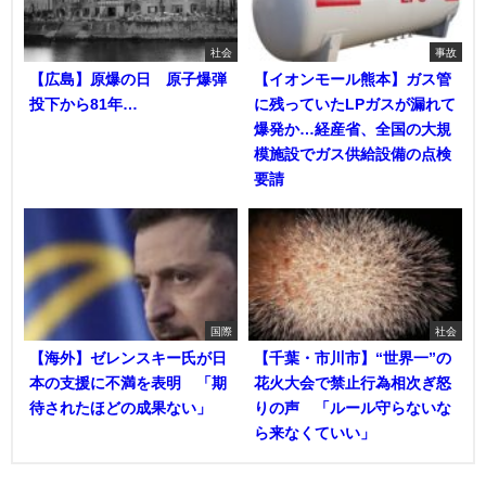
社会
事故
【広島】原爆の日 原子爆弾
【イオンモール熊本】ガス管
投下から81年…
に残っていたLPガスが漏れて
爆発か…経産省、全国の大規
模施設でガス供給設備の点検
要請
国際
社会
【海外】ゼレンスキー氏が日
【千葉・市川市】“世界一”の
本の支援に不満を表明 「期
花火大会で禁止行為相次ぎ怒
待されたほどの成果ない」
りの声 「ルール守らないな
ら来なくていい」