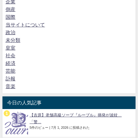
企業
倒産
国際
当サイトについて
政治
未分類
皇室
社会
経済
芸能
訃報
音楽
今日の人気記事
【吉原】老舗高級ソープ『ルーブル』摘発が波紋…
「警...
5件のビュー
|
7月 1, 2026 に投稿された