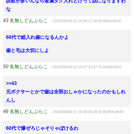
誤飲が多いんなら金属タグ入れとけって話になりますわ
な
43
名無しどんぶらこ
：2026/06/06(土) 18:46:11.40
ID:IkWszd4S0
60代で総入れ歯になるんかよ
歯と毛は大切にしよ
50
名無しどんぶらこ
：2026/06/06(土) 18:47:45.87
ID:GkIq83Hh0
>>43
元ボクサーとかで歯は全部おしゃかになったのかもしれ
んし
46
名無しどんぶらこ
：2026/06/06(土) 18:46:46.06
ID:M3lRNyWJ0
60代で爆ぜろじゃそりゃぼけるわ