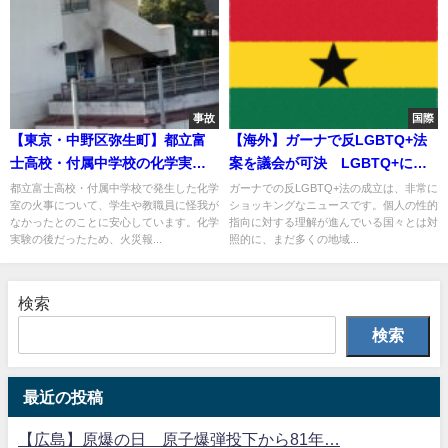
事故
国際
【東京・中野区弥生町】都立富
【海外】ガーナで反LGBTQ+法
士高校・付属中学校の化学実験
案を議会が可決 LGBTQ+に最
室で火事 黒煙上がる
大3年、発信した者に最大10年の
都立富士高校・付属中学校で発生した化学
ガーナでの反LGBTQ+法の成立は、非常に
室の火事について、学生や教職員に怪我が
ショッキングなニュースです。個人の性的
懲役…
なかったとのことに安心しています。化学
指向に対する理解が進んでいる国々とは対
実験の後だったため、火災報...
照的に、まだ多くの地域...
検索
検索
最近の投稿
【広島】原爆の日 原子爆弾投下から81年…