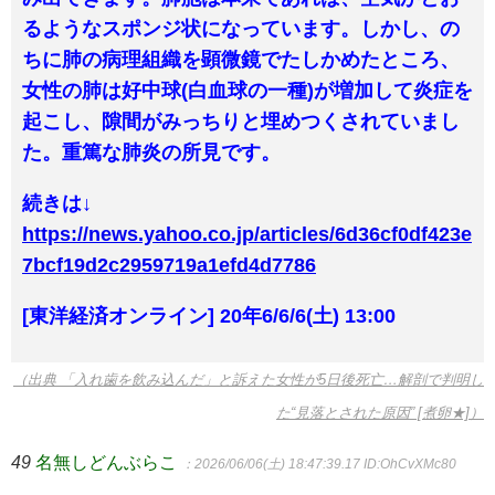
るようなスポンジ状になっています。しかし、の
ちに肺の病理組織を顕微鏡でたしかめたところ、
女性の肺は好中球(白血球の一種)が増加して炎症を
起こし、隙間がみっちりと埋めつくされていまし
た。重篤な肺炎の所見です。
続きは↓
https://news.yahoo.co.jp/articles/6d36cf0df423e
7bcf19d2c2959719a1efd4d7786
[東洋経済オンライン] 20年6/6/6(土) 13:00
（出典 「入れ歯を飲み込んだ」と訴えた女性が5日後死亡…解剖で判明し
た“見落とされた原因” [煮卵★]）
49
名無しどんぶらこ
：2026/06/06(土) 18:47:39.17
ID:OhCvXMc80