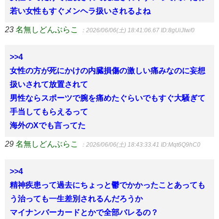
若い女性もすぐメンヘラ扱いされるよね
23
名無しどんぶらこ
：2026/06/06(土) 18:41:06.67
ID:8gUiJIw/0
>>4
女性の方が死にかけの内臓損傷の激しい痛みなのに妄想
扱いされて放置されて
男性ならスポーツで腕を痛めたぐらいでもすぐ大騒ぎて
手当してもらえるって
海外のXでも言ってた
29
名無しどんぶらこ
：2026/06/06(土) 18:43:33.41
ID:Mqt6Q9hC0
>>4
精神疾患って過去にちょっと鬱でかかったことあっても
う治っても一生差別されるんだろうか
マイナンバーカードとかで全部バレるの？