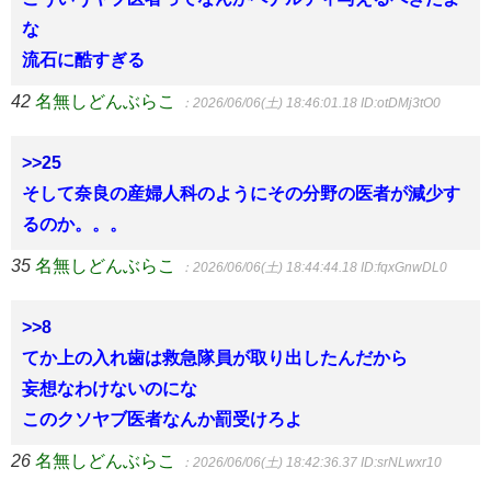
な
流石に酷すぎる
42
名無しどんぶらこ
：2026/06/06(土) 18:46:01.18
ID:otDMj3tO0
>>25
そして奈良の産婦人科のようにその分野の医者が減少す
るのか。。。
35
名無しどんぶらこ
：2026/06/06(土) 18:44:44.18
ID:fqxGnwDL0
>>8
てか上の入れ歯は救急隊員が取り出したんだから
妄想なわけないのにな
このクソヤブ医者なんか罰受けろよ
26
名無しどんぶらこ
：2026/06/06(土) 18:42:36.37
ID:srNLwxr10