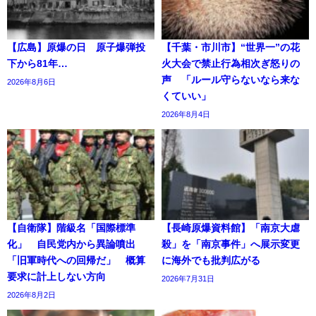
【広島】原爆の日 原子爆弾投
【千葉・市川市】“世界一”の花
下から81年…
火大会で禁止行為相次ぎ怒りの
声 「ルール守らないなら来な
2026年8月6日
くていい」
2026年8月4日
【自衛隊】階級名「国際標準
【長崎原爆資料館】「南京大虐
化」 自民党内から異論噴出
殺」を「南京事件」へ展示変更
「旧軍時代への回帰だ」 概算
に海外でも批判広がる
要求に計上しない方向
2026年7月31日
2026年8月2日