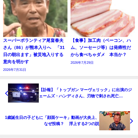
スーパーボランティア尾畠春夫
【食事】加工肉（ベーコン、ハ
さん（86）が熊本入りへ 「31
ム、ソーセージ等）は発癌性だ
日の朝出ます」被災地入りする
から食べちゃダメ 本当か？
意向を明かす
2026年7月29日
2026年7月31日
【訃報】「トップガン マーヴェリック」に出演のジ
ェームズ・ハンディさん、刃物で刺され死亡…
1歳誕生日の子どもに「顔面ケーキ」動画が大炎上、
なぜ投稿？ 浮上する2つの説