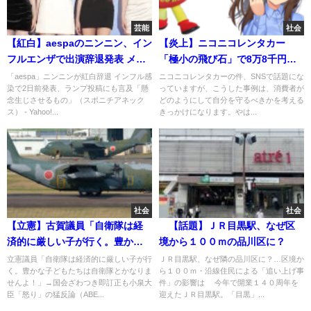
芸能
社会
【紅白】aespaのニンニン、イン
【炎上】ニコニコレンタカー
フルエンザで出演辞退発表 メン
「極小の飛び石」で8万8千円を
バー3人で出場 原爆きのこ雲ラン
実費請求 「ぼったくりでは」
「aespa」ニンニンが紅白辞退 インフル感
ニコニコレンタカーの件、SNSで話題にな
染で2日前発表、ランプ投稿にも言及「懸
っていますが、こうした事例は、消費者が
プ投稿にも言及「特定の目的や
と波紋
念生じさせるもの」（スポニチアネック
どのようにして自分を守るべきかを考える
意図はございませんでした」
ス） - Yahoo!...
きっかけになります。やは...
社会
社会
【立憲】古賀議員「自衛隊は経
【話題】ＪＲ目黒駅、なぜ区
済的に厳しい子が行く。豊かな
境から１００ｍの品川区に？
子どもたちは自衛隊とかなりま
立憲議員「自衛隊は経済的に厳しい子が行
ＪＲ目黒駅、なぜ隣の品川区に？…区境か
く。豊かな子どもたちは自衛隊とかなりま
ら１００ｍ・沿線住民による「追い上げ事
せんよ！」→即訂正も小泉大臣
せんよ！」→国会ざわつき即訂正も小泉大
件」の影響は 今年で開業１４０周年を
が「怒り」の猛反論
臣「怒り」の猛反論（ABE...
迎えたＪＲ目黒駅。「目黒」...