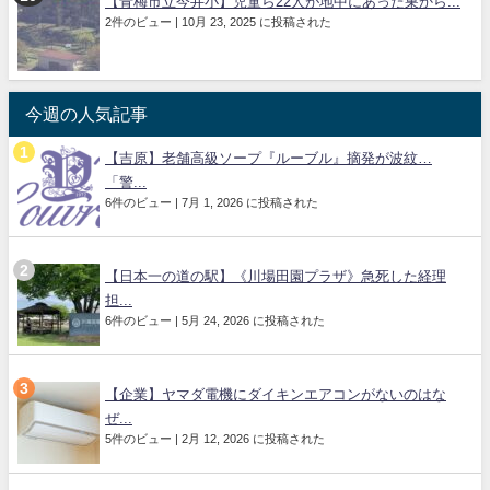
【青梅市立今井小】児童ら22人が地中にあった巣から...
2件のビュー
|
10月 23, 2025 に投稿された
今週の人気記事
【吉原】老舗高級ソープ『ルーブル』摘発が波紋…
「警...
6件のビュー
|
7月 1, 2026 に投稿された
【日本一の道の駅】《川場田園プラザ》急死した経理
担...
6件のビュー
|
5月 24, 2026 に投稿された
【企業】ヤマダ電機にダイキンエアコンがないのはな
ぜ...
5件のビュー
|
2月 12, 2026 に投稿された