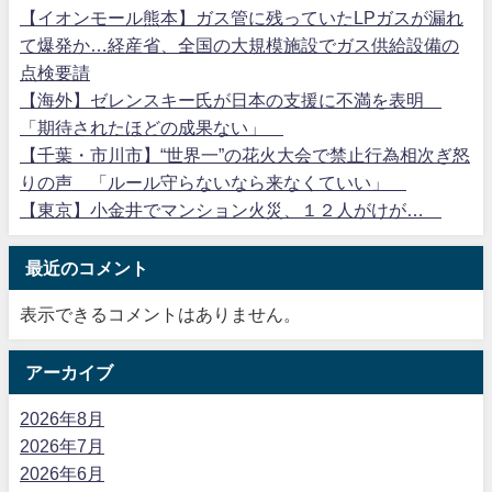
【イオンモール熊本】ガス管に残っていたLPガスが漏れ
て爆発か…経産省、全国の大規模施設でガス供給設備の
点検要請
【海外】ゼレンスキー氏が日本の支援に不満を表明
「期待されたほどの成果ない」
【千葉・市川市】“世界一”の花火大会で禁止行為相次ぎ怒
りの声 「ルール守らないなら来なくていい」
【東京】小金井でマンション火災、１２人がけが…
最近のコメント
表示できるコメントはありません。
アーカイブ
2026年8月
2026年7月
2026年6月