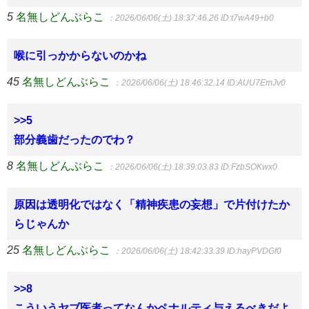
5
名無しどんぶらこ
：2026/06/06(土) 18:37:46.26
ID:t7wA49+b0
喉に引っかからないのかね
45
名無しどんぶらこ
：2026/06/06(土) 18:46:32.14
ID:AUU7EmJv0
>>5
部分義歯だったのでわ？
8
名無しどんぶらこ
：2026/06/06(土) 18:39:03.83
ID:FzbSOKwx0
原因は透明化ではなく「精神疾患の妄想」で片付けたか
らじゃんか
25
名無しどんぶらこ
：2026/06/06(土) 18:42:33.39
ID:hayPVDGf0
>>8
こういうヤブ医者ってなんかペナルティ与えるべきだよ