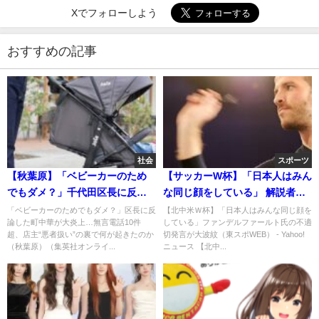
Xでフォローしよう
おすすめの記事
社会
スポーツ
【秋葉原】「ベビーカーのため
【サッカーW杯】「日本人はみん
でもダメ？」千代田区長に反論
な同じ顔をしている」 解説者フ
した町中華が大炎上…無言電話
ァンデルファールト氏の不適切
「ベビーカーのためでもダメ？」区長に反
【北中米Ｗ杯】「日本人はみんな同じ顔を
論した町中華が大炎上…無言電話10件
している」ファンデルファールト氏の不適
10件超…
発言が大波紋… 欧米各国メデ
超、店主“悪者扱い”の裏で何が起きたのか
切発言が大波紋（東スポWEB） - Yahoo!
ィアが一斉に報じる
（秋葉原）（集英社オンライ...
ニュース 【北中...