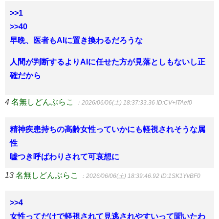
>>1
>>40
早晩、医者もAIに置き換わるだろうな
人間が判断するよりAIに任せた方が見落としもないし正
確だから
4
名無しどんぶらこ
：2026/06/06(土) 18:37:33.36
ID:CV+ITAef0
精神疾患持ちの高齢女性っていかにも軽視されそうな属
性
嘘つき呼ばわりされて可哀想に
13
名無しどんぶらこ
：2026/06/06(土) 18:39:46.92
ID:1SK1YvBF0
>>4
女性ってだけで軽視されて見逃されやすいって聞いたわ