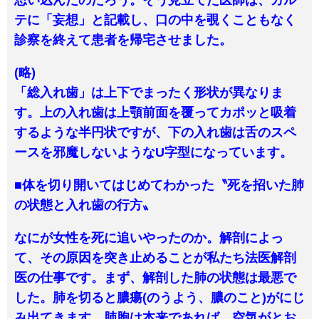
思い込んだのだろう。そう見立てた医師は、カル
テに「妄想」と記載し、口の中を覗くこともなく
診察を終えて患者を帰宅させました。
(略)
「総入れ歯」は上下でまったく形状が異なりま
す。上の入れ歯は上顎前面を覆ってカポッと吸着
するような半円状ですが、下の入れ歯は舌のスペ
ースを邪魔しないようなU字型になっています。
■体を切り開いてはじめてわかった〝死を招いた肺
の状態と入れ歯の行方〟
なにが女性を死に追いやったのか。解剖によっ
て、その原因を突き止めることが私たち法医解剖
医の仕事です。まず、解剖した肺の状態は最悪で
した。肺を切ると膿瘍(のうよう、膿のこと)がにじ
み出てきます。肺胞は本来であれば、空気がとお