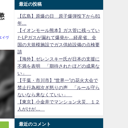
最近の投稿
懲
【広島】原爆の日 原子爆弾投下から81
年…
【イオンモール熊本】ガス管に残ってい
たLPガスが漏れて爆発か…経産省、全
エイヴ
国の大規模施設でガス供給設備の点検要
請
【海外】ゼレンスキー氏が日本の支援に
不満を表明 「期待されたほどの成果な
い」
【千葉・市川市】“世界一”の花火大会で
禁止行為相次ぎ怒りの声 「ルール守ら
ないなら来なくていい」
【東京】小金井でマンション火災、１２
人がけが…
最近のコメント