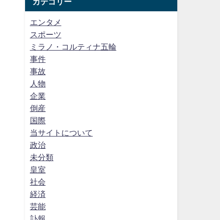
カテゴリー
エンタメ
スポーツ
ミラノ・コルティナ五輪
事件
事故
人物
企業
倒産
国際
当サイトについて
政治
未分類
皇室
社会
経済
芸能
訃報