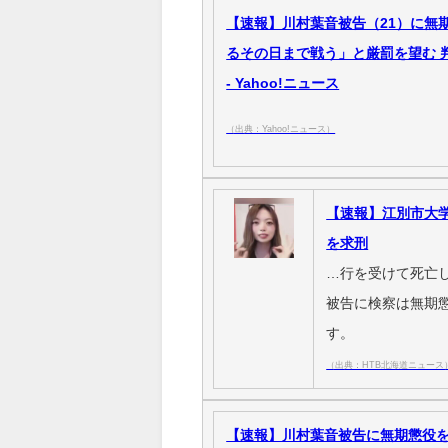
【速報】川村葉音被告（21）に無
るその日まで戦う」と厳罰を望む 判
- Yahoo!ニュース
（出典：Yahoo!ニュース）
【速報】江別市大
を求刑
…行を受けて死亡
被告に検察は無期
す。
（出典：HTB北海道ニュース
【速報】川村葉音被告に無期懲役を