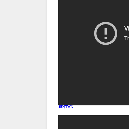
（出典 Youtube）
【速報】川村葉音被告に無期懲
暴行死