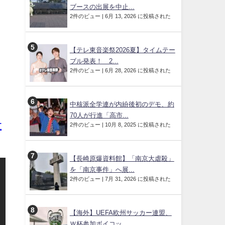
ブースの出展を中止...
2件のビュー
|
6月 13, 2026 に投稿された
【テレ東音楽祭2026夏】タイムテー
ブル発表！ 2...
2件のビュー
|
6月 28, 2026 に投稿された
中核派全学連が内紛後初のデモ、約
70人が行進「高市...
2件のビュー
|
10月 8, 2025 に投稿された
江
【長崎原爆資料館】「南京大虐殺」
を「南京事件」へ展...
2件のビュー
|
7月 31, 2026 に投稿された
【海外】UEFA欧州サッカー連盟、
Ｗ杯参加ボイコッ...