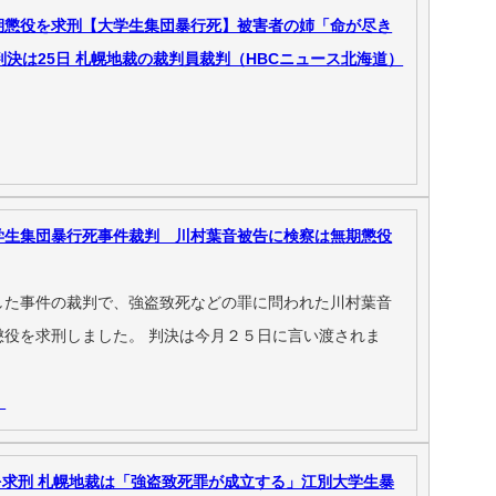
期懲役を求刑【大学生集団暴行死】被害者の姉「命が尽き
決は25日 札幌地裁の裁判員裁判（HBCニュース北海道）
学生集団暴行死事件裁判 川村葉音被告に検察は無期懲役
した事件の裁判で、強盗致死などの罪に問われた川村葉音
懲役を求刑しました。 判決は今月２５日に言い渡されま
）
求刑 札幌地裁は「強盗致死罪が成立する」江別大学生暴