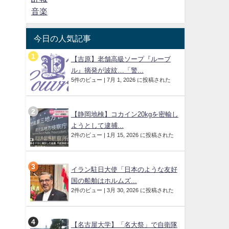
音楽
今日の人気記事
【吉原】老舗高級ソープ『ルーブ
ル』摘発が波紋…「警...
5件のビュー
|
7月 1, 2026 に投稿された
【静岡地検】コカイン20kgを密輸し
ようとして逮捕...
2件のビュー
|
1月 15, 2026 に投稿された
イラン駐日大使「日本のような友好
国の船舶はホルムズ...
2件のビュー
|
3月 30, 2026 に投稿された
【名古屋大学】「名大祭」で自衛隊