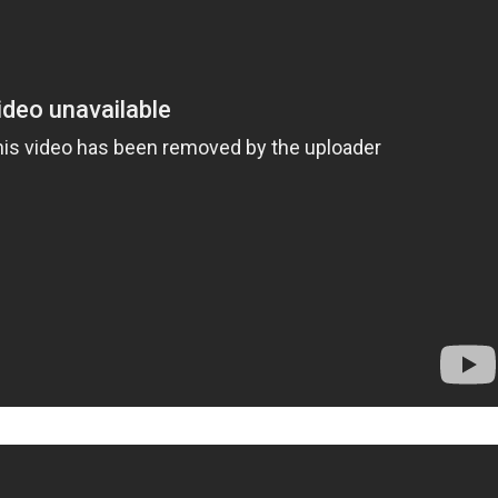
役を求刑 札幌地裁は「強盗致死罪が成立する」江別大学