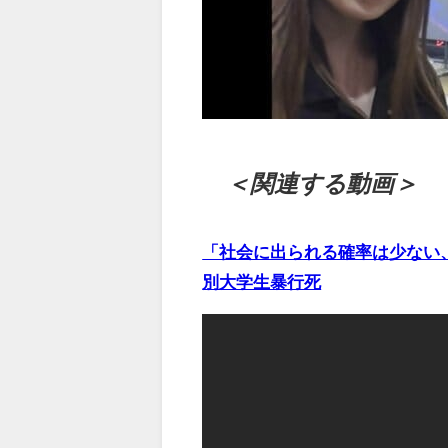
＜関連する動画＞
「社会に出られる確率は少ない
別大学生暴行死