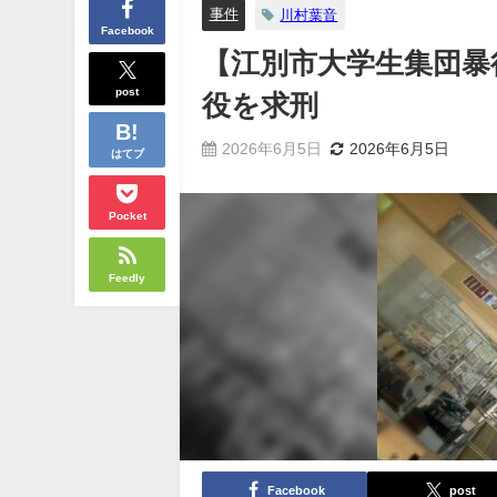
事件
川村葉音
Facebook
【江別市大学生集団暴
post
役を求刑
2026年6月5日
2026年6月5日
はてブ
Pocket
Feedly
Facebook
post