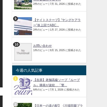
2件のビュー
|
7月 31, 2026 に投稿された
【ナイトスクープ】“ヤングケアラ
ー”炎上回でABC...
2件のビュー
|
1月 27, 2026 に投稿された
お問い合わせ
1件のビュー
|
9月 15, 2025 に投稿された
今週の人気記事
【吉原】老舗高級ソープ『ルーブ
生
ル』摘発が波紋…「警...
6件のビュー
|
7月 1, 2026 に投稿された
【日本一の道の駅】《川場田園プラ