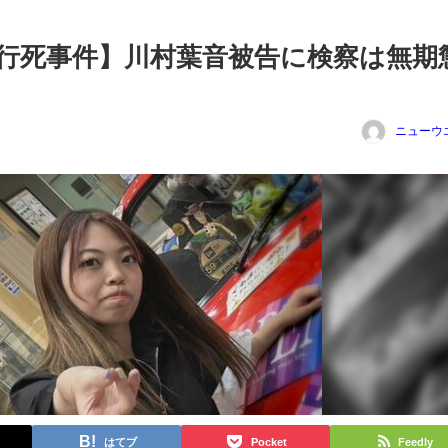
行死事件】川村葉音被告に検察は無期
ニューウ
はてブ
Pocket
Feedly