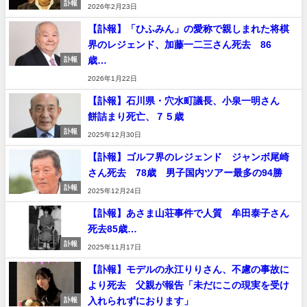
訃報
2026年2月23日
【訃報】「ひふみん」の愛称で親しまれた将棋
界のレジェンド、加藤一二三さん死去 86
歳…
訃報
2026年1月22日
【訃報】石川県・穴水町議長、小泉一明さん
餅詰まり死亡、７５歳
訃報
2025年12月30日
【訃報】ゴルフ界のレジェンド ジャンボ尾崎
さん死去 78歳 男子国内ツアー最多の94勝
訃報
2025年12月24日
【訃報】あさま山荘事件で人質 牟田泰子さん
死去85歳…
訃報
2025年11月17日
【訃報】モデルの永江りりさん、不慮の事故に
より死去 父親が報告「未だにこの現実を受け
入れられずにおります」
訃報