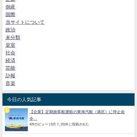
倒産
国際
当サイトについて
政治
未分類
皇室
社会
経済
芸能
訃報
音楽
今日の人気記事
【企業】定期旅客船運航の東海汽船（港区）に停止命
令...
4件のビュー
|
8月 7, 2026 に投稿された