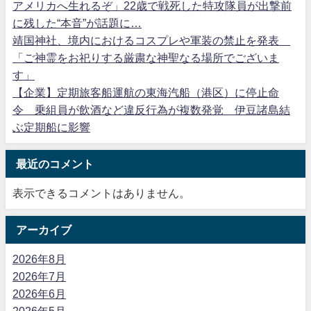
アメリカへ生れるぞ」22歳で戦死した特攻隊員が出撃前
に残した“本音”が話題に…
靖国神社、境内におけるコスプレや軍装の禁止を発表
「ご神霊をお祀りする厳粛な神聖なる場所でございま
す」
【企業】定期旅客船運航の東海汽船（港区）に停止命
令 乗組員が飲酒など違反行為が複数発覚 伊豆諸島結
ぶ定期船に影響
最近のコメント
表示できるコメントはありません。
アーカイブ
2026年8月
2026年7月
2026年6月
2026年5月