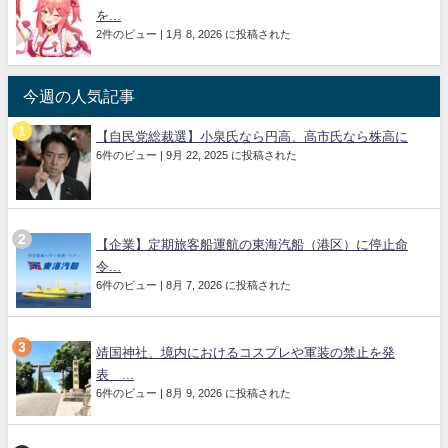
を...
2件のビュー
|
1月 8, 2026 に投稿された
今週の人気記事
【自民党総裁選】小泉氏なら円高、高市氏なら株高に
6件のビュー
|
9月 22, 2025 に投稿された
【企業】定期旅客船運航の東海汽船（港区）に停止命
令...
6件のビュー
|
8月 7, 2026 に投稿された
靖国神社、境内におけるコスプレや軍装の禁止を発
表 ...
6件のビュー
|
8月 9, 2026 に投稿された