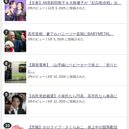
【文春】AKB前田敦子＆大島優子が『紅白歌合戦』出...
2件のビュー
|
12月 3, 2025 に投稿された
高市首相、豪アルバニージー首相にBABYMETAL...
2件のビュー
|
5月 5, 2026 に投稿された
【満員電車】〈山手線にベビーカーで炎上〉「折りた
た...
2件のビュー
|
8月 10, 2026 に投稿された
【自民党総裁選】小泉氏なら円高、高市氏なら株高に
2件のビュー
|
9月 22, 2025 に投稿された
【悲報】ホロライブ・さくらみこ、炎上中の競馬配信