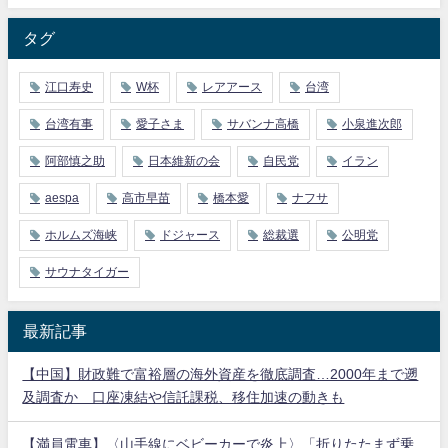
タグ
江口寿史
W杯
レアアース
台湾
台湾有事
愛子さま
サバンナ高橋
小泉進次郎
阿部慎之助
日本維新の会
自民党
イラン
aespa
高市早苗
橋本愛
ナフサ
ホルムズ海峡
ドジャース
総裁選
公明党
サウナタイガー
最新記事
【中国】財政難で富裕層の海外資産を徹底調査…2000年まで遡
及調査か 口座凍結や信託課税、移住加速の動きも
【満員電車】〈山手線にベビーカーで炎上〉「折りたたまず乗