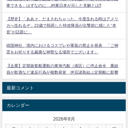
車できる」はずなのに…JR東日本が示した見解とは⁈
【歴史】「ああァ、だまされちゃった。今度生れる時はアメリ
カへ生れるぞ」22歳で戦死した特攻隊員が出撃前に残した“本
音”が話題に…
靖国神社、境内におけるコスプレや軍装の禁止を発表 「ご神
霊をお祀りする厳粛な神聖なる場所でございます」
【企業】定期旅客船運航の東海汽船（港区）に停止命令 乗組
員が飲酒など違反行為が複数発覚 伊豆諸島結ぶ定期船に影響
最新コメント
カレンダー
2026年8月