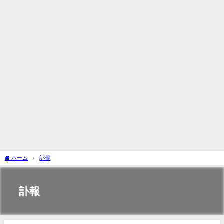
ホーム
訃報
訃報