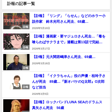
訃報の記事一覧
【訃報】「リング」「らせん」などのホラー小
説作家 鈴木光司さん死去、68歳…
訃報
2026年5月10日
【訃報】漫画家・要マジュロさん死去…「毒を
喰らわばサクラまで」連載は第13話で完結…
訃報
2026年3月17日
【訃報】元大関若嶋津さん死去、69歳…
2026年3月16日
訃報
【訃報】「イクラちゃん」役の声優・桂玲子さ
んが死去 89歳…『新オバケのQ太郎』O次郎
など担当
訃報
2026年3月5日
【訃報】ロックバンドLUNA SEAのドラムス
真矢さん死去 56歳