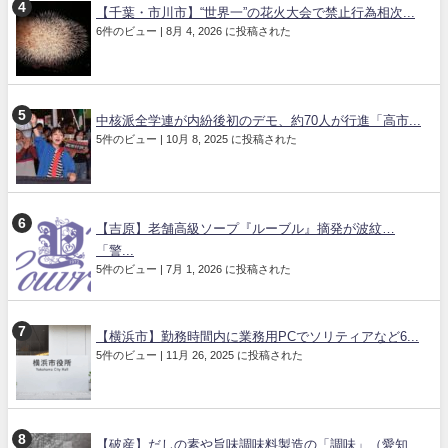
【千葉・市川市】“世界一”の花火大会で禁止行為相次...
6件のビュー
|
8月 4, 2026 に投稿された
中核派全学連が内紛後初のデモ、約70人が行進「高市...
5件のビュー
|
10月 8, 2025 に投稿された
【吉原】老舗高級ソープ『ルーブル』摘発が波紋…
「警...
5件のビュー
|
7月 1, 2026 に投稿された
【横浜市】勤務時間内に業務用PCでソリティアなど6...
5件のビュー
|
11月 26, 2025 に投稿された
【破産】だしの素や旨味調味料製造の「調味」（愛知