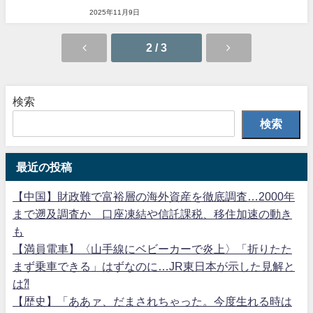
2025年11月9日
2 / 3
検索
検索
最近の投稿
【中国】財政難で富裕層の海外資産を徹底調査…2000年
まで遡及調査か 口座凍結や信託課税、移住加速の動き
も
【満員電車】〈山手線にベビーカーで炎上〉「折りたた
まず乗車できる」はずなのに…JR東日本が示した見解と
は⁈
【歴史】「ああァ、だまされちゃった。今度生れる時は