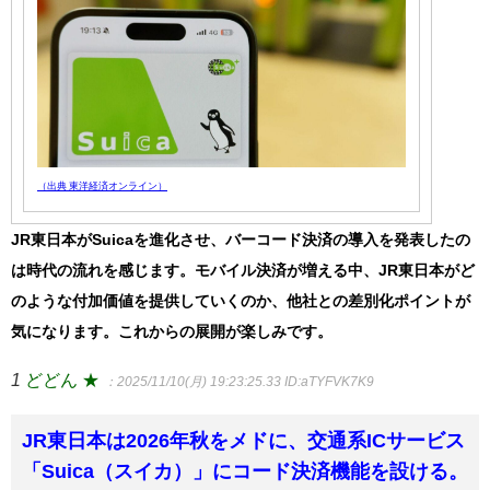
（出典 東洋経済オンライン）
JR東日本がSuicaを進化させ、バーコード決済の導入を発表したの
は時代の流れを感じます。モバイル決済が増える中、JR東日本がど
のような付加価値を提供していくのか、他社との差別化ポイントが
気になります。これからの展開が楽しみです。
1
どどん ★
：2025/11/10(月) 19:23:25.33
ID:aTYFVK7K9
JR東日本は2026年秋をメドに、交通系ICサービス
「Suica（スイカ）」にコード決済機能を設ける。