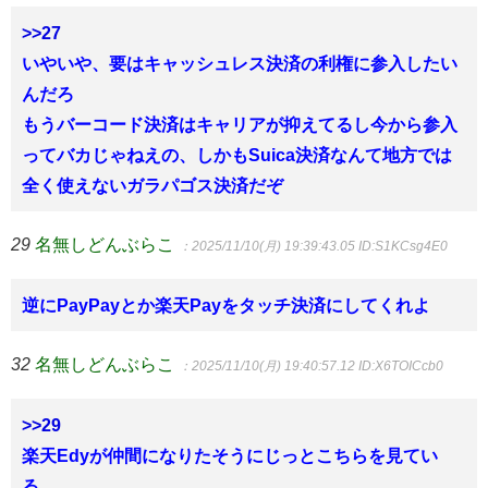
>>27
いやいや、要はキャッシュレス決済の利権に参入したい
んだろ
もうバーコード決済はキャリアが抑えてるし今から参入
ってバカじゃねえの、しかもSuica決済なんて地方では
全く使えないガラパゴス決済だぞ
29
名無しどんぶらこ
：2025/11/10(月) 19:39:43.05
ID:S1KCsg4E0
逆にPayPayとか楽天Payをタッチ決済にしてくれよ
32
名無しどんぶらこ
：2025/11/10(月) 19:40:57.12
ID:X6TOICcb0
>>29
楽天Edyが仲間になりたそうにじっとこちらを見てい
る、、、