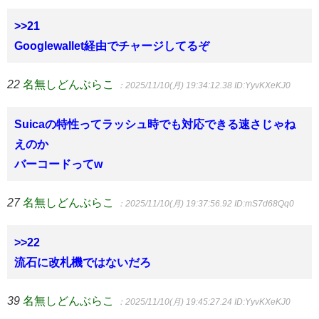
>>21
Googlewallet経由でチャージしてるぞ
22
名無しどんぶらこ
：2025/11/10(月) 19:34:12.38
ID:YyvKXeKJ0
Suicaの特性ってラッシュ時でも対応できる速さじゃね
えのか
バーコードってw
27
名無しどんぶらこ
：2025/11/10(月) 19:37:56.92
ID:mS7d68Qq0
>>22
流石に改札機ではないだろ
39
名無しどんぶらこ
：2025/11/10(月) 19:45:27.24
ID:YyvKXeKJ0