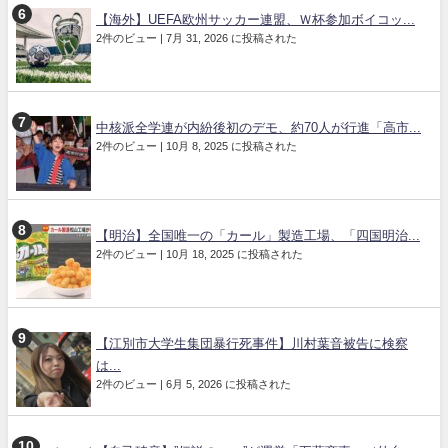
【海外】UEFA欧州サッカー連盟、Ｗ杯参加ボイコッ...
2件のビュー
|
7月 31, 2026 に投稿された
中核派全学連が内紛後初のデモ、約70人が行進「高市...
2件のビュー
|
10月 8, 2025 に投稿された
【明治】全国唯一の「カール」製造工場、「四国明治...
2件のビュー
|
10月 18, 2025 に投稿された
【江別市大学生集団暴行死事件】川村葉音被告に検察
は...
2件のビュー
|
6月 5, 2026 に投稿された