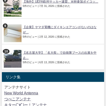
【海外】UEFA欧州サッカー連盟、Ｗ杯参加ボイコッ...
5件のビュー
|
7月 31, 2026 に投稿された
【企業】ヤマダ電機にダイキンエアコンがないのはな
ぜ...
5件のビュー
|
2月 12, 2026 に投稿された
【名古屋大学】「名大祭」で自衛隊ブースの出展を中
止...
5件のビュー
|
6月 13, 2026 に投稿された
リンク集
アンテナサイト
New World Antenna
つべこアンテナ
キター(ﾟ∀ﾟ)ー！アンテナ