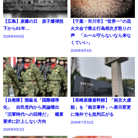
【広島】原爆の日 原子爆弾投
【千葉・市川市】“世界一”の花
下から81年…
火大会で禁止行為相次ぎ怒りの
声 「ルール守らないなら来な
2026年8月6日
くていい」
2026年8月4日
【自衛隊】階級名「国際標準
【長崎原爆資料館】「南京大虐
化」 自民党内から異論噴出
殺」を「南京事件」へ展示変更
「旧軍時代への回帰だ」 概算
に海外でも批判広がる
要求に計上しない方向
2026年7月31日
2026年8月2日