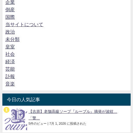
企業
倒産
国際
当サイトについて
政治
未分類
皇室
社会
経済
芸能
訃報
音楽
今日の人気記事
【吉原】老舗高級ソープ『ルーブル』摘発が波紋…
「警...
5件のビュー
|
7月 1, 2026 に投稿された