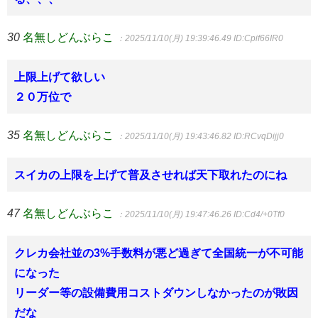
30
名無しどんぶらこ
：2025/11/10(月) 19:39:46.49
ID:Cpif66IR0
上限上げて欲しい
２０万位で
35
名無しどんぶらこ
：2025/11/10(月) 19:43:46.82
ID:RCvqDijj0
スイカの上限を上げて普及させれば天下取れたのにね
47
名無しどんぶらこ
：2025/11/10(月) 19:47:46.26
ID:Cd4/+0Tf0
クレカ会社並の3%手数料が悪ど過ぎて全国統一が不可能
になった
リーダー等の設備費用コストダウンしなかったのが敗因
だな