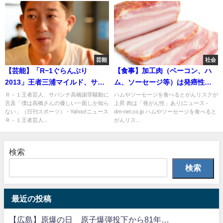
芸能
社会
【芸能】「R−1ぐらんぷり
【食事】加工肉（ベーコン、ハ
2013」王者三浦マイルド、サバ
ム、ソーセージ等）は発癌性だ
ンナ高橋騒動に言及「僕は高橋
から食べちゃダメ 本当か？
Ｒ－１王者芸人、サバンナ高橋謝罪騒動に
ハムやソーセージを食べるとがんリスクが
言及「僕は高橋さんの優しい一面しか知ら
上昇 肉は「発がん性」あり|ニュース -
さんの優しい一面しか知らな
ない」（日刊スポーツ） - Yahoo!ニュース
dm-net.co.jp ハムやソーセージを食べると
い」「こんな事、はいて捨てる
Ｒ－１王者芸人...
がんリス...
くらいある」
検索
検索
最近の投稿
【広島】原爆の日 原子爆弾投下から81年…