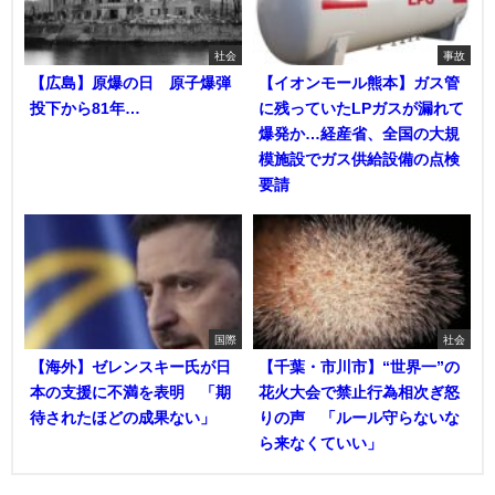
社会
事故
【広島】原爆の日 原子爆弾
【イオンモール熊本】ガス管
投下から81年…
に残っていたLPガスが漏れて
爆発か…経産省、全国の大規
模施設でガス供給設備の点検
要請
国際
社会
【海外】ゼレンスキー氏が日
【千葉・市川市】“世界一”の
本の支援に不満を表明 「期
花火大会で禁止行為相次ぎ怒
待されたほどの成果ない」
りの声 「ルール守らないな
ら来なくていい」