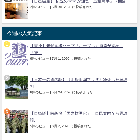
【自己破産】”伝説のママ”が運営「五葉商事」（仙台...
2件のビュー
|
6月 30, 2026 に投稿された
今週の人気記事
【吉原】老舗高級ソープ『ルーブル』摘発が波紋…
「警...
6件のビュー
|
7月 1, 2026 に投稿された
【日本一の道の駅】《川場田園プラザ》急死した経理
担...
6件のビュー
|
5月 24, 2026 に投稿された
【自衛隊】階級名「国際標準化」 自民党内から異論
噴...
5件のビュー
|
8月 2, 2026 に投稿された