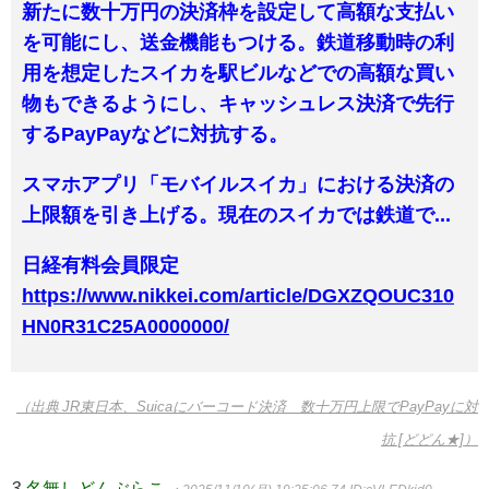
新たに数十万円の決済枠を設定して高額な支払い
を可能にし、送金機能もつける。鉄道移動時の利
用を想定したスイカを駅ビルなどでの高額な買い
物もできるようにし、キャッシュレス決済で先行
するPayPayなどに対抗する。
スマホアプリ「モバイルスイカ」における決済の
上限額を引き上げる。現在のスイカでは鉄道で...
日経有料会員限定
https://www.nikkei.com/article/DGXZQOUC310
HN0R31C25A0000000/
（出典 JR東日本、Suicaにバーコード決済 数十万円上限でPayPayに対
抗 [どどん★]）
3
名無しどんぶらこ