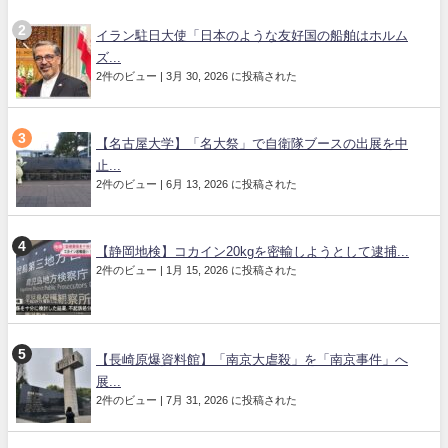
イラン駐日大使「日本のような友好国の船舶はホルム
ズ...
2件のビュー
|
3月 30, 2026 に投稿された
【名古屋大学】「名大祭」で自衛隊ブースの出展を中
止...
2件のビュー
|
6月 13, 2026 に投稿された
【静岡地検】コカイン20kgを密輸しようとして逮捕...
2件のビュー
|
1月 15, 2026 に投稿された
【長崎原爆資料館】「南京大虐殺」を「南京事件」へ
展...
2件のビュー
|
7月 31, 2026 に投稿された