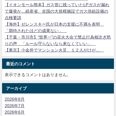
【イオンモール熊本】ガス管に残っていたLPガスが漏れ
て爆発か…経産省、全国の大規模施設でガス供給設備の
点検要請
【海外】ゼレンスキー氏が日本の支援に不満を表明
「期待されたほどの成果ない」
【千葉・市川市】“世界一”の花火大会で禁止行為相次ぎ怒
りの声 「ルール守らないなら来なくていい」
【東京】小金井でマンション火災、１２人がけが…
最近のコメント
表示できるコメントはありません。
アーカイブ
2026年8月
2026年7月
2026年6月