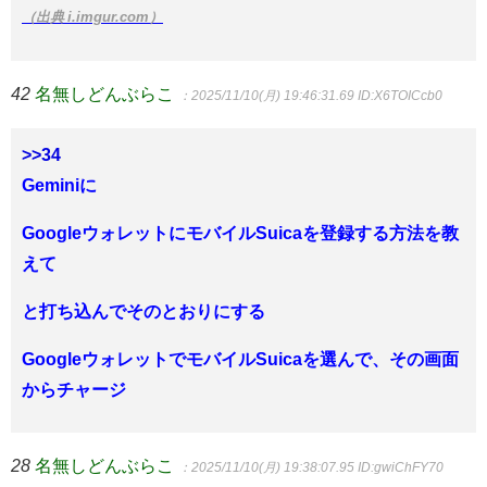
（出典 i.imgur.com）
42
名無しどんぶらこ
：2025/11/10(月) 19:46:31.69
ID:X6TOICcb0
>>34
Geminiに
GoogleウォレットにモバイルSuicaを登録する方法を教
えて
と打ち込んでそのとおりにする
GoogleウォレットでモバイルSuicaを選んで、その画面
からチャージ
28
名無しどんぶらこ
：2025/11/10(月) 19:38:07.95
ID:gwiChFY70