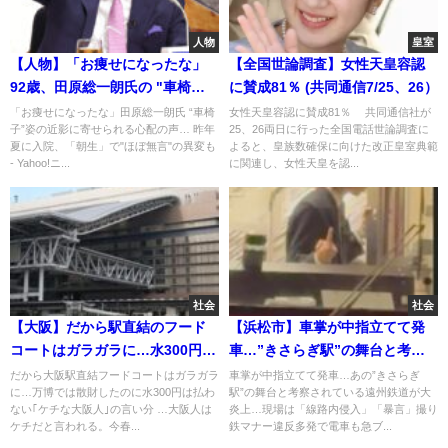
人物
皇室
【人物】「お痩せになったな」
【全国世論調査】女性天皇容認
92歳、田原総一朗氏の "車椅
に賛成81％ (共同通信7/25、26）
子"姿の近影が話題に… 昨年夏
「お痩せになったな」田原総一朗氏 “車椅
女性天皇容認に賛成81％ 共同通信社が
子”姿の近影に寄せられる心配の声… 昨年
25、26両日に行った全国電話世論調査に
に入院、『朝生』で“ほぼ無
夏に入院、「朝生」で"ほぼ無言"の異変も
よると、皇族数確保に向けた改正皇室典範
言”の異変も
- Yahoo!ニ...
に関連し、女性天皇を認...
社会
社会
【大阪】だから駅直結のフード
【浜松市】車掌が中指立てて発
コートはガラガラに…水300円は
車…”きさらぎ駅”の舞台と考察
払わない｢ケチな大阪人｣の言い
される遠州鉄道が大炎上
だから大阪駅直結フードコートはガラガラ
車掌が中指立てて発車…あの”きさらぎ
に…万博では散財したのに水300円は払わ
駅”の舞台と考察されている遠州鉄道が大
分
ない｢ケチな大阪人｣の言い分 …大阪人は
炎上…現場は「線路内侵入」「暴言」撮り
ケチだと言われる。今春...
鉄マナー違反多発で電車も急ブ...