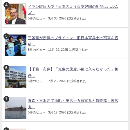
イラン駐日大使「日本のような友好国の船舶はホルム
ズ...
5件のビュー
|
3月 30, 2026 に投稿された
三笘薫が所属のブライトン、旧日本軍兵士の写真を投
稿...
5件のビュー
|
11月 29, 2025 に投稿された
【千葉・市原】「先生の態度が気に入らなかった」担
任...
5件のビュー
|
7月 25, 2026 に投稿された
青森・三沢沖で漁船・第六十五興富丸と貨物船・末広
丸...
5件のビュー
|
3月 17, 2026 に投稿された