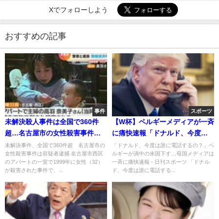
Xでフォローしよう
おすすめの記事
事件
スポーツ
未解決殺人事件は全国で360件
【W杯】ベルギーメディアが一斉
超…名古屋市の女性殺害事件は
に痛快速報「ドナルド、今度は
容疑者逮捕！
誰に電話するの？」「バイバ
未解決事件、全国で360件超 名古屋市の
「ドナルド、今度は誰に電話するの？」ベ
女性殺害事件は容疑者逮捕 名古屋市西区
ルギーが渦中の米国下す…母国メディアは
イ、アメリカ！」「正義を証
のアパートの一室で1999年に女性（32）
一斉に痛快速報 - 日刊スポーツ 「ドナル
明」
が殺害された事件で、...
ド、今度は誰に電話する...