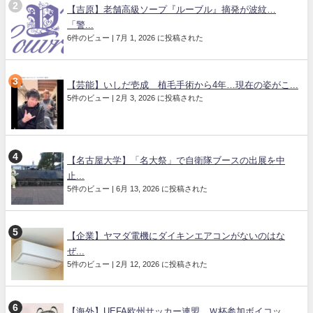
【吉原】老舗高級ソープ『ルーブル』摘発が波紋…
「警...
6件のビュー
|
7月 1, 2026 に投稿された
【芸能】いしだ壱成 植毛手術から4年…現在の姿がこ...
5件のビュー
|
2月 3, 2026 に投稿された
【名古屋大学】「名大祭」で自衛隊ブースの出展を中
止...
5件のビュー
|
6月 13, 2026 に投稿された
【企業】ヤマダ電機にダイキンエアコンがないのはな
ぜ...
5件のビュー
|
2月 12, 2026 に投稿された
【海外】UEFA欧州サッカー連盟、Ｗ杯参加ボイコッ...