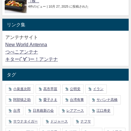
（株...
4件のビュー
|
10月 27, 2025 に投稿された
リンク集
アンテナサイト
New World Antenna
つべこアンテナ
キター(ﾟ∀ﾟ)ー！アンテナ
タグ
小泉進次郎
高市早苗
公明党
イラン
阿部慎之助
愛子さま
台湾有事
サバンナ高橋
台湾
日本維新の会
レアアース
江口寿史
サウナタイガー
ドジャース
ナフサ