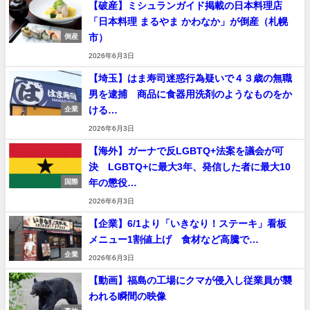
【破産】ミシュランガイド掲載の日本料理店
「日本料理 まるやま かわなか」が倒産（札幌
市）
倒産
2026年6月3日
【埼玉】はま寿司迷惑行為疑いで４３歳の無職
男を逮捕 商品に食器用洗剤のようなものをか
ける…
企業
2026年6月3日
【海外】ガーナで反LGBTQ+法案を議会が可
決 LGBTQ+に最大3年、発信した者に最大10
年の懲役…
国際
2026年6月3日
【企業】6/1より「いきなり！ステーキ」看板
メニュー1割値上げ 食材など高騰で…
企業
2026年6月3日
【動画】福島の工場にクマが侵入し従業員が襲
われる瞬間の映像