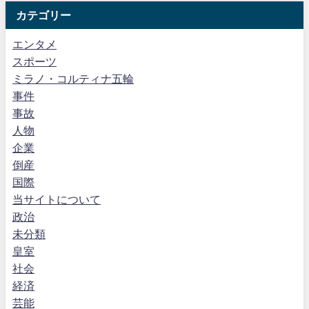
カテゴリー
エンタメ
スポーツ
ミラノ・コルティナ五輪
事件
事故
人物
企業
倒産
国際
当サイトについて
政治
未分類
皇室
社会
経済
芸能