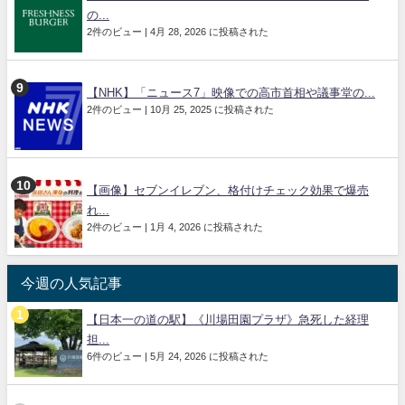
の...
2件のビュー
|
4月 28, 2026 に投稿された
【NHK】「ニュース7」映像での高市首相や議事堂の...
2件のビュー
|
10月 25, 2025 に投稿された
【画像】セブンイレブン、格付けチェック効果で爆売
れ...
2件のビュー
|
1月 4, 2026 に投稿された
今週の人気記事
【日本一の道の駅】《川場田園プラザ》急死した経理
担...
6件のビュー
|
5月 24, 2026 に投稿された