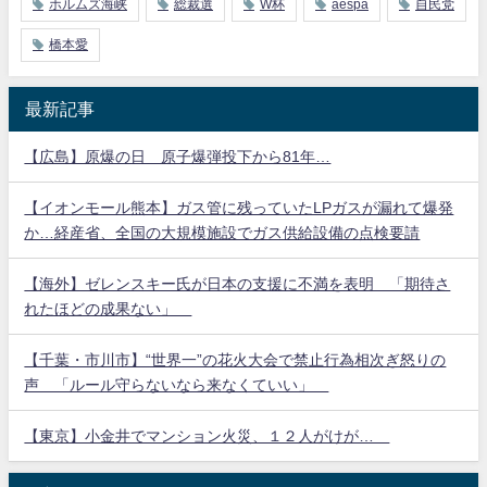
ホルムズ海峡
総裁選
W杯
aespa
自民党
橋本愛
最新記事
【広島】原爆の日 原子爆弾投下から81年…
【イオンモール熊本】ガス管に残っていたLPガスが漏れて爆発
か…経産省、全国の大規模施設でガス供給設備の点検要請
【海外】ゼレンスキー氏が日本の支援に不満を表明 「期待さ
れたほどの成果ない」
【千葉・市川市】“世界一”の花火大会で禁止行為相次ぎ怒りの
声 「ルール守らないなら来なくていい」
【東京】小金井でマンション火災、１２人がけが…