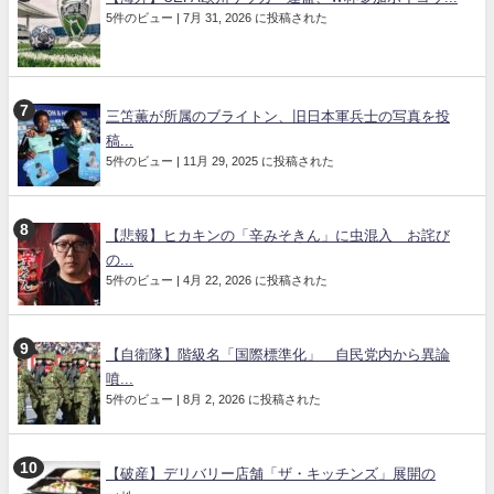
5件のビュー
|
7月 31, 2026 に投稿された
三笘薫が所属のブライトン、旧日本軍兵士の写真を投
稿...
5件のビュー
|
11月 29, 2025 に投稿された
【悲報】ヒカキンの「辛みそきん」に虫混入 お詫び
の...
5件のビュー
|
4月 22, 2026 に投稿された
【自衛隊】階級名「国際標準化」 自民党内から異論
噴...
5件のビュー
|
8月 2, 2026 に投稿された
【破産】デリバリー店舗「ザ・キッチンズ」展開の