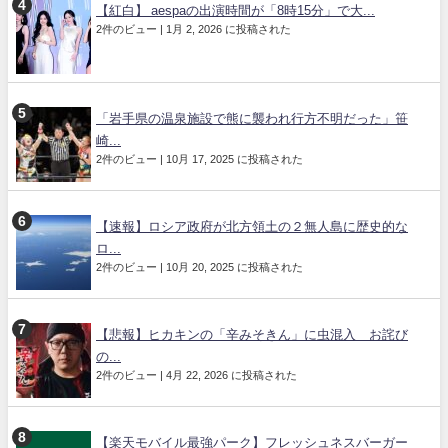
【紅白】 aespaの出演時間が「8時15分」で大...
2件のビュー
|
1月 2, 2026 に投稿された
「岩手県の温泉施設で熊に襲われ行方不明だった」笹
崎...
2件のビュー
|
10月 17, 2025 に投稿された
【速報】ロシア政府が北方領土の２無人島に歴史的な
ロ...
2件のビュー
|
10月 20, 2025 に投稿された
【悲報】ヒカキンの「辛みそきん」に虫混入 お詫び
の...
2件のビュー
|
4月 22, 2026 に投稿された
【楽天モバイル最強パーク】フレッシュネスバーガー