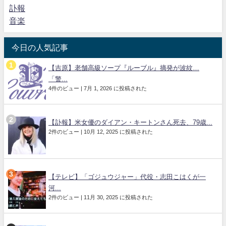
訃報
音楽
今日の人気記事
【吉原】老舗高級ソープ『ルーブル』摘発が波紋…
「警...
4件のビュー
|
7月 1, 2026 に投稿された
【訃報】米女優のダイアン・キートンさん死去、79歳...
2件のビュー
|
10月 12, 2025 に投稿された
【テレビ】「ゴジュウジャー」代役・志田こはくが一
河...
2件のビュー
|
11月 30, 2025 に投稿された