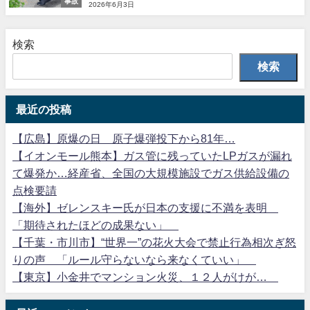
事故
2026年6月3日
検索
検索
最近の投稿
【広島】原爆の日 原子爆弾投下から81年…
【イオンモール熊本】ガス管に残っていたLPガスが漏れ
て爆発か…経産省、全国の大規模施設でガス供給設備の
点検要請
【海外】ゼレンスキー氏が日本の支援に不満を表明
「期待されたほどの成果ない」
【千葉・市川市】“世界一”の花火大会で禁止行為相次ぎ怒
りの声 「ルール守らないなら来なくていい」
【東京】小金井でマンション火災、１２人がけが…