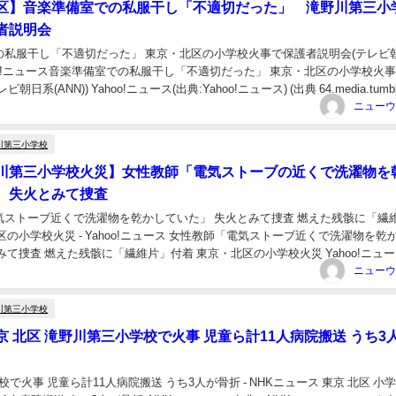
区】音楽準備室での私服干し「不適切だった」 滝野川第三小
者説明会
の私服干し「不適切だった」 東京・北区の小学校火事で保護者説明会(テレビ
- Yahoo!ニュース音楽準備室での私服干し「不適切だった」 東京・北区の小学校火
日系(ANN)) Yahoo!ニュース(出典:Yahoo!ニュース) (出典 64.media.tumbl.
ニューウ
川第三小学校
川第三小学校火災】女性教師「電気ストーブの近くで洗濯物を
」 失火とみて捜査
気ストーブ近くで洗濯物を乾かしていた」 失火とみて捜査 燃えた残骸に「繊
区の小学校火災 - Yahoo!ニュース 女性教師「電気ストーブ近くで洗濯物を乾
みて捜査 燃えた残骸に「繊維片」付着 東京・北区の小学校火災 Yahoo!ニュー
ス) (...
ニューウ
川第三小学校
 北区 滝野川第三小学校で火事 児童ら計11人病院搬送 うち3
校で火事 児童ら計11人病院搬送 うち3人が骨折 - NHKニュース 東京 北区 小