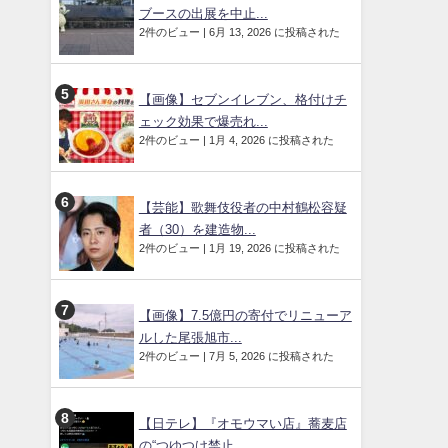
ブースの出展を中止...
2件のビュー
|
6月 13, 2026 に投稿された
【画像】セブンイレブン、格付けチ
ェック効果で爆売れ...
2件のビュー
|
1月 4, 2026 に投稿された
【芸能】歌舞伎役者の中村鶴松容疑
者（30）を建造物...
2件のビュー
|
1月 19, 2026 に投稿された
【画像】7.5億円の寄付でリニューア
ルした尾張旭市...
2件のビュー
|
7月 5, 2026 に投稿された
【日テレ】『オモウマい店』蕎麦店
の“つゆつけ禁止、...