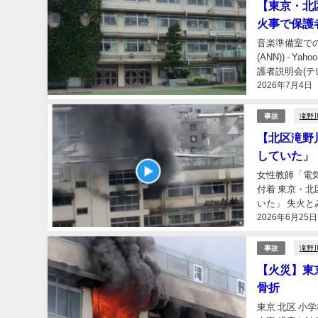
【東京・北
火事で保護
音楽準備室で
(ANN)) 
護者説明会(テレビ朝
2026年7月4日
滝野
事故
【北区滝野
していた
女性教師「電
付着 東京・北
いた」 失火と
2026年6月25日
典:Yahoo!ニュー
滝野
事故
【火災】東京
骨折
東京 北区 小学