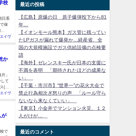
学校
最近の投稿
【広島】原爆の日 原子爆弾投下から81
朝日系
年…
事で保
..
【イオンモール熊本】ガス管に残ってい
エイヴ
たLPガスが漏れて爆発か…経産省、全
国の大規模施設でガス供給設備の点検要
請
乾か
【海外】ゼレンスキー氏が日本の支援に
不満を表明 「期待されたほどの成果な
維片」
い」
かして
【千葉・市川市】“世界一”の花火大会で
ス(出
禁止行為相次ぎ怒りの声 「ルール守ら
エイヴ
ないなら来なくていい」
【東京】小金井でマンション火災、１２
人が
人がけが…
学校で
最近のコメント