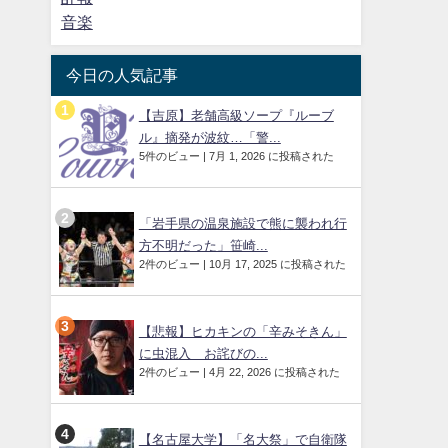
音楽
今日の人気記事
【吉原】老舗高級ソープ『ルーブ
ル』摘発が波紋…「警...
5件のビュー
|
7月 1, 2026 に投稿された
「岩手県の温泉施設で熊に襲われ行
方不明だった」笹崎...
2件のビュー
|
10月 17, 2025 に投稿された
【悲報】ヒカキンの「辛みそきん」
に虫混入 お詫びの...
2件のビュー
|
4月 22, 2026 に投稿された
【名古屋大学】「名大祭」で自衛隊