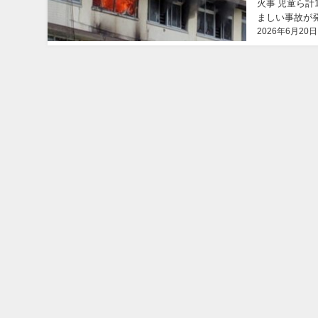
火事 児童ら計
ましい事故が
2026年6月20日
防火対策や避難