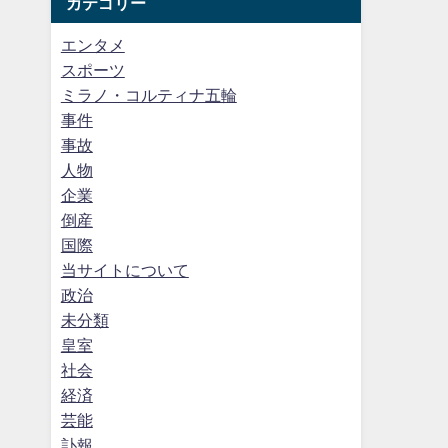
カテゴリー
エンタメ
スポーツ
ミラノ・コルティナ五輪
事件
事故
人物
企業
倒産
国際
当サイトについて
政治
未分類
皇室
社会
経済
芸能
訃報