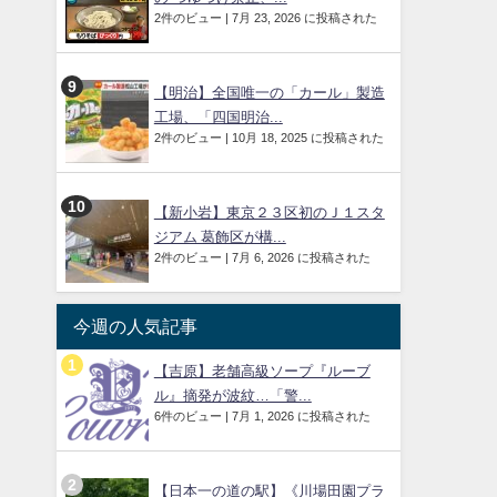
2件のビュー
|
7月 23, 2026 に投稿された
【明治】全国唯一の「カール」製造
工場、「四国明治...
2件のビュー
|
10月 18, 2025 に投稿された
【新小岩】東京２３区初のＪ１スタ
ジアム 葛飾区が構...
2件のビュー
|
7月 6, 2026 に投稿された
今週の人気記事
【吉原】老舗高級ソープ『ルーブ
ル』摘発が波紋…「警...
6件のビュー
|
7月 1, 2026 に投稿された
【日本一の道の駅】《川場田園プラ