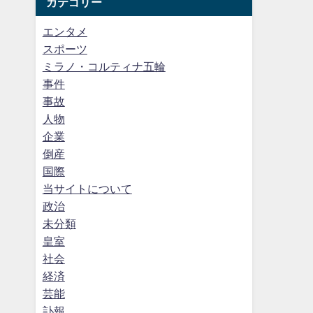
カテゴリー
エンタメ
スポーツ
ミラノ・コルティナ五輪
事件
事故
人物
企業
倒産
国際
当サイトについて
政治
未分類
皇室
社会
経済
芸能
訃報