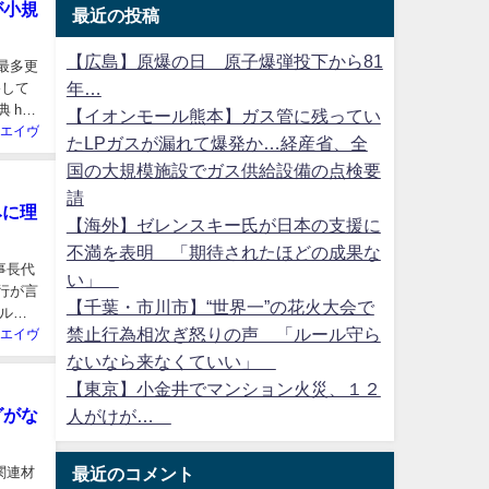
が小規
最近の投稿
【広島】原爆の日 原子爆弾投下から81
最多更
年…
移して
 h-
【イオンモール熊本】ガス管に残ってい
エイヴ
たLPガスが漏れて爆発か…経産省、全
国の大規模施設でガス供給設備の点検要
請
みに理
【海外】ゼレンスキー氏が日本の支援に
不満を表明 「期待されたほどの成果な
事長代
い」
代行が言
【千葉・市川市】“世界一”の花火大会で
ルネ
禁止行為相次ぎ怒りの声 「ルール守ら
エイヴ
ないなら来なくていい」
【東京】小金井でマンション火災、１２
グがな
人がけが…
関連材
最近のコメント