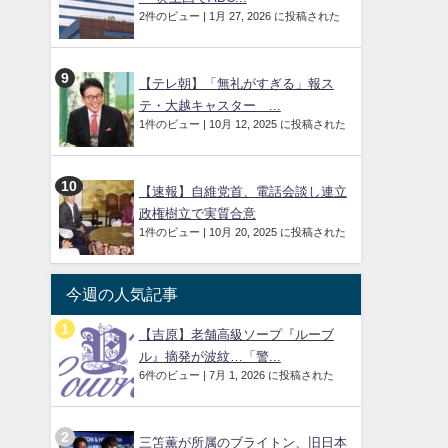
2件のビュー
|
1月 27, 2026 に投稿された
【テレ朝】「無礼がすぎる」報ス
テ・大越キャスター ...
1件のビュー
|
10月 12, 2025 に投稿された
【速報】自維党首、電話会談し連立
政権樹立で実質合意
1件のビュー
|
10月 20, 2025 に投稿された
今週の人気記事
【吉原】老舗高級ソープ『ルーブ
ル』摘発が波紋…「警...
6件のビュー
|
7月 1, 2026 に投稿された
三笘薫が所属のブライトン、旧日本