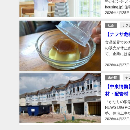
料がピンチ どうな
housing.
2026年4月28日
ナフ
社会
【ナフサ危
食品業界での
の販売が休止
て、企業には
考える時期に来
2026年4月27日
ナ
未分類
【中東情勢
材・配管材
「かなりの緊
NEWS DIG
勢、住宅工事や町工
2026年4月22日