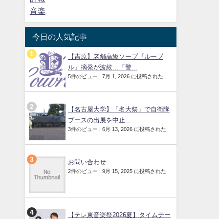
音楽
今日の人気記事
【吉原】老舗高級ソープ『ルーブ
ル』摘発が波紋…「警...
5件のビュー
|
7月 1, 2026 に投稿された
【名古屋大学】「名大祭」で自衛隊
ブースの出展を中止...
3件のビュー
|
6月 13, 2026 に投稿された
お問い合わせ
2件のビュー
|
9月 15, 2025 に投稿された
【テレ東音楽祭2026夏】タイムテー