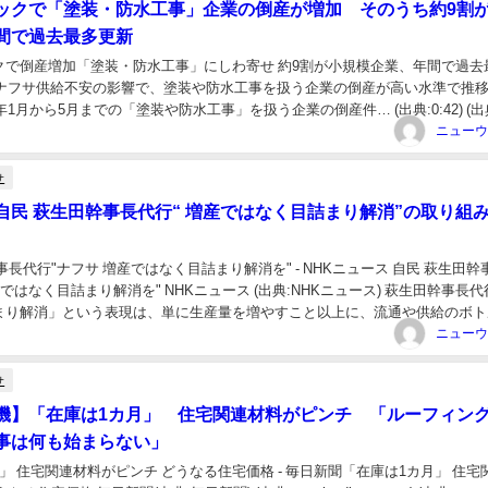
ックで「塗装・防水工事」企業の倒産が増加 そのうち約9割
間で過去最多更新
クで倒産増加「塗装・防水工事」にしわ寄せ 約9割が小規模企業、年間で過去
..ナフサ供給不安の影響で、塗装や防水工事を扱う企業の倒産が高い水準で推
年1月から5月までの「塗装や防水工事」を扱う企業の倒産件… (出典:0:42) (出典
...
ニューウ
サ
自民 萩生田幹事長代行“ 増産ではなく目詰まり解消”の取り組
事長代行"ナフサ 増産ではなく目詰まり解消を" - NHKニュース 自民 萩生田幹
産ではなく目詰まり解消を" NHKニュース (出典:NHKニュース) 萩生田幹事長
まり解消」という表現は、単に生産量を増やすこと以上に、流通や供給のボト
ことが重要であ...
ニューウ
サ
機】「在庫は1カ月」 住宅関連材料がピンチ 「ルーフィン
事は何も始まらない」
」 住宅関連材料がピンチ どうなる住宅価格 - 毎日新聞「在庫は1カ月」 住宅