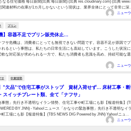
る住宅価格 毎日新聞(出典:毎日新聞) (出典 res.cloudinary.com) (出典 www.
jp) 住宅関連材料の在庫が1カ月しかないという現状は、業界全体にとって非常に深..
ニューウ
サ
プリン
機】容器不足でプリン販売休止…
ナフサ危機は、消費者にとっても無視できない問題です。容器不足が原因でプ
されるという事態は、私たちの日常生活にも直結しています。こうした状況に
柔軟な対応策が求められる一方で、私たち消費者も意識を高め、持続可能な選
ているのかもしれません。 ＜関連する記事＞ ナフ...
ニューウ
フサ
中東情勢
】"欠品"で住宅工事がストップ 資材入荷せず… 床材工事・断
・スイッチプレート類、全て「ナフサ」
急事態」先行き不透明なイラン情勢、住宅工事や町工場にも影【報道特集】(T
 POWERED BY JNN) - Yahoo!ニュース「かなりの緊急事態」先行き不透明な
場にも影【報道特集】(TBS NEWS DIG Powered by JNN) Yahoo!ニュ...
ニューウ