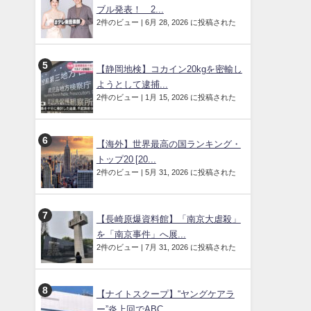
ブル発表！ 2...
2件のビュー
|
6月 28, 2026 に投稿された
【静岡地検】コカイン20kgを密輸し
ようとして逮捕...
2件のビュー
|
1月 15, 2026 に投稿された
【海外】世界最高の国ランキング・
トップ20 [20...
2件のビュー
|
5月 31, 2026 に投稿された
【長崎原爆資料館】「南京大虐殺」
を「南京事件」へ展...
2件のビュー
|
7月 31, 2026 に投稿された
【ナイトスクープ】“ヤングケアラ
ー”炎上回でABC...