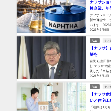
ナフサショ
模企業、年
ナフサショッ
新の可能性 .
います。2026
2026年6月9日
bid.jp) (出典 fer
ナフ
社会
【ナフサ】
解を
自民 萩生田幹
行"ナフサ 増
及した「目詰
2026年6月1日
ックを解消する
ナフ
社会
【ナフサ危
いと住宅工
「在庫は1カ月