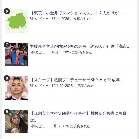
【東京】小金井でマンション火災、１２人がけが…
5件のビュー
|
8月 4, 2026 に投稿された
中核派全学連が内紛後初のデモ、約70人が行進「高市...
5件のビュー
|
10月 8, 2025 に投稿された
【スクープ】敏腕プロデューサーSKY-HIが未成年...
5件のビュー
|
12月 19, 2025 に投稿された
【江別市大学生集団暴行死事件】川村葉音被告に検察
は...
5件のビュー
|
6月 5, 2026 に投稿された