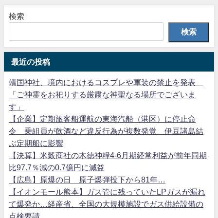
検索
検索
最近の投稿
靖国神社、境内におけるコスプレや軍装の禁止を発表
「ご神霊をお祀りする厳粛な神聖なる場所でございま
す」
【企業】定期旅客船運航の東海汽船（港区）に停止命
令 乗組員が飲酒など違反行為が複数発覚 伊豆諸島結
ぶ定期船に影響
【決算】米穀商社の木徳神糧4-6月期経常利益が前年同期
比97.7％減の0.7億円に減益
【広島】原爆の日 原子爆弾投下から81年…
【イオンモール熊本】ガス管に残っていたLPガスが漏れ
て爆発か…経産省、全国の大規模施設でガス供給設備の
点検要請