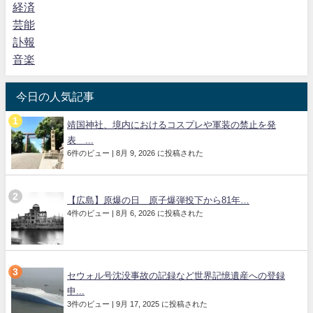
経済
芸能
訃報
音楽
今日の人気記事
靖国神社、境内におけるコスプレや軍装の禁止を発
表 ...
6件のビュー
|
8月 9, 2026 に投稿された
【広島】原爆の日 原子爆弾投下から81年…
4件のビュー
|
8月 6, 2026 に投稿された
セウォル号沈没事故の記録など世界記憶遺産への登録
申...
3件のビュー
|
9月 17, 2025 に投稿された