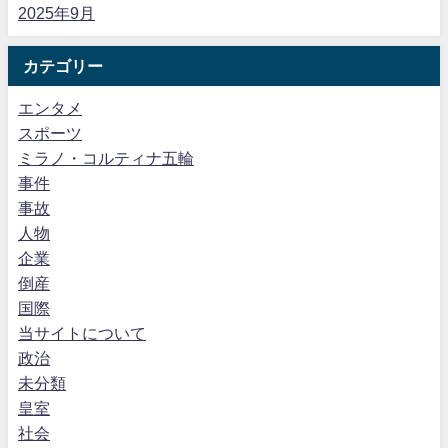
2025年9月
カテゴリー
エンタメ
スポーツ
ミラノ・コルティナ五輪
事件
事故
人物
企業
倒産
国際
当サイトについて
政治
未分類
皇室
社会