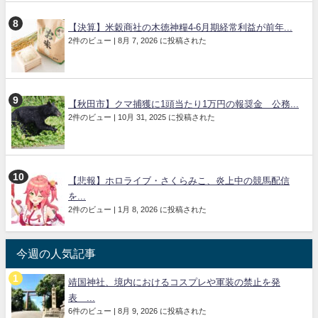
【決算】米穀商社の木徳神糧4-6月期経常利益が前年...
2件のビュー
|
8月 7, 2026 に投稿された
【秋田市】クマ捕獲に1頭当たり1万円の報奨金 公務...
2件のビュー
|
10月 31, 2025 に投稿された
【悲報】ホロライブ・さくらみこ、炎上中の競馬配信
を...
2件のビュー
|
1月 8, 2026 に投稿された
今週の人気記事
靖国神社、境内におけるコスプレや軍装の禁止を発
表 ...
6件のビュー
|
8月 9, 2026 に投稿された