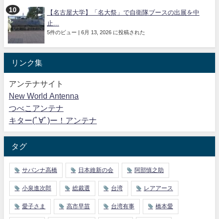
【名古屋大学】「名大祭」で自衛隊ブースの出展を中
止...
5件のビュー
|
6月 13, 2026 に投稿された
リンク集
アンテナサイト
New World Antenna
つべこアンテナ
キター(ﾟ∀ﾟ)ー！アンテナ
タグ
サバンナ高橋
日本維新の会
阿部慎之助
小泉進次郎
総裁選
台湾
レアアース
愛子さま
高市早苗
台湾有事
橋本愛