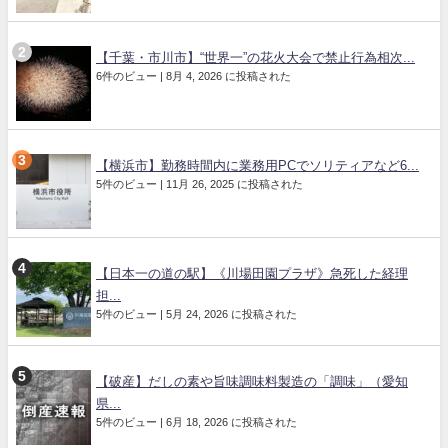
【千葉・市川市】“世界一”の花火大会で禁止行為相次...
6件のビュー
|
8月 4, 2026 に投稿された
【横浜市】勤務時間内に業務用PCでソリティアなど6...
5件のビュー
|
11月 26, 2025 に投稿された
【日本一の道の駅】《川場田園プラザ》急死した経理
担...
5件のビュー
|
5月 24, 2026 に投稿された
【破産】だしの素や旨味調味料製造の「調味」（愛知
県...
5件のビュー
|
6月 18, 2026 に投稿された