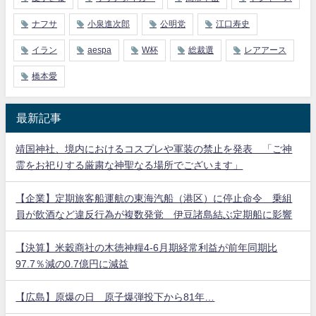
ナフサ
小泉進次郎
公明党
江口寿史
イラン
aespa
W杯
総裁選
レアアース
橋本愛
最新記事
靖国神社、境内におけるコスプレや軍装の禁止を発表 「ご神
霊をお祀りする厳粛な神聖なる場所でございます」
【企業】定期旅客船運航の東海汽船（港区）に停止命令 乗組
員が飲酒など違反行為が複数発覚 伊豆諸島結ぶ定期船に影響
【決算】米穀商社の木徳神糧4-6月期経常利益が前年同期比
97.7％減の0.7億円に減益
【広島】原爆の日 原子爆弾投下から81年…