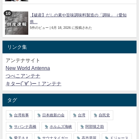
【破産】だしの素や旨味調味料製造の「調味」（愛知
県...
5件のビュー
|
6月 18, 2026 に投稿された
リンク集
アンテナサイト
New World Antenna
つべこアンテナ
キター(ﾟ∀ﾟ)ー！アンテナ
タグ
台湾有事
日本維新の会
台湾
自民党
サバンナ高橋
ホルムズ海峡
阿部慎之助
愛子さま
サウナタイガー
高市早苗
ドジャース