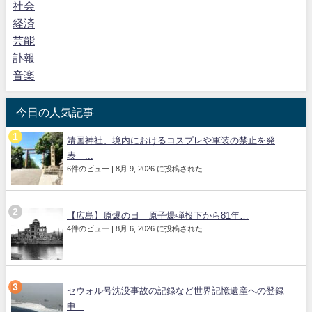
社会
経済
芸能
訃報
音楽
今日の人気記事
靖国神社、境内におけるコスプレや軍装の禁止を発
表 ...
6件のビュー
|
8月 9, 2026 に投稿された
【広島】原爆の日 原子爆弾投下から81年…
4件のビュー
|
8月 6, 2026 に投稿された
セウォル号沈没事故の記録など世界記憶遺産への登録
申...