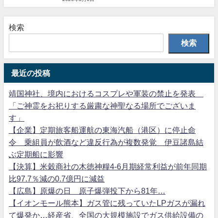
検索
検索
最近の投稿
靖国神社、境内におけるコスプレや軍装の禁止を発表
「ご神霊をお祀りする厳粛な神聖なる場所でございま
す」
【企業】定期旅客船運航の東海汽船（港区）に停止命
令 乗組員が飲酒など違反行為が複数発覚 伊豆諸島結
ぶ定期船に影響
【決算】米穀商社の木徳神糧4-6月期経常利益が前年同期
比97.7％減の0.7億円に減益
【広島】原爆の日 原子爆弾投下から81年…
【イオンモール熊本】ガス管に残っていたLPガスが漏れ
て爆発か…経産省、全国の大規模施設でガス供給設備の