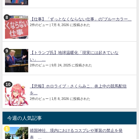
【仕事】「ずっとなくならない仕事」の“ブルーカラー...
2件のビュー
|
7月 8, 2026 に投稿された
【トランプ氏】地球温暖化「現実には起きていな
い」 ...
2件のビュー
|
9月 24, 2025 に投稿された
【悲報】ホロライブ・さくらみこ、炎上中の競馬配信
を...
2件のビュー
|
1月 8, 2026 に投稿された
今週の人気記事
靖国神社、境内におけるコスプレや軍装の禁止を発
表 ...