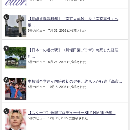
【長崎原爆資料館】「南京大虐殺」を「南京事件」へ
展...
5件のビュー
|
7月 31, 2026 に投稿された
【日本一の道の駅】《川場田園プラザ》急死した経理
担...
5件のビュー
|
5月 24, 2026 に投稿された
中核派全学連が内紛後初のデモ、約70人が行進「高市...
5件のビュー
|
10月 8, 2025 に投稿された
【スクープ】敏腕プロデューサーSKY-HIが未成年...
5件のビュー
|
12月 19, 2025 に投稿された