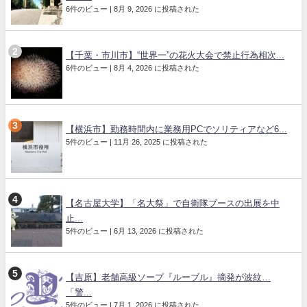
6件のビュー
|
8月 9, 2026 に投稿された
【千葉・市川市】“世界一”の花火大会で禁止行為相次...
6件のビュー
|
8月 4, 2026 に投稿された
【横浜市】勤務時間内に業務用PCでソリティアなど6...
5件のビュー
|
11月 26, 2025 に投稿された
【名古屋大学】「名大祭」で自衛隊ブースの出展を中
止...
5件のビュー
|
6月 13, 2026 に投稿された
【吉原】老舗高級ソープ『ルーブル』摘発が波紋…
「警...
5件のビュー
|
7月 1, 2026 に投稿された