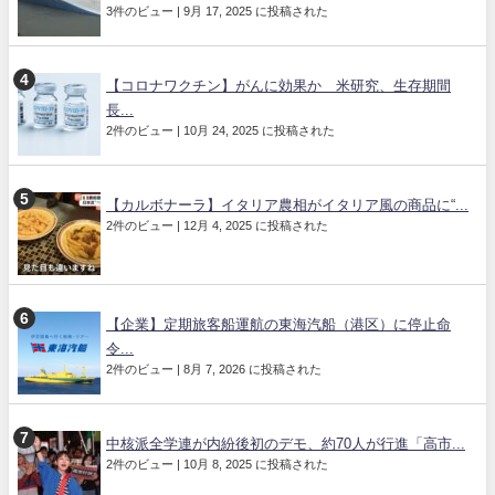
3件のビュー
|
9月 17, 2025 に投稿された
【コロナワクチン】がんに効果か 米研究、生存期間
長...
2件のビュー
|
10月 24, 2025 に投稿された
【カルボナーラ】イタリア農相がイタリア風の商品に“...
2件のビュー
|
12月 4, 2025 に投稿された
【企業】定期旅客船運航の東海汽船（港区）に停止命
令...
2件のビュー
|
8月 7, 2026 に投稿された
中核派全学連が内紛後初のデモ、約70人が行進「高市...
2件のビュー
|
10月 8, 2025 に投稿された