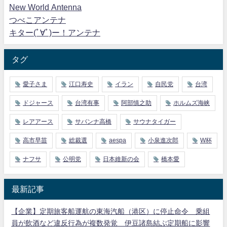
New World Antenna
つべこアンテナ
キター(ﾟ∀ﾟ)ー！アンテナ
タグ
愛子さま
江口寿史
イラン
自民党
台湾
ドジャース
台湾有事
阿部慎之助
ホルムズ海峡
レアアース
サバンナ高橋
サウナタイガー
高市早苗
総裁選
aespa
小泉進次郎
W杯
ナフサ
公明党
日本維新の会
橋本愛
最新記事
【企業】定期旅客船運航の東海汽船（港区）に停止命令 乗組
員が飲酒など違反行為が複数発覚 伊豆諸島結ぶ定期船に影響