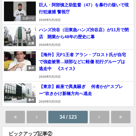
巨人・阿部慎之助監督（47）を暴行の疑いで現
行犯逮捕 警視庁
スポーツ
2026年5月26日
ハンズ渋谷（旧東急ハンズ渋谷店）が11月で閉
店 開業から48年の歴史に幕
企業
2026年5月25日
【海外】元F1王者 アラン・プロスト氏が自宅
で強盗被害…頭部などに軽傷 犯行グループは
逃走中 《スイス》
事件
2026年5月25日
【東京】銀座で異臭騒ぎ 何者かが“スプレ
ー”吹きかけ新橋方向へ逃走
事件
2026年5月25日
34 / 123
ピックアップ記事②