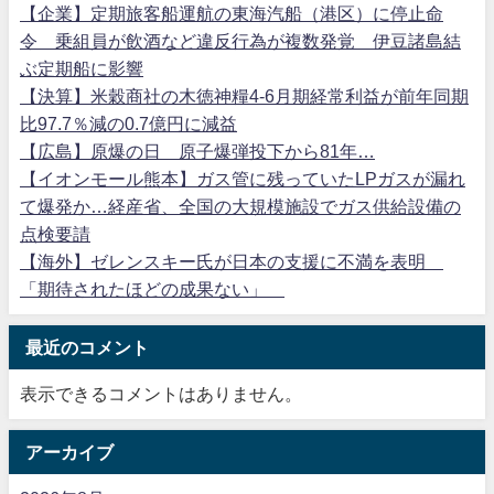
【企業】定期旅客船運航の東海汽船（港区）に停止命
令 乗組員が飲酒など違反行為が複数発覚 伊豆諸島結
ぶ定期船に影響
【決算】米穀商社の木徳神糧4-6月期経常利益が前年同期
比97.7％減の0.7億円に減益
【広島】原爆の日 原子爆弾投下から81年…
【イオンモール熊本】ガス管に残っていたLPガスが漏れ
て爆発か…経産省、全国の大規模施設でガス供給設備の
点検要請
【海外】ゼレンスキー氏が日本の支援に不満を表明
「期待されたほどの成果ない」
最近のコメント
表示できるコメントはありません。
アーカイブ