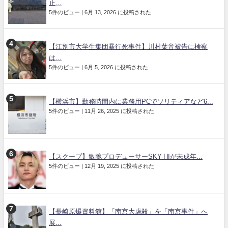
止...
5件のビュー
|
6月 13, 2026 に投稿された
【江別市大学生集団暴行死事件】川村葉音被告に検察
は...
5件のビュー
|
6月 5, 2026 に投稿された
【横浜市】勤務時間内に業務用PCでソリティアなど6...
5件のビュー
|
11月 26, 2025 に投稿された
【スクープ】敏腕プロデューサーSKY-HIが未成年...
5件のビュー
|
12月 19, 2025 に投稿された
【長崎原爆資料館】「南京大虐殺」を「南京事件」へ
展...