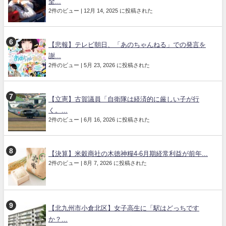
全...
2件のビュー
|
12月 14, 2025 に投稿された
【悲報】テレビ朝日、「あのちゃんねる」での発言を
謝...
2件のビュー
|
5月 23, 2026 に投稿された
【立憲】古賀議員「自衛隊は経済的に厳しい子が行
く。...
2件のビュー
|
6月 16, 2026 に投稿された
【決算】米穀商社の木徳神糧4-6月期経常利益が前年...
2件のビュー
|
8月 7, 2026 に投稿された
【北九州市小倉北区】女子高生に「駅はどっちです
か？...