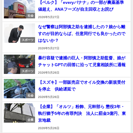
【ベルク】「everyバナナ」の一部が農薬基準
値超え、ANAフーズが自主回収とお詫び
社会
2026年5月27日
なぜ警察は阿部慎之助を逮捕したの？娘から離
すのが目的ならば、任意同行でも良かったので
はないか？
スポーツ
2026年5月27日
暴行容疑で逮捕の巨人・阿部慎之助監督、娘が
チャットGPTの回答に沿って児童相談所に通報
スポーツ
2026年5月26日
【スズキ】一部販売店でオイル交換の新規受付
を停止 供給遅延で
社会
2026年5月26日
【企業】「オルツ」粉飾、元幹部ら 懲役3年・
執行猶予5年の有罪判決 法人に罰金3億円、東
京地裁
企業
2026年5月26日