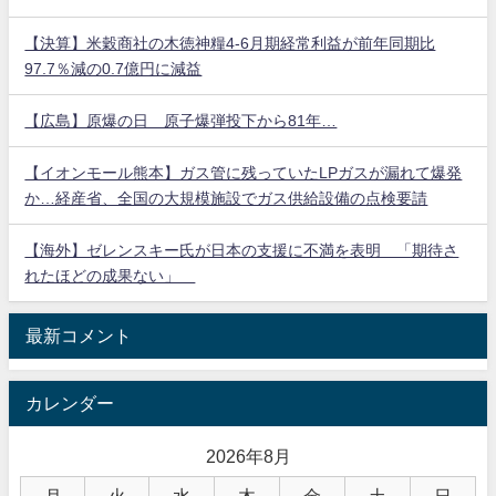
【決算】米穀商社の木徳神糧4-6月期経常利益が前年同期比
97.7％減の0.7億円に減益
【広島】原爆の日 原子爆弾投下から81年…
【イオンモール熊本】ガス管に残っていたLPガスが漏れて爆発
か…経産省、全国の大規模施設でガス供給設備の点検要請
【海外】ゼレンスキー氏が日本の支援に不満を表明 「期待さ
れたほどの成果ない」
最新コメント
カレンダー
2026年8月