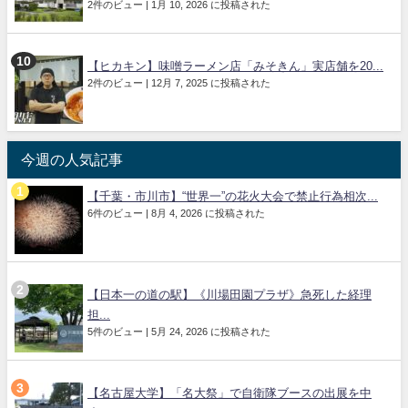
2件のビュー
|
1月 10, 2026 に投稿された
【ヒカキン】味噌ラーメン店「みそきん」実店舗を20...
2件のビュー
|
12月 7, 2025 に投稿された
今週の人気記事
【千葉・市川市】“世界一”の花火大会で禁止行為相次...
6件のビュー
|
8月 4, 2026 に投稿された
【日本一の道の駅】《川場田園プラザ》急死した経理
担...
5件のビュー
|
5月 24, 2026 に投稿された
【名古屋大学】「名大祭」で自衛隊ブースの出展を中