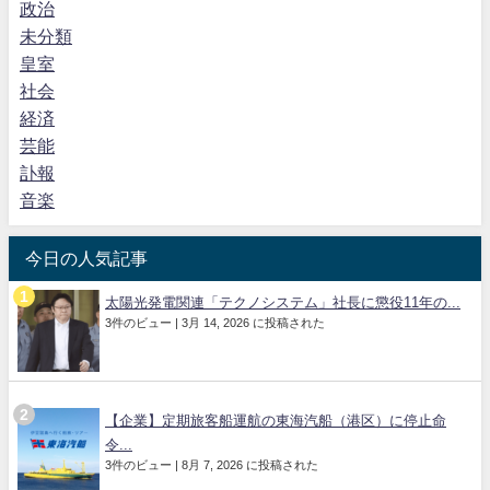
政治
未分類
皇室
社会
経済
芸能
訃報
音楽
今日の人気記事
太陽光発電関連「テクノシステム」社長に懲役11年の...
3件のビュー
|
3月 14, 2026 に投稿された
【企業】定期旅客船運航の東海汽船（港区）に停止命
令...
3件のビュー
|
8月 7, 2026 に投稿された