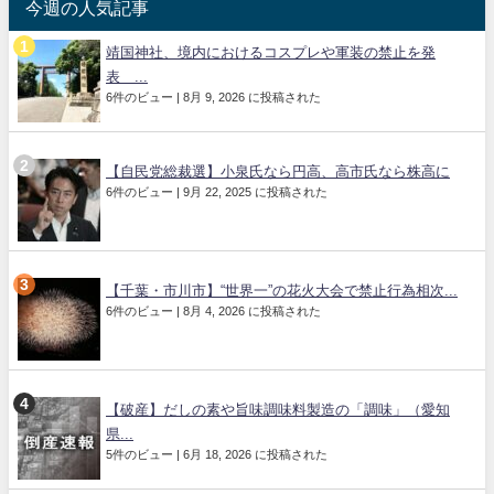
今週の人気記事
靖国神社、境内におけるコスプレや軍装の禁止を発
表 ...
6件のビュー
|
8月 9, 2026 に投稿された
【自民党総裁選】小泉氏なら円高、高市氏なら株高に
6件のビュー
|
9月 22, 2025 に投稿された
【千葉・市川市】“世界一”の花火大会で禁止行為相次...
6件のビュー
|
8月 4, 2026 に投稿された
【破産】だしの素や旨味調味料製造の「調味」（愛知
県...
5件のビュー
|
6月 18, 2026 に投稿された