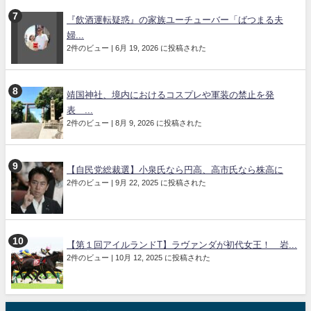
『飲酒運転疑惑』の家族ユーチューバー「ばつまる夫
婦...
2件のビュー
|
6月 19, 2026 に投稿された
靖国神社、境内におけるコスプレや軍装の禁止を発
表 ...
2件のビュー
|
8月 9, 2026 に投稿された
【自民党総裁選】小泉氏なら円高、高市氏なら株高に
2件のビュー
|
9月 22, 2025 に投稿された
【第１回アイルランドT】ラヴァンダが初代女王！ 岩...
2件のビュー
|
10月 12, 2025 に投稿された