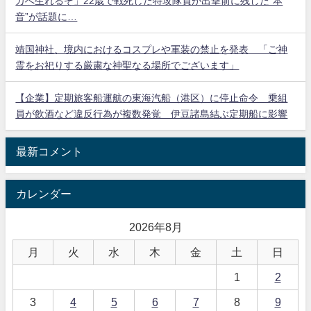
カへ生れるぞ」22歳で戦死した特攻隊員が出撃前に残した“本
音”が話題に…
靖国神社、境内におけるコスプレや軍装の禁止を発表 「ご神
霊をお祀りする厳粛な神聖なる場所でございます」
【企業】定期旅客船運航の東海汽船（港区）に停止命令 乗組
員が飲酒など違反行為が複数発覚 伊豆諸島結ぶ定期船に影響
最新コメント
カレンダー
2026年8月
月
火
水
木
金
土
日
1
2
3
4
5
6
7
8
9