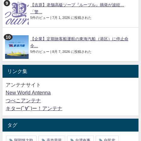
【吉原】老舗高級ソープ『ルーブル』摘発が波紋…
「警...
5件のビュー
|
7月 1, 2026 に投稿された
【企業】定期旅客船運航の東海汽船（港区）に停止命
令...
5件のビュー
|
8月 7, 2026 に投稿された
リンク集
アンテナサイト
New World Antenna
つべこアンテナ
キター(ﾟ∀ﾟ)ー！アンテナ
タグ
阿部慎之助
高市早苗
台湾有事
自民党