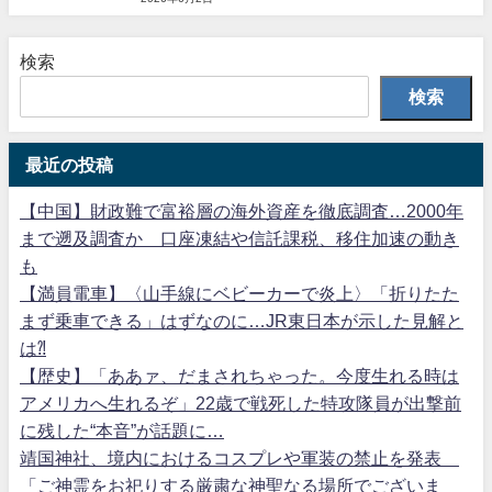
検索
検索
最近の投稿
【中国】財政難で富裕層の海外資産を徹底調査…2000年
まで遡及調査か 口座凍結や信託課税、移住加速の動き
も
【満員電車】〈山手線にベビーカーで炎上〉「折りたた
まず乗車できる」はずなのに…JR東日本が示した見解と
は⁈
【歴史】「ああァ、だまされちゃった。今度生れる時は
アメリカへ生れるぞ」22歳で戦死した特攻隊員が出撃前
に残した“本音”が話題に…
靖国神社、境内におけるコスプレや軍装の禁止を発表
「ご神霊をお祀りする厳粛な神聖なる場所でございま