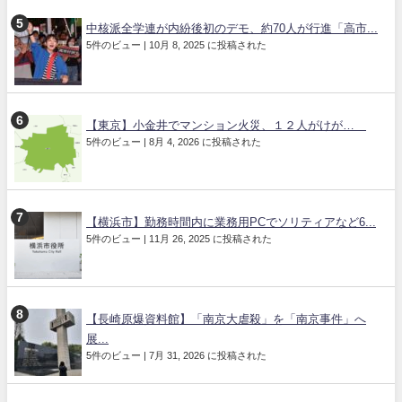
中核派全学連が内紛後初のデモ、約70人が行進「高市...
5件のビュー
|
10月 8, 2025 に投稿された
【東京】小金井でマンション火災、１２人がけが…
5件のビュー
|
8月 4, 2026 に投稿された
【横浜市】勤務時間内に業務用PCでソリティアなど6...
5件のビュー
|
11月 26, 2025 に投稿された
【長崎原爆資料館】「南京大虐殺」を「南京事件」へ
展...
5件のビュー
|
7月 31, 2026 に投稿された