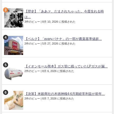
【歴史】「ああァ、だまされちゃった。今度生れる時
は...
3件のビュー
|
8月 10, 2026 に投稿された
【ベルク】「everyバナナ」の一部が農薬基準値超...
2件のビュー
|
5月 27, 2026 に投稿された
【イオンモール熊本】ガス管に残っていたLPガスが漏...
2件のビュー
|
8月 6, 2026 に投稿された
【決算】米穀商社の木徳神糧4-6月期経常利益が前年...
2件のビュー
|
8月 7, 2026 に投稿された