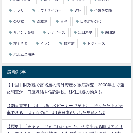
ナフサ
サウナタイガー
W杯
小泉進次郎
公明党
総裁選
台湾
日本維新の会
サバンナ高橋
レアアース
江口寿史
aespa
愛子さま
イラン
橋本愛
ドジャース
ホルムズ海峡
最新記事
【中国】財政難で富裕層の海外資産を徹底調査…2000年まで遡
及調査か 口座凍結や信託課税、移住加速の動きも
【満員電車】〈山手線にベビーカーで炎上〉「折りたたまず乗
車できる」はずなのに…JR東日本が示した見解とは⁈
【歴史】「ああァ、だまされちゃった。今度生れる時はアメリ