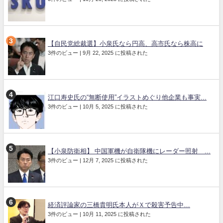
【自民党総裁選】小泉氏なら円高、高市氏なら株高に
3件のビュー
|
9月 22, 2025 に投稿された
江口寿史氏の“無断使用”イラストめぐり他企業も事実...
3件のビュー
|
10月 5, 2025 に投稿された
【小泉防衛相】 中国軍機が自衛隊機にレーダー照射 ...
3件のビュー
|
12月 7, 2025 に投稿された
経済評論家の三橋貴明氏本人がＸで殺害予告中…
3件のビュー
|
10月 11, 2025 に投稿された