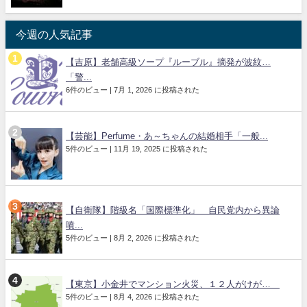
今週の人気記事
【吉原】老舗高級ソープ『ルーブル』摘発が波紋…
「警...
6件のビュー
|
7月 1, 2026 に投稿された
【芸能】Perfume・あ～ちゃんの結婚相手「一般...
5件のビュー
|
11月 19, 2025 に投稿された
【自衛隊】階級名「国際標準化」 自民党内から異論
噴...
5件のビュー
|
8月 2, 2026 に投稿された
【東京】小金井でマンション火災、１２人がけが…
5件のビュー
|
8月 4, 2026 に投稿された