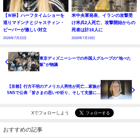
【Ｗ杯】ハーフタイムショーを
米中央軍発表、イランの攻撃受
巡りマドンナとジャスティン・
け米兵2人死亡、攻撃開始からの
ビーバーが激しい対立
死者は計16人に
2026年7月22日
2026年7月19日
東京ディズニーシーでの外国人グループの“地べた
飯”が物議
【京都】行方不明のアメリカ人男性が死亡…家族が
SNSで公表「皆さまの思いや祈り、そして支援に感
謝します」
Xでフォローしよう
おすすめの記事