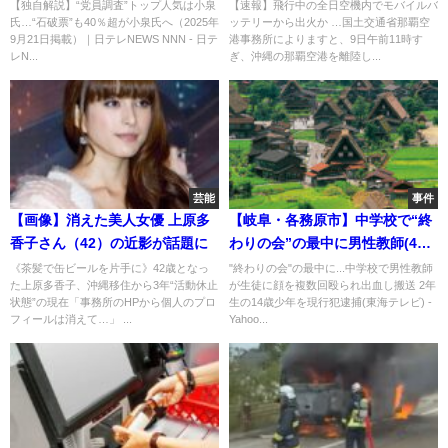
が発生…
【独自解説】“党員調査”トップ人気は小泉
【速報】飛行中の全日空機内でモバイルバ
氏…“石破票”も40％超が小泉氏へ（2025年
ッテリーから出火か …国土交通省那覇空
9月21日掲載）｜日テレNEWS NNN - 日テ
港事務所によりますと、9日午前11時す
レN...
ぎ、沖縄の那覇空港を離陸し...
芸能
事件
【画像】消えた美人女優 上原多
【岐阜・各務原市】中学校で“終
香子さん（42）の近影が話題に
わりの会”の最中に男性教師(41)
が生徒に顔を殴られ出血し救急
《茶髪で缶ビールを片手に》42歳となっ
"終わりの会"の最中に...中学校で男性教師
た上原多香子、沖縄移住から3年“活動休止
が生徒に顔を複数回殴られ出血し搬送 2年
搬送 2年生の男子生徒を現行犯
状態”の現在「事務所のHPから個人のプロ
生の14歳少年を現行犯逮捕(東海テレビ) -
逮捕！！
フィールは消えて…」 ...
Yahoo...