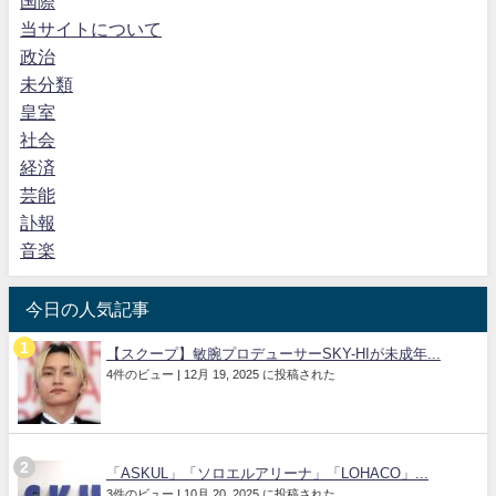
国際
当サイトについて
政治
未分類
皇室
社会
経済
芸能
訃報
音楽
今日の人気記事
【スクープ】敏腕プロデューサーSKY-HIが未成年...
4件のビュー
|
12月 19, 2025 に投稿された
「ASKUL」「ソロエルアリーナ」「LOHACO」...
3件のビュー
|
10月 20, 2025 に投稿された