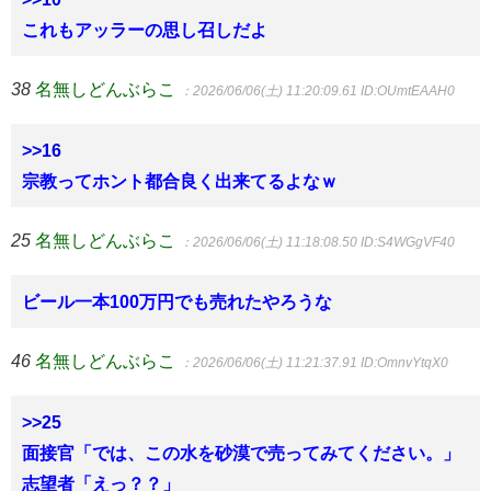
これもアッラーの思し召しだよ
38
名無しどんぶらこ
：2026/06/06(土) 11:20:09.61
ID:OUmtEAAH0
>>16
宗教ってホント都合良く出来てるよなｗ
25
名無しどんぶらこ
：2026/06/06(土) 11:18:08.50
ID:S4WGgVF40
ビール一本100万円でも売れたやろうな
46
名無しどんぶらこ
：2026/06/06(土) 11:21:37.91
ID:OmnvYtqX0
>>25
面接官「では、この水を砂漠で売ってみてください。」
志望者「えっ？？」