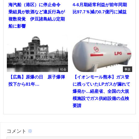
海汽船（港区）に停止命令
4-6月期経常利益が前年同期
乗組員が飲酒など違反行為が
比97.7％減の0.7億円に減益
複数発覚 伊豆諸島結ぶ定期
船に影響
社会
事故
【広島】原爆の日 原子爆弾
【イオンモール熊本】ガス管
投下から81年…
に残っていたLPガスが漏れて
爆発か…経産省、全国の大規
模施設でガス供給設備の点検
要請
コメント
※