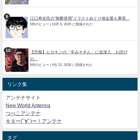
江口寿史氏の“無断使用”イラストめぐり他企業も事実...
5件のビュー
|
10月 5, 2025 に投稿された
【悲報】ヒカキンの「辛みそきん」に虫混入 お詫び
の...
5件のビュー
|
4月 22, 2026 に投稿された
リンク集
アンテナサイト
New World Antenna
つべこアンテナ
キター(ﾟ∀ﾟ)ー！アンテナ
タグ