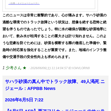
（出典：ｄメニューニュース）
このニュースは非常に衝撃的であり、心が痛みます。サハラ砂漠の
過酷な環境でのトラック故障という状況は、想像を絶する恐怖と絶
望を伴うものであったでしょう。特に水の確保が困難な砂漠地帯に
おいて、飲み水が枯渇することの重大さは計り知れません。このよ
うな悲劇を防ぐためには、砂漠を横断する際の徹底した準備や、緊
急時の対応策を強化することが重要です。また、地域のインフラ整
備や交通手段の安全性向上も求められます。
1
少考さん ★
：2026/06/06(土) 11:14:04.57
ID:V34VLORN9
サハラ砂漠の真ん中でトラック故障、49人渇死 ニ
ジェール：AFPBB News
2026年6月5日 7:22