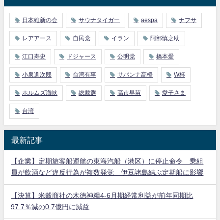
日本維新の会
サウナタイガー
aespa
ナフサ
レアアース
自民党
イラン
阿部慎之助
江口寿史
ドジャース
公明党
橋本愛
小泉進次郎
台湾有事
サバンナ高橋
W杯
ホルムズ海峡
総裁選
高市早苗
愛子さま
台湾
最新記事
【企業】定期旅客船運航の東海汽船（港区）に停止命令 乗組
員が飲酒など違反行為が複数発覚 伊豆諸島結ぶ定期船に影響
【決算】米穀商社の木徳神糧4-6月期経常利益が前年同期比
97.7％減の0.7億円に減益