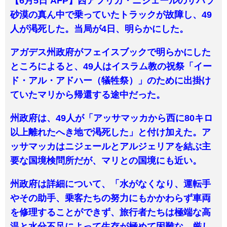
【6月5日 AFP】西アフリカ・ニジェールのサハラ
砂漠の真ん中で乗っていたトラックが故障し、49
人が渇死した。当局が4日、明らかにした。
アガデス州政府がフェイスブックで明らかにした
ところによると、49人はイスラム教の祝祭「イー
ド・アル・アドハー（犠牲祭）」のために出掛け
ていたマリから帰還する途中だった。
州政府は、49人が「アッサマッカから西に80キロ
以上離れたへき地で渇死した」と付け加えた。ア
ッサマッカはニジェールとアルジェリアを結ぶ主
要な国境検問所だが、マリとの国境にも近い。
州政府は詳細について、「水がなくなり、運転手
やその助手、乗客たちの努力にもかかわらず車両
を修理することができず、旅行者たちは極端な高
温と水分不足によって生存が極めて困難な、厳し