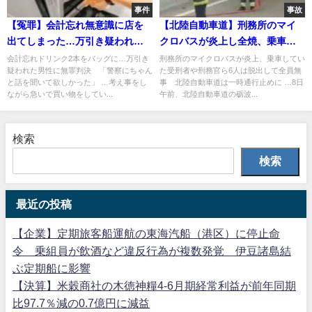
事件
事故
【冤罪】会計忘れ無意識に店を
【北陸自動車道】刑務所のマイ
出てしまった…万引き疑われた
クロバスが炎上し全焼、乗車し
男性に無罪判決
ていた受刑者や刑務官ら6人は脱
会計忘れドリンク2本をバッグに…万引き
刑務所のマイクロバスが炎上、乗車してい
疑われた男性に無罪判決 「警察にちゃん
た受刑者や刑務官ら6人は脱出して全員無
出して全員無事
と話を聞いて欲しかった」 …考え事をし
事 北陸自動車道は一時通行止めに …8日
ながら急いで買い物をしてい...
午前、北陸自動車道の砺波...
検索
検索
最近の投稿
【企業】定期旅客船運航の東海汽船（港区）に停止命
令 乗組員が飲酒など違反行為が複数発覚 伊豆諸島結
ぶ定期船に影響
【決算】米穀商社の木徳神糧4-6月期経常利益が前年同期
比97.7％減の0.7億円に減益