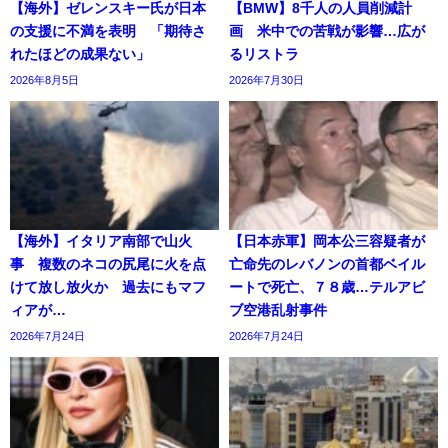
【海外】ゼレンスキー氏が日本
【BMW】8千人の人員削減計
の支援に不満を表明 「期待さ
画 米中での苦戦が影響…広が
れたほどの成果ない」
るリストラ
2026年8月5日
2026年7月30日
【海外】イタリア南部で山火
【日本赤軍】岡本公三容疑者が
事 複数のネコの尻尾に火を点
亡命先のレバノンの首都ベイル
けて放し放火か 過去にもマフ
ートで死亡、７８歳…テルアビ
ィアが…
ブ空港乱射事件
2026年7月24日
2026年7月24日