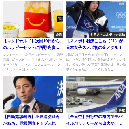
企業
ミラノ・コルティナ五輪
【マクドナルド】次回10日から
【スノボ】村瀬ここも（21）が
のハッピーセットに西野亮廣の
日本女子スノボ初の金メダル！
絵本スピンオフ『えんとつ町の
マクドナルド、次回ハッピーセットに西野
村瀬心椛選手が金メダルを手にしたこと
亮廣の絵本スピンオフ『えんとつ町のプペ
は、ただの勝利以上の意味があると思いま
プペルをさがせ！』を販売
ルをさがせ！』 - オリコンニュース マク
す。彼女の優しい言葉と気遣いは、寒い環
ドナルド、次回ハッピー...
境でも心を温かくしてくれるも...
政治
事故
【自民党総裁選】小泉進次郎氏
【全日空】飛行中の機内でモバ
が32％、党員調査トップ人気
イルバッテリーから出火か、煙