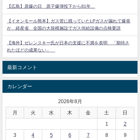
【広島】原爆の日 原子爆弾投下から81年…
【イオンモール熊本】ガス管に残っていたLPガスが漏れて爆発
か…経産省、全国の大規模施設でガス供給設備の点検要請
【海外】ゼレンスキー氏が日本の支援に不満を表明 「期待さ
れたほどの成果ない」
最新コメント
カレンダー
2026年8月
月
火
水
木
金
土
日
1
2
3
4
5
6
7
8
9