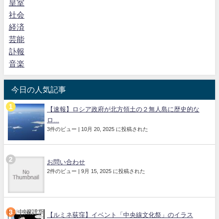
皇室
社会
経済
芸能
訃報
音楽
今日の人気記事
【速報】ロシア政府が北方領土の２無人島に歴史的な
ロ...
3件のビュー
|
10月 20, 2025 に投稿された
お問い合わせ
2件のビュー
|
9月 15, 2025 に投稿された
【ルミネ荻窪】イベント「中央線文化祭」のイラス