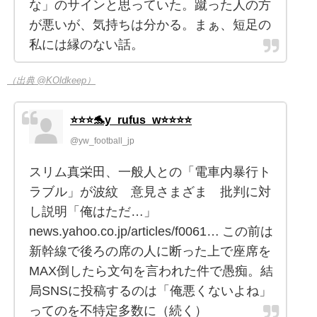
な」のサインと思っていた。蹴った人の方
が悪いが、気持ちは分かる。まぁ、短足の
私には縁のない話。
（出典 @KOldkeep）
⭐️⭐️⭐️🐬y_rufus_w⭐️⭐️⭐️⭐️
@yw_football_jp
スリム真栄田、一般人との「電車内暴行ト
ラブル」が波紋 意見さまざま 批判に対
し説明「俺はただ…」
news.yahoo.co.jp/articles/f0061… この前は
新幹線で後ろの席の人に断った上で座席を
MAX倒したら文句を言われた件で愚痴。結
局SNSに投稿するのは「俺悪くないよね」
ってのを不特定多数に（続く）