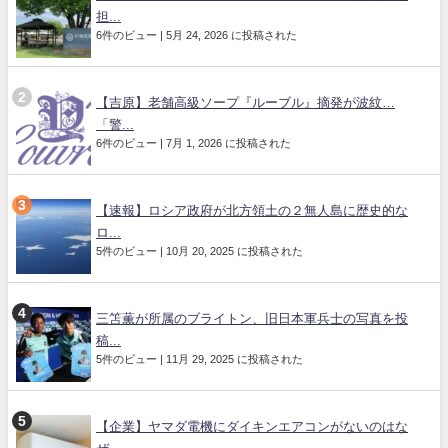
担...
6件のビュー
|
5月 24, 2026 に投稿された
【吉原】老舗高級ソープ『ルーブル』摘発が波紋…
「警...
6件のビュー
|
7月 1, 2026 に投稿された
【速報】ロシア政府が北方領土の２無人島に歴史的な
ロ...
5件のビュー
|
10月 20, 2025 に投稿された
三笘薫が所属のブライトン、旧日本軍兵士の写真を投
稿...
5件のビュー
|
11月 29, 2025 に投稿された
【企業】ヤマダ電機にダイキンエアコンがないのはな