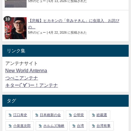
5件のビュー
|
6月 13, 2026 に投稿された
【悲報】ヒカキンの「辛みそきん」に虫混入 お詫び
の...
5件のビュー
|
4月 22, 2026 に投稿された
リンク集
アンテナサイト
New World Antenna
つべこアンテナ
キター(ﾟ∀ﾟ)ー！アンテナ
タグ
江口寿史
日本維新の会
公明党
総裁選
小泉進次郎
ホルムズ海峡
台湾
台湾有事