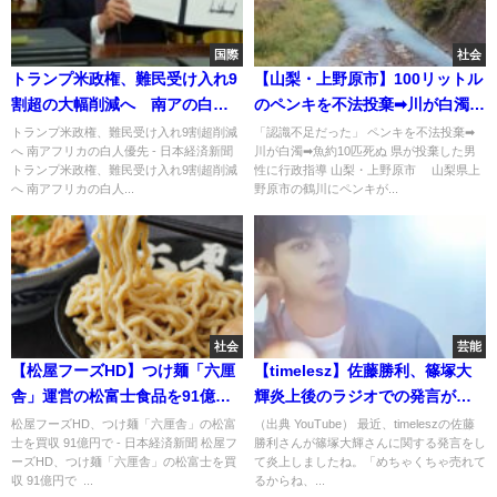
国際
社会
トランプ米政権、難民受け入れ9
【山梨・上野原市】100リットル
割超の大幅削減へ 南アの白人
のペンキを不法投棄➡川が白濁➡
受け入れを優先
魚約10匹死ぬ 県が投棄した男性
トランプ米政権、難民受け入れ9割超削減
「認識不足だった」 ペンキを不法投棄➡
へ 南アフリカの白人優先 - 日本経済新聞
川が白濁➡魚約10匹死ぬ 県が投棄した男
に行政指導
トランプ米政権、難民受け入れ9割超削減
性に行政指導 山梨・上野原市 山梨県上
へ 南アフリカの白人...
野原市の鶴川にペンキが...
社会
芸能
【松屋フーズHD】つけ麺「六厘
【timelesz】佐藤勝利、篠塚大
舎」運営の松富士食品を91億円
輝炎上後のラジオでの発言が火
で買収 完全子会社化へ
に油を注ぎ炎上
松屋フーズHD、つけ麺「六厘舎」の松富
（出典 YouTube） 最近、timeleszの佐藤
士を買収 91億円で - 日本経済新聞 松屋フ
勝利さんが篠塚大輝さんに関する発言をし
ーズHD、つけ麺「六厘舎」の松富士を買
て炎上しましたね。「めちゃくちゃ売れて
収 91億円で ...
るからね、...