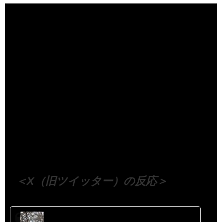
（出典 Youtube）
＜X（旧ツイッター）の反応＞
呟き