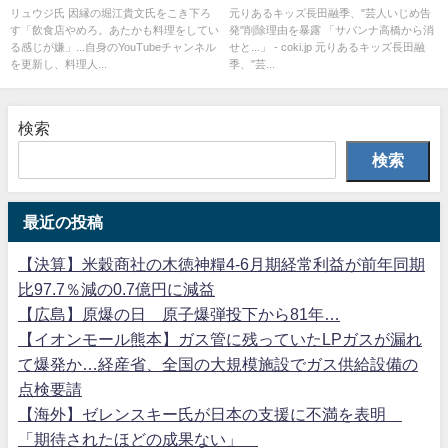
めろ。あたかも料理をしている
アイツか」、“芸人いじめ告
リュウジ氏 因縁の堀江貴文氏をこき下ろ
元りあるキッズ長田融季、"芸人いじめ告
す「飲食店やめろ。あたかも料理をしてい
発"削除理由を暴露 「サバンナ高橋から消
感じが嫌」「あいつは老害」
発”削除理由を暴露「サバンナ高
る感じが嫌」...自身のYouTubeチャンネル
せと...」 - coki.jp 元りあるキッズ長田融
橋から消せと…」
を更新し、料理人...
季、"芸...
検索
検索
最近の投稿
【決算】米穀商社の木徳神糧4-6月期経常利益が前年同期
比97.7％減の0.7億円に減益
【広島】原爆の日 原子爆弾投下から81年…
【イオンモール熊本】ガス管に残っていたLPガスが漏れ
て爆発か…経産省、全国の大規模施設でガス供給設備の
点検要請
【海外】ゼレンスキー氏が日本の支援に不満を表明
「期待されたほどの成果ない」