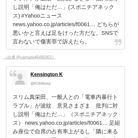
し説明「俺はただ…」(スポニチアネック
ス) #Yahooニュース
news.yahoo.co.jp/articles/f0061… どちらが
悪いかと言えば足をけった方だな。SNSで
言わないで傷害罪で訴えたら。
（出典 @yamada46495963）
Kensington K
@KOldkeep
スリム真栄田、一般人との「電車内暴行ト
ラブル」が波紋 意見さまざま 批判に対
し説明「俺はただ…」（スポニチアネック
ス） news.yahoo.co.jp/articles/f0061… 足組
み座位で自席の占有率上がるし「隣に来る