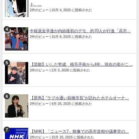
ト、...
2件のビュー
|
10月 4, 2025 に投稿された
中核派全学連が内紛後初のデモ、約70人が行進「高市...
2件のビュー
|
10月 8, 2025 に投稿された
【芸能】いしだ壱成 植毛手術から4年…現在の姿がこ...
2件のビュー
|
2月 3, 2026 に投稿された
【群馬】“ラブホ通い前橋市長”が訪れたホテルオーナ...
2件のビュー
|
9月 26, 2025 に投稿された
【NHK】「ニュース7」映像での高市首相や議事堂の...
2件のビュー
|
10月 25, 2025 に投稿された