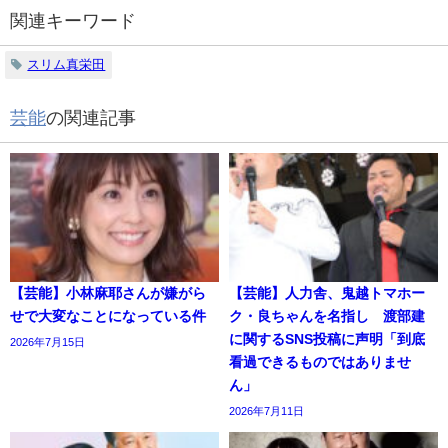
関連キーワード
スリム真栄田
芸能
の関連記事
【芸能】小林麻耶さんが嫌がら
【芸能】人力舎、鬼越トマホー
せで大変なことになっている件
ク・良ちゃんを名指し 渡部建
に関するSNS投稿に声明「到底
2026年7月15日
看過できるものではありませ
ん」
2026年7月11日