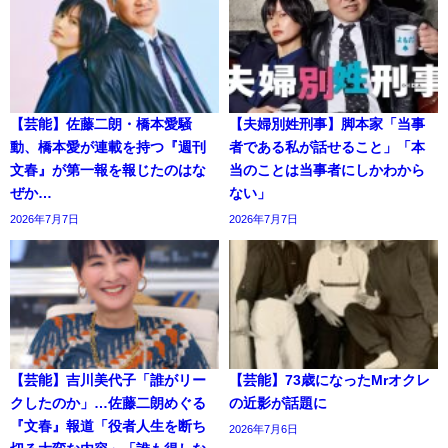
【芸能】佐藤二朗・橋本愛騒
【夫婦別姓刑事】脚本家「当事
動、橋本愛が連載を持つ『週刊
者である私が話せること」「本
文春』が第一報を報じたのはな
当のことは当事者にしかわから
ぜか…
ない」
2026年7月7日
2026年7月7日
【芸能】吉川美代子「誰がリー
【芸能】73歳になったMrオクレ
クしたのか」…佐藤二朗めぐる
の近影が話題に
『文春』報道「役者人生を断ち
2026年7月6日