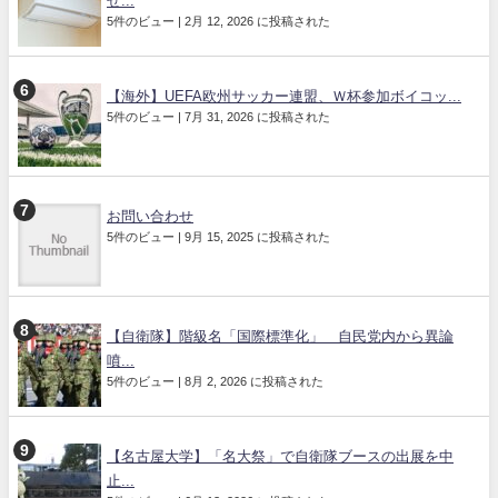
ぜ...
5件のビュー
|
2月 12, 2026 に投稿された
【海外】UEFA欧州サッカー連盟、Ｗ杯参加ボイコッ...
5件のビュー
|
7月 31, 2026 に投稿された
お問い合わせ
5件のビュー
|
9月 15, 2025 に投稿された
【自衛隊】階級名「国際標準化」 自民党内から異論
噴...
5件のビュー
|
8月 2, 2026 に投稿された
【名古屋大学】「名大祭」で自衛隊ブースの出展を中
止...