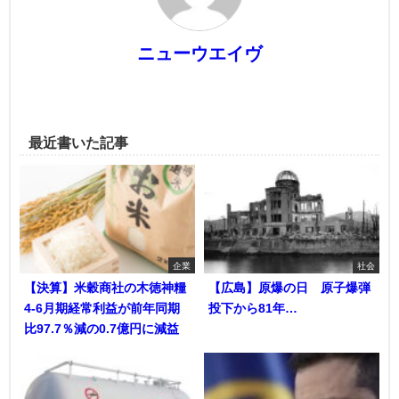
ニューウエイヴ
最近書いた記事
企業
社会
【決算】米穀商社の木徳神糧
【広島】原爆の日 原子爆弾
4-6月期経常利益が前年同期
投下から81年…
比97.7％減の0.7億円に減益