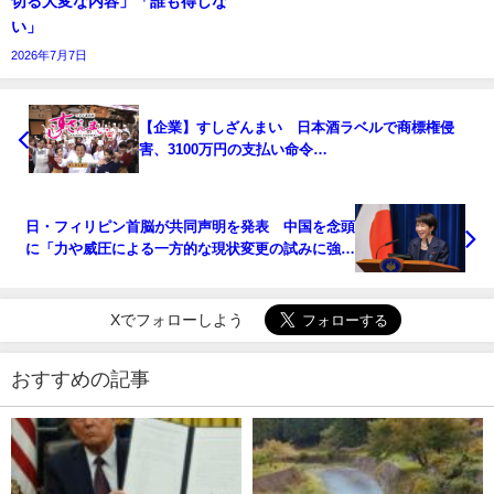
切る大変な内容」「誰も得しな
い」
2026年7月7日
【企業】すしざんまい 日本酒ラベルで商標権侵
害、3100万円の支払い命令…
日・フィリピン首脳が共同声明を発表 中国を念頭
に「力や威圧による一方的な現状変更の試みに強く
反対する」
Xでフォローしよう
おすすめの記事