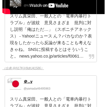
@N17KjV8dtU41586
スリム真栄田、一般人との「電車内暴行ト
ラブル」が波紋 意見さまざま 批判に対
し説明「俺はただ…」（スポニチアネック
ス） - Yahoo!ニュース ん？バカなのか？表
現をしたかったら反論が来ることも考えな
きゃね。 SNSに投稿するとはそういうこ
と。 news.yahoo.co.jp/articles/f0061…
（出典 @N17KjV8dtU41586）
＠...y
@yamada46495963
スリム真栄田、一般人との「電車内暴行ト
ラブル」が波紋 意見さまざま 批判に対