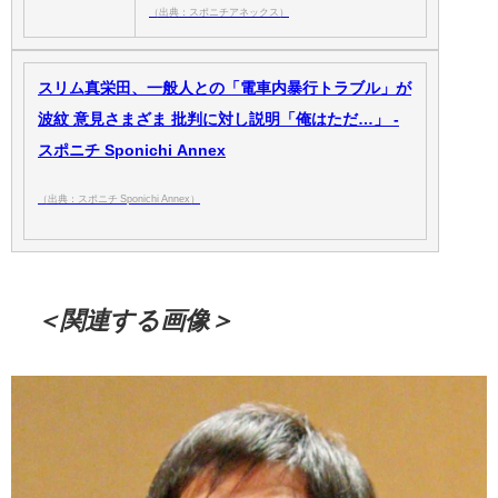
（出典：スポニチアネックス）
スリム真栄田、一般人との「電車内暴行トラブル」が
波紋 意見さまざま 批判に対し説明「俺はただ…」 -
スポニチ Sponichi Annex
（出典：スポニチ Sponichi Annex）
＜関連する画像＞