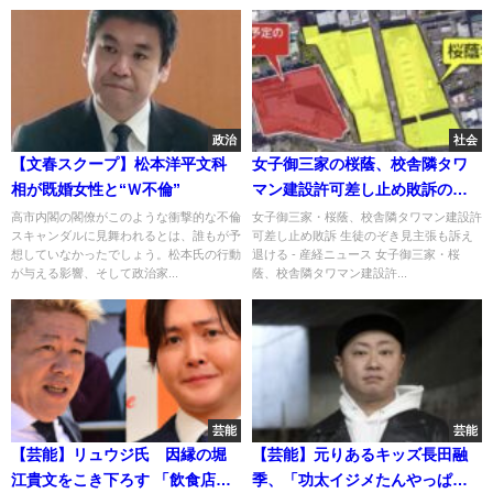
政治
社会
【文春スクープ】松本洋平文科
女子御三家の桜蔭、校舎隣タワ
相が既婚女性と“Ｗ不倫”
マン建設許可差し止め敗訴の判
決 生徒のぞき見主張も「恐れ
高市内閣の閣僚がこのような衝撃的な不倫
女子御三家・桜蔭、校舎隣タワマン建設許
スキャンダルに見舞われるとは、誰もが予
可差し止め敗訴 生徒のぞき見主張も訴え
なし」
想していなかったでしょう。松本氏の行動
退ける - 産経ニュース 女子御三家・桜
が与える影響、そして政治家...
蔭、校舎隣タワマン建設許...
芸能
芸能
【芸能】リュウジ氏 因縁の堀
【芸能】元りあるキッズ長田融
江貴文をこき下ろす 「飲食店や
季、「功太イジメたんやっぱり