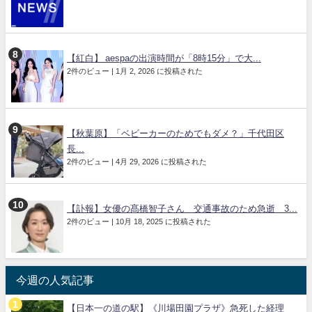
【紅白】 aespaの出演時間が「8時15分」で大...
2件のビュー
|
1月 2, 2026 に投稿された
【秋葉原】「ベビーカーのためでもダメ？」千代田区
長...
2件のビュー
|
4月 29, 2026 に投稿された
【訃報】女優の髙橋智子さん 交通事故のため急逝 3...
2件のビュー
|
10月 18, 2025 に投稿された
今週の人気記事
【日本一の道の駅】《川場田園プラザ》急死した経理